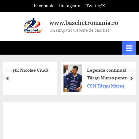
Skip
Facebook
Instagram
Twitter/X
to
content
www.baschetromania.ro
Un simpatic website de baschet
 Ciucă
Legenda continuă! Goran Martinic rămâne
Târgu Mureș pentru al 11-lea sezon
prev
nex
CSM Târgu Mureș