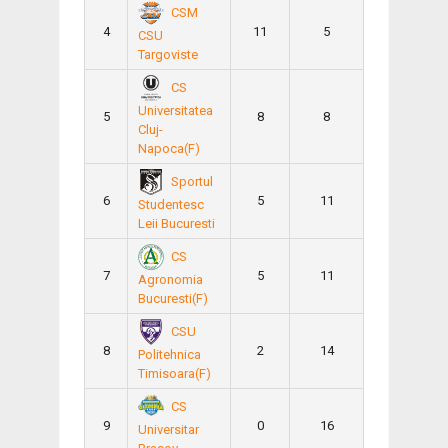
CSM
4
11
5
CSU
Targoviste
CS
Universitatea
5
8
8
Cluj-
Napoca(F)
Sportul
6
5
11
Studentesc
Leii Bucuresti
CS
7
5
11
Agronomia
Bucuresti(F)
CSU
8
2
14
Politehnica
Timisoara(F)
CS
9
0
16
Universitar