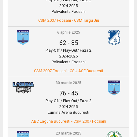
2024-2025
Polivalenta Focsani
CSM 2007 Focsani - CSM Targu Jiu
6 aprilie 2025
62
-
85
Play-Off / Play-Out/ Faza 2
2024-2025
Polivalenta Focsani
CSM 2007 Focsani - CSU ASE Bucuresti
30 martie 2025
76
-
45
Play-Off / Play-Out/ Faza 2
2024-2025
Lumina Arena Bucuresti
ABC Laguna Bucuresti - CSM 2007 Focsani
23 martie 2025