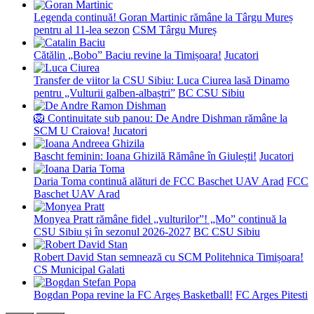
Legenda continuă! Goran Martinic rămâne la Târgu Mureș
pentru al 11-lea sezon
CSM Târgu Mureș
Cătălin „Bobo” Baciu revine la Timișoara!
Jucatori
Transfer de viitor la CSU Sibiu: Luca Ciurea lasă Dinamo
pentru „Vulturii galben-albaștri”
BC CSU Sibiu
🦁 Continuitate sub panou: De Andre Dishman rămâne la
SCM U Craiova!
Jucatori
Bascht feminin: Ioana Ghizilă Rămâne în Giulești!
Jucatori
Daria Toma continuă alături de FCC Baschet UAV Arad
FCC
Baschet UAV Arad
Monyea Pratt rămâne fidel „vulturilor”! „Mo” continuă la
CSU Sibiu și în sezonul 2026-2027
BC CSU Sibiu
Robert David Stan semnează cu SCM Politehnica Timișoara!
CS Municipal Galati
Bogdan Popa revine la FC Argeș Basketball!
FC Arges Pitesti