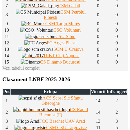
7
CSM Galati
0
0
CSM Petrolul
8
0
0
Ploiesti
9
CSM Targu Mures
0
0
10
CSO Voluntari
0
0
11
CSU Sibiu
0
0
12
FC Arges Pitesti
0
0
13
SCM U Craiova
0
0
14
U-BT Cluj-Napoca
0
0
15
CS Dinamo Bucuresti
0
0
Vezi tabelul complet
Clasament LNBF 2025-2026
Pos
Echipa
Victorii
Înfrângeri
ACS Sepsi Sic Sfantu
1
14
2
Gheorghe
CS Rapid
2
14
2
Bucuresti(F)
3
FCC Baschet UAV Arad
13
3
4
CSM CSU Targoviste
11
5