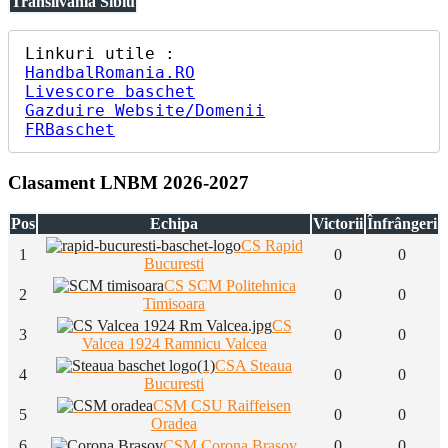
Transilvania Sibiu
HandbalRomania.RO
Livescore baschet
Gazduire Website/Domenii
FRBaschet
Clasament LNBM 2026-2027
Pos
Echipa
Victorii
Înfrângeri
CS Rapid
1
0
0
Bucuresti
CS SCM Politehnica
2
0
0
Timisoara
CS
3
0
0
Valcea 1924 Ramnicu Valcea
CSA Steaua
4
0
0
Bucuresti
CSM CSU Raiffeisen
5
0
0
Oradea
6
CSM Corona Brasov
0
0