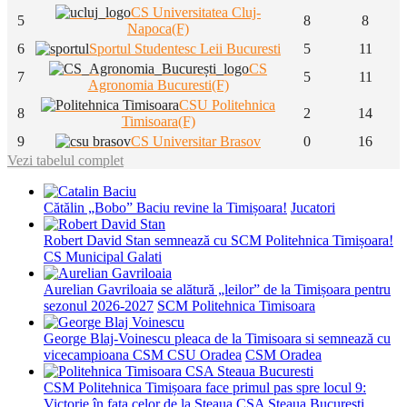
CS Universitatea Cluj-
5
8
8
Napoca(F)
6
Sportul Studentesc Leii Bucuresti
5
11
CS
7
5
11
Agronomia Bucuresti(F)
CSU Politehnica
8
2
14
Timisoara(F)
9
CS Universitar Brasov
0
16
Vezi tabelul complet
Cătălin „Bobo” Baciu revine la Timișoara!
Jucatori
Robert David Stan semnează cu SCM Politehnica Timișoara!
CS Municipal Galati
Aurelian Gavriloaia se alătură „leilor” de la Timișoara pentru
sezonul 2026-2027
SCM Politehnica Timisoara
George Blaj-Voinescu pleaca de la Timisoara si semnează cu
vicecampioana CSM CSU Oradea
CSM Oradea
CSM Politehnica Timișoara face primul pas spre locul 9:
Victorie în fața celor de la Steaua
CSA Steaua Bucuresti