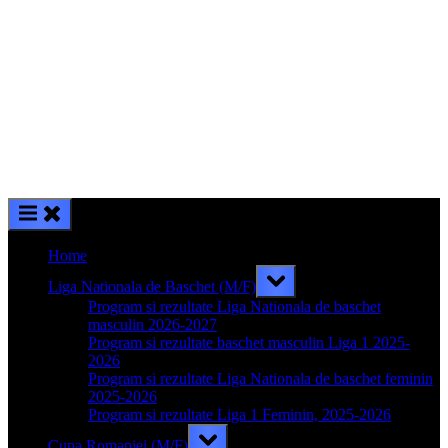
Home
Toggle
Liga Nationala de Baschet (M/F)
sub-
menu
Program si rezultate Liga Nationala de baschet
masculin 2026-2027
Program si rezultate baschet masculin Liga 1 2025-
2026
Program si rezultate Liga Nationala de baschet feminin
2025-2026
Program si rezultate Liga 1 Feminin, 2025-2026
Toggle
Cupa Romaniei (M/F)