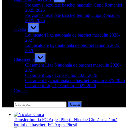
sub-
menu
Program si rezultate baschet masculin Cupa Romaniei
2025-2026
Program si rezultate baschet feminin Cupa Romaniei
2025-2026
Toggle
Jucatori
sub-
menu
Lot jucatori liga nationala de baschet masculin 2026-
2027
Lot jucatoare liga nationala de baschet feminin 2025-
2026
Toggle
Clasamente
sub-
menu
Clasament Liga Nationala de baschet masculin 2026-
2027
Clasament Liga 1, masculin, 2025-2026
Clasament liga nationala de baschet feminin 2025-2026
Clasament Liga 1, Feminin, 2025-2026
Contact
Toggle
search
Caută
form
după:
Transfer bun la FC Argeș Pitești: Nicolae Ciucă se alătură
lotului de baschet!
FC Arges Pitesti