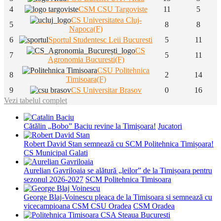
4
CSM CSU Targoviste
11
5
CS Universitatea Cluj-
5
8
8
Napoca(F)
6
Sportul Studentesc Leii Bucuresti
5
11
CS
7
5
11
Agronomia Bucuresti(F)
CSU Politehnica
8
2
14
Timisoara(F)
9
CS Universitar Brasov
0
16
Vezi tabelul complet
Cătălin „Bobo” Baciu revine la Timișoara!
Jucatori
Robert David Stan semnează cu SCM Politehnica Timișoara!
CS Municipal Galati
Aurelian Gavriloaia se alătură „leilor” de la Timișoara pentru
sezonul 2026-2027
SCM Politehnica Timisoara
George Blaj-Voinescu pleaca de la Timisoara si semnează cu
vicecampioana CSM CSU Oradea
CSM Oradea