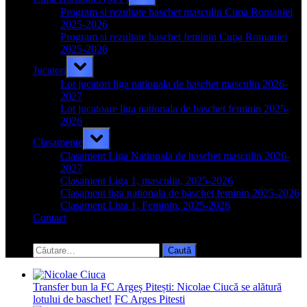
sub-
menu
Program si rezultate baschet masculin Cupa Romaniei
2025-2026
Program si rezultate baschet feminin Cupa Romaniei
2025-2026
Toggle
Jucatori
sub-
menu
Lot jucatori liga nationala de baschet masculin 2026-
2027
Lot jucatoare liga nationala de baschet feminin 2025-
2026
Toggle
Clasamente
sub-
menu
Clasament Liga Nationala de baschet masculin 2026-
2027
Clasament Liga 1, masculin, 2025-2026
Clasament liga nationala de baschet feminin 2025-2026
Clasament Liga 1, Feminin, 2025-2026
Contact
Toggle
search
Caută
form
după:
Transfer bun la FC Argeș Pitești: Nicolae Ciucă se alătură
lotului de baschet!
FC Arges Pitesti