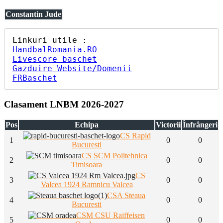
Constantin Jude
HandbalRomania.RO
Livescore baschet
Gazduire Website/Domenii
FRBaschet
Clasament LNBM 2026-2027
Pos
Echipa
Victorii
Înfrângeri
CS Rapid
1
0
0
Bucuresti
CS SCM Politehnica
2
0
0
Timisoara
CS
3
0
0
Valcea 1924 Ramnicu Valcea
CSA Steaua
4
0
0
Bucuresti
CSM CSU Raiffeisen
5
0
0