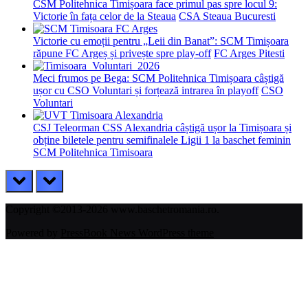
CSM Politehnica Timișoara face primul pas spre locul 9:
Victorie în fața celor de la Steaua
CSA Steaua Bucuresti
Victorie cu emoții pentru „Leii din Banat”: SCM Timișoara
răpune FC Argeș și privește spre play-off
FC Arges Pitesti
Meci frumos pe Bega: SCM Politehnica Timișoara câștigă
ușor cu CSO Voluntari și forțează intrarea în playoff
CSO
Voluntari
CSJ Teleorman CSS Alexandria câștigă ușor la Timișoara și
obține biletele pentru semifinalele Ligii 1 la baschet feminin
SCM Politehnica Timisoara
prev
next
Copyright ©2013-2026 www.baschetromania.ro.
Powered by
PressBook News WordPress theme