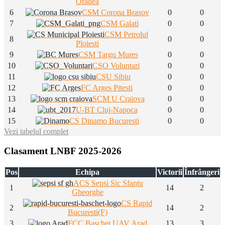
Oradea
6
CSM Corona Brasov
0
0
7
CSM Galati
0
0
CSM Petrolul
8
0
0
Ploiesti
9
CSM Targu Mures
0
0
10
CSO Voluntari
0
0
11
CSU Sibiu
0
0
12
FC Arges Pitesti
0
0
13
SCM U Craiova
0
0
14
U-BT Cluj-Napoca
0
0
15
CS Dinamo Bucuresti
0
0
Vezi tabelul complet
Clasament LNBF 2025-2026
Pos
Echipa
Victorii
Înfrângeri
ACS Sepsi Sic Sfantu
1
14
2
Gheorghe
CS Rapid
2
14
2
Bucuresti(F)
3
FCC Baschet UAV Arad
13
3