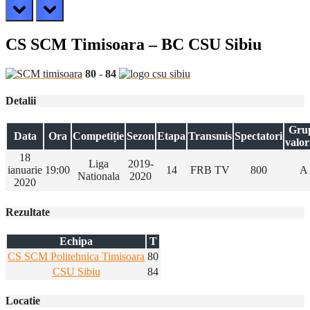
prev
next
CS SCM Timisoara – BC CSU Sibiu
80
-
84
Detalii
Gru
Data
Ora
Competiție
Sezon
Etapa
Transmis
Spectatori
valor
18
Liga
2019-
ianuarie
19:00
14
FRB TV
800
A
Nationala
2020
2020
Rezultate
Echipa
T
CS SCM Politehnica Timisoara
80
CSU Sibiu
84
Locatie