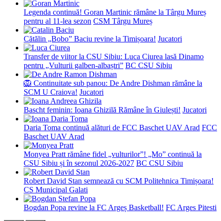
Legenda continuă! Goran Martinic rămâne la Târgu Mureș
pentru al 11-lea sezon
CSM Târgu Mureș
Cătălin „Bobo” Baciu revine la Timișoara!
Jucatori
Transfer de viitor la CSU Sibiu: Luca Ciurea lasă Dinamo
pentru „Vulturii galben-albaștri”
BC CSU Sibiu
🦁 Continuitate sub panou: De Andre Dishman rămâne la
SCM U Craiova!
Jucatori
Bascht feminin: Ioana Ghizilă Rămâne în Giulești!
Jucatori
Daria Toma continuă alături de FCC Baschet UAV Arad
FCC
Baschet UAV Arad
Monyea Pratt rămâne fidel „vulturilor”! „Mo” continuă la
CSU Sibiu și în sezonul 2026-2027
BC CSU Sibiu
Robert David Stan semnează cu SCM Politehnica Timișoara!
CS Municipal Galati
Bogdan Popa revine la FC Argeș Basketball!
FC Arges Pitesti