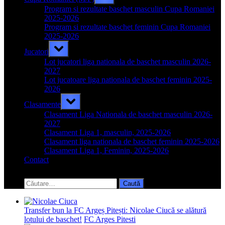
sub-
menu
Program si rezultate baschet masculin Cupa Romaniei
2025-2026
Program si rezultate baschet feminin Cupa Romaniei
2025-2026
Toggle
Jucatori
sub-
menu
Lot jucatori liga nationala de baschet masculin 2026-
2027
Lot jucatoare liga nationala de baschet feminin 2025-
2026
Toggle
Clasamente
sub-
menu
Clasament Liga Nationala de baschet masculin 2026-
2027
Clasament Liga 1, masculin, 2025-2026
Clasament liga nationala de baschet feminin 2025-2026
Clasament Liga 1, Feminin, 2025-2026
Contact
Toggle
search
Caută
form
după:
Transfer bun la FC Argeș Pitești: Nicolae Ciucă se alătură
lotului de baschet!
FC Arges Pitesti