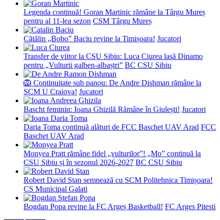
Legenda continuă! Goran Martinic rămâne la Târgu Mureș
pentru al 11-lea sezon
CSM Târgu Mureș
Cătălin „Bobo” Baciu revine la Timișoara!
Jucatori
Transfer de viitor la CSU Sibiu: Luca Ciurea lasă Dinamo
pentru „Vulturii galben-albaștri”
BC CSU Sibiu
🦁 Continuitate sub panou: De Andre Dishman rămâne la
SCM U Craiova!
Jucatori
Bascht feminin: Ioana Ghizilă Rămâne în Giulești!
Jucatori
Daria Toma continuă alături de FCC Baschet UAV Arad
FCC
Baschet UAV Arad
Monyea Pratt rămâne fidel „vulturilor”! „Mo” continuă la
CSU Sibiu și în sezonul 2026-2027
BC CSU Sibiu
Robert David Stan semnează cu SCM Politehnica Timișoara!
CS Municipal Galati
Bogdan Popa revine la FC Argeș Basketball!
FC Arges Pitesti