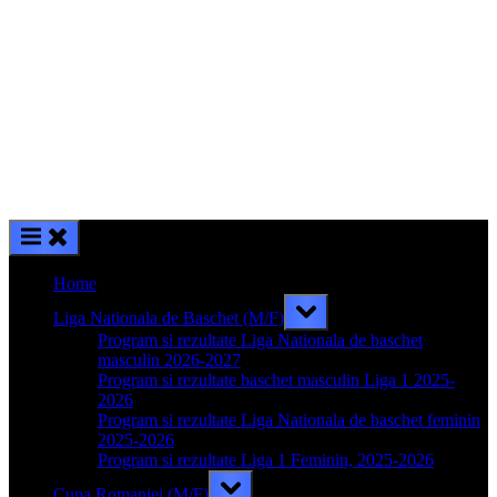
Home
Toggle
Liga Nationala de Baschet (M/F)
sub-
menu
Program si rezultate Liga Nationala de baschet
masculin 2026-2027
Program si rezultate baschet masculin Liga 1 2025-
2026
Program si rezultate Liga Nationala de baschet feminin
2025-2026
Program si rezultate Liga 1 Feminin, 2025-2026
Toggle
Cupa Romaniei (M/F)