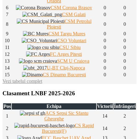
Oradea
6
CSM Corona Brasov
0
0
7
CSM Galati
0
0
CSM Petrolul
8
0
0
Ploiesti
9
CSM Targu Mures
0
0
10
CSO Voluntari
0
0
11
CSU Sibiu
0
0
12
FC Arges Pitesti
0
0
13
SCM U Craiova
0
0
14
U-BT Cluj-Napoca
0
0
15
CS Dinamo Bucuresti
0
0
Vezi tabelul complet
Clasament LNBF 2025-2026
Pos
Echipa
Victorii
Înfrângeri
ACS Sepsi Sic Sfantu
1
14
2
Gheorghe
CS Rapid
2
14
2
Bucuresti(F)
3
FCC Baschet UAV Arad
13
3