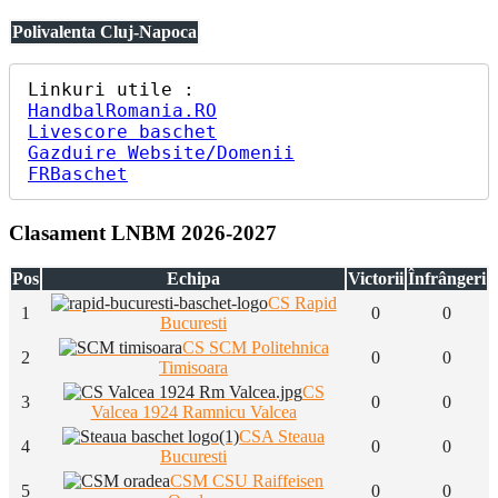
Polivalenta Cluj-Napoca
HandbalRomania.RO
Livescore baschet
Gazduire Website/Domenii
FRBaschet
Clasament LNBM 2026-2027
Pos
Echipa
Victorii
Înfrângeri
CS Rapid
1
0
0
Bucuresti
CS SCM Politehnica
2
0
0
Timisoara
CS
3
0
0
Valcea 1924 Ramnicu Valcea
CSA Steaua
4
0
0
Bucuresti
CSM CSU Raiffeisen
5
0
0