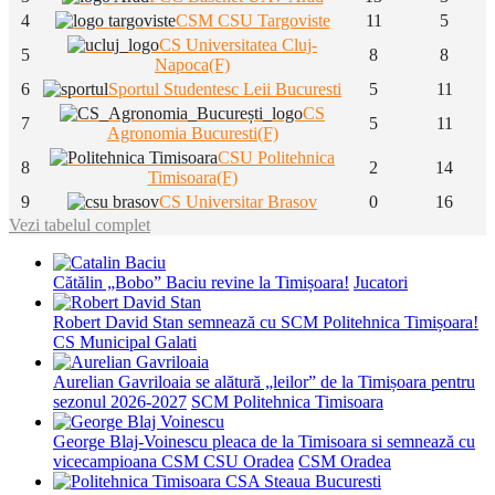
4
CSM CSU Targoviste
11
5
CS Universitatea Cluj-
5
8
8
Napoca(F)
6
Sportul Studentesc Leii Bucuresti
5
11
CS
7
5
11
Agronomia Bucuresti(F)
CSU Politehnica
8
2
14
Timisoara(F)
9
CS Universitar Brasov
0
16
Vezi tabelul complet
Cătălin „Bobo” Baciu revine la Timișoara!
Jucatori
Robert David Stan semnează cu SCM Politehnica Timișoara!
CS Municipal Galati
Aurelian Gavriloaia se alătură „leilor” de la Timișoara pentru
sezonul 2026-2027
SCM Politehnica Timisoara
George Blaj-Voinescu pleaca de la Timisoara si semnează cu
vicecampioana CSM CSU Oradea
CSM Oradea