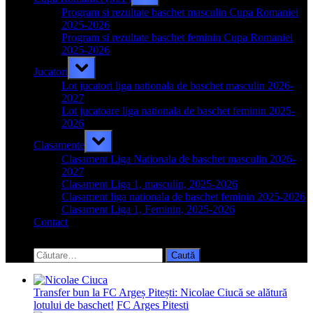
sub-
menu
Program si rezultate baschet masculin Cupa Romaniei
2025-2026
Program si rezultate baschet feminin Cupa Romaniei
2025-2026
Toggle
Jucatori
sub-
menu
Lot jucatori liga nationala de baschet masculin 2026-
2027
Lot jucatoare liga nationala de baschet feminin 2025-
2026
Toggle
Clasamente
sub-
menu
Clasament Liga Nationala de baschet masculin 2026-
2027
Clasament Liga 1, masculin, 2025-2026
Clasament liga nationala de baschet feminin 2025-2026
Clasament Liga 1, Feminin, 2025-2026
Contact
Toggle
search
Caută
form
după:
Transfer bun la FC Argeș Pitești: Nicolae Ciucă se alătură
lotului de baschet!
FC Arges Pitesti