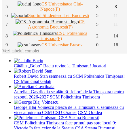
CS Universitatea Cluj-
5
8
8
Napoca(F)
6
Sportul Studentesc Leii Bucuresti
5
11
CS
7
5
11
Agronomia Bucuresti(F)
CSU Politehnica
8
2
14
Timisoara(F)
9
CS Universitar Brasov
0
16
Vezi tabelul complet
Cătălin „Bobo” Baciu revine la Timișoara!
Jucatori
Robert David Stan semnează cu SCM Politehnica Timișoara!
CS Municipal Galati
Aurelian Gavriloaia se alătură „leilor” de la Timișoara pentru
sezonul 2026-2027
SCM Politehnica Timisoara
George Blaj-Voinescu pleaca de la Timisoara si semnează cu
vicecampioana CSM CSU Oradea
CSM Oradea
CSM Politehnica Timișoara face primul pas spre locul 9:
Victorie în fața celor de la Steaua
CSA Steaua Bucuresti