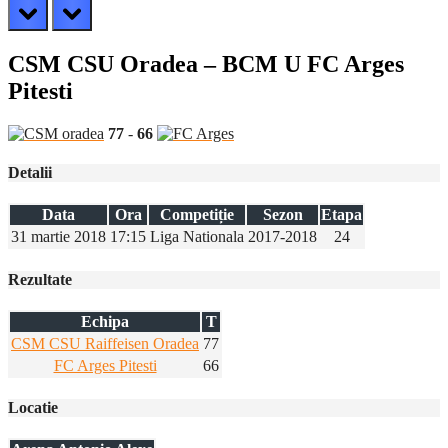
prev
next
CSM CSU Oradea – BCM U FC Arges
Pitesti
77
-
66
Detalii
Data
Ora
Competiție
Sezon
Etapa
31 martie 2018
17:15
Liga Nationala
2017-2018
24
Rezultate
Echipa
T
CSM CSU Raiffeisen Oradea
77
FC Arges Pitesti
66
Locatie