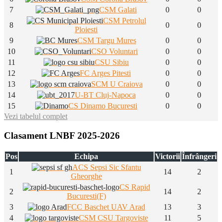
7
CSM Galati
0
0
CSM Petrolul
8
0
0
Ploiesti
9
CSM Targu Mures
0
0
10
CSO Voluntari
0
0
11
CSU Sibiu
0
0
12
FC Arges Pitesti
0
0
13
SCM U Craiova
0
0
14
U-BT Cluj-Napoca
0
0
15
CS Dinamo Bucuresti
0
0
Vezi tabelul complet
Clasament LNBF 2025-2026
Pos
Echipa
Victorii
Înfrângeri
ACS Sepsi Sic Sfantu
1
14
2
Gheorghe
CS Rapid
2
14
2
Bucuresti(F)
3
FCC Baschet UAV Arad
13
3
4
CSM CSU Targoviste
11
5