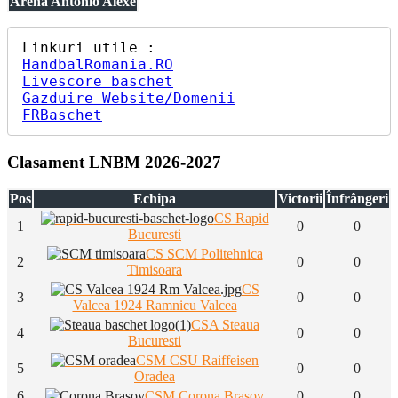
Arena Antonio Alexe
HandbalRomania.RO
Livescore baschet
Gazduire Website/Domenii
FRBaschet
Clasament LNBM 2026-2027
Pos
Echipa
Victorii
Înfrângeri
CS Rapid
1
0
0
Bucuresti
CS SCM Politehnica
2
0
0
Timisoara
CS
3
0
0
Valcea 1924 Ramnicu Valcea
CSA Steaua
4
0
0
Bucuresti
CSM CSU Raiffeisen
5
0
0
Oradea
6
CSM Corona Brasov
0
0