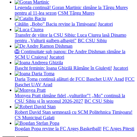
Legenda continuă! Goran Martinic rămâne la Târgu Mureș
pentru al 11-lea sezon
CSM Târgu Mureș
Cătălin „Bobo” Baciu revine la Timișoara!
Jucatori
Transfer de viitor la CSU Sibiu: Luca Ciurea lasă Dinamo
pentru „Vulturii galben-albaștri”
BC CSU Sibiu
🦁 Continuitate sub panou: De Andre Dishman rămâne la
SCM U Craiova!
Jucatori
Bascht feminin: Ioana Ghizilă Rămâne în Giulești!
Jucatori
Daria Toma continuă alături de FCC Baschet UAV Arad
FCC
Baschet UAV Arad
Monyea Pratt rămâne fidel „vulturilor”! „Mo” continuă la
CSU Sibiu și în sezonul 2026-2027
BC CSU Sibiu
Robert David Stan semnează cu SCM Politehnica Timișoara!
CS Municipal Galati
Bogdan Popa revine la FC Argeș Basketball!
FC Arges Pitesti