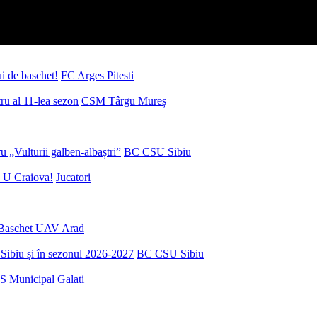
ui de baschet!
FC Arges Pitesti
u al 11-lea sezon
CSM Târgu Mureș
 „Vulturii galben-albaștri”
BC CSU Sibiu
 U Craiova!
Jucatori
Baschet UAV Arad
Sibiu și în sezonul 2026-2027
BC CSU Sibiu
S Municipal Galati