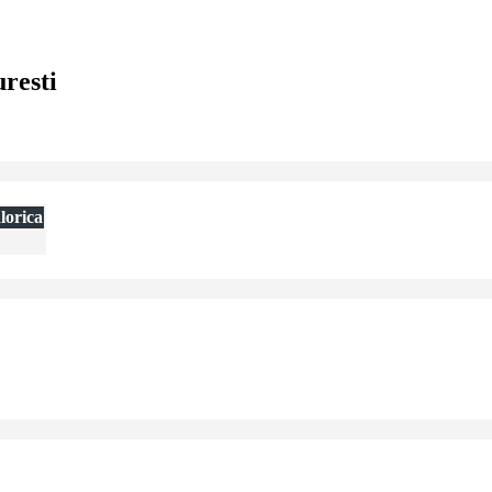
resti
lorica