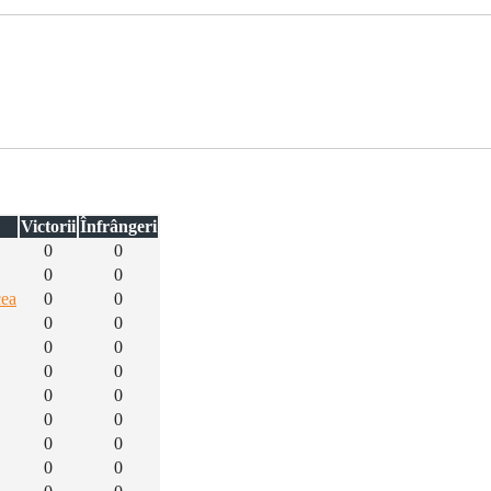
Victorii
Înfrângeri
0
0
0
0
cea
0
0
0
0
0
0
0
0
0
0
0
0
0
0
0
0