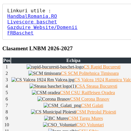
HandbalRomania.RO
Livescore baschet
Gazduire Website/Domenii
FRBaschet
Clasament LNBM 2026-2027
Pos
Echipa
1
CS Rapid Bucuresti
2
CS SCM Politehnica Timisoara
3
CS Valcea 1924 Ramnicu Val
4
CSA Steaua Bucuresti
5
CSM CSU Raiffeisen Oradea
6
CSM Corona Brasov
7
CSM Galati
8
CSM Petrolul Ploiesti
9
CSM Targu Mures
10
CSO Voluntari