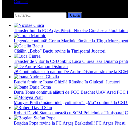
Contact
Toggle
search
Caută
form
după:
Transfer bun la FC Argeș Pitești: Nicolae Ciucă se alătură lotul
Legenda continuă! Goran Martinic rămâne la Târgu Mureș pentr
Cătălin „Bobo” Baciu revine la Timișoara!
Jucatori
Transfer de viitor la CSU Sibiu: Luca Ciurea lasă Dinamo pentru
🦁 Continuitate sub panou: De Andre Dishman rămâne la SCM
Bascht feminin: Ioana Ghizilă Rămâne în Giulești!
Jucatori
Daria Toma continuă alături de FCC Baschet UAV Arad
FCC 
Monyea Pratt rămâne fidel „vulturilor”! „Mo” continuă la CSU 
Robert David Stan semnează cu SCM Politehnica Timișoara!
C
Bogdan Popa revine la FC Argeș Basketball!
FC Arges Pitesti