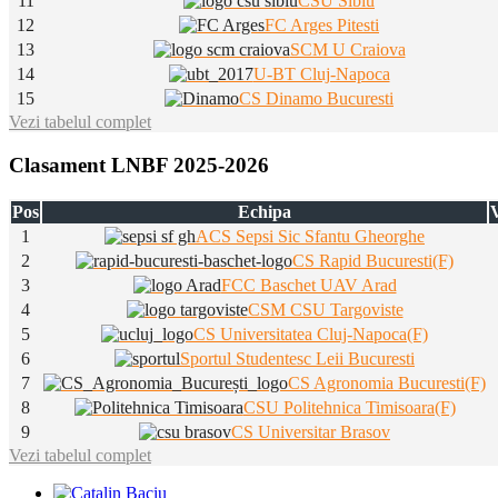
11
CSU Sibiu
12
FC Arges Pitesti
13
SCM U Craiova
14
U-BT Cluj-Napoca
15
CS Dinamo Bucuresti
Vezi tabelul complet
Clasament LNBF 2025-2026
Pos
Echipa
V
1
ACS Sepsi Sic Sfantu Gheorghe
2
CS Rapid Bucuresti(F)
3
FCC Baschet UAV Arad
4
CSM CSU Targoviste
5
CS Universitatea Cluj-Napoca(F)
6
Sportul Studentesc Leii Bucuresti
7
CS Agronomia Bucuresti(F)
8
CSU Politehnica Timisoara(F)
9
CS Universitar Brasov
Vezi tabelul complet