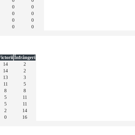
0
0
0
0
0
0
0
0
0
0
ictorii
Înfrângeri
14
2
14
2
13
3
11
5
8
8
5
11
5
11
2
14
0
16