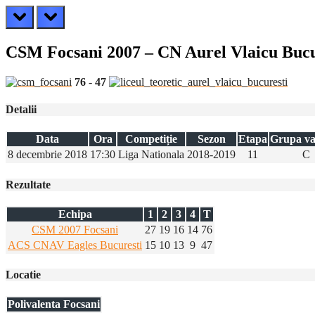
prev
next
CSM Focsani 2007 – CN Aurel Vlaicu Bucu
76
-
47
Detalii
Data
Ora
Competiție
Sezon
Etapa
Grupa va
8 decembrie 2018
17:30
Liga Nationala
2018-2019
11
C
Rezultate
Echipa
1
2
3
4
T
CSM 2007 Focsani
27
19
16
14
76
ACS CNAV Eagles Bucuresti
15
10
13
9
47
Locatie
Polivalenta Focsani