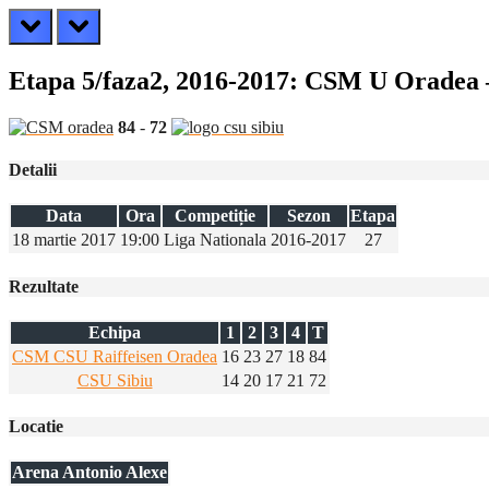
prev
next
Etapa 5/faza2, 2016-2017: CSM U Oradea 
84
-
72
Detalii
Data
Ora
Competiție
Sezon
Etapa
18 martie 2017
19:00
Liga Nationala
2016-2017
27
Rezultate
Echipa
1
2
3
4
T
CSM CSU Raiffeisen Oradea
16
23
27
18
84
CSU Sibiu
14
20
17
21
72
Locatie
Arena Antonio Alexe