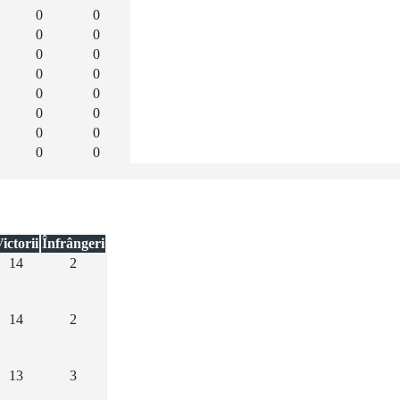
0
0
0
0
0
0
0
0
0
0
0
0
0
0
0
0
ictorii
Înfrângeri
14
2
14
2
13
3