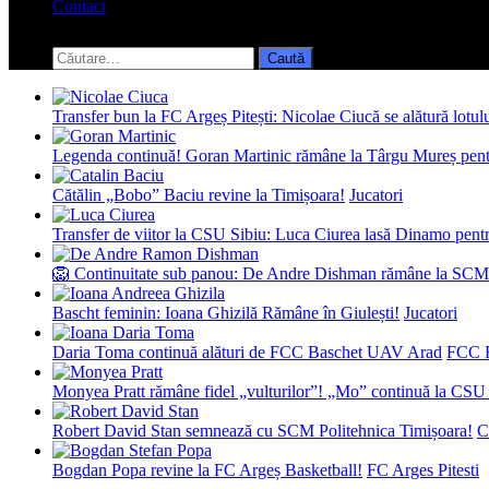
Contact
Toggle
search
Caută
form
după:
Transfer bun la FC Argeș Pitești: Nicolae Ciucă se alătură lotul
Legenda continuă! Goran Martinic rămâne la Târgu Mureș pentr
Cătălin „Bobo” Baciu revine la Timișoara!
Jucatori
Transfer de viitor la CSU Sibiu: Luca Ciurea lasă Dinamo pentru
🦁 Continuitate sub panou: De Andre Dishman rămâne la SCM
Bascht feminin: Ioana Ghizilă Rămâne în Giulești!
Jucatori
Daria Toma continuă alături de FCC Baschet UAV Arad
FCC 
Monyea Pratt rămâne fidel „vulturilor”! „Mo” continuă la CSU 
Robert David Stan semnează cu SCM Politehnica Timișoara!
C
Bogdan Popa revine la FC Argeș Basketball!
FC Arges Pitesti