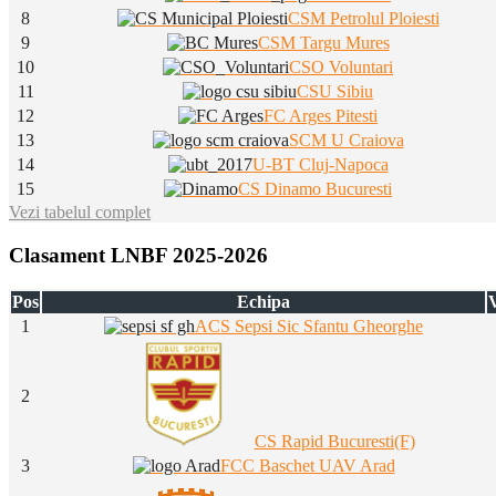
8
CSM Petrolul Ploiesti
9
CSM Targu Mures
10
CSO Voluntari
11
CSU Sibiu
12
FC Arges Pitesti
13
SCM U Craiova
14
U-BT Cluj-Napoca
15
CS Dinamo Bucuresti
Vezi tabelul complet
Clasament LNBF 2025-2026
Pos
Echipa
V
1
ACS Sepsi Sic Sfantu Gheorghe
2
CS Rapid Bucuresti(F)
3
FCC Baschet UAV Arad