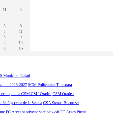
11
5
8
8
5
11
5
11
2
14
0
16
S Municipal Galati
sezonul 2026-2027
SCM Politehnica Timisoara
u vicecampioana CSM CSU Oradea
CSM Oradea
 în fața celor de la Steaua
CSA Steaua Bucuresti
ne FC Argeș și privește spre play-off
FC Arges Pitesti