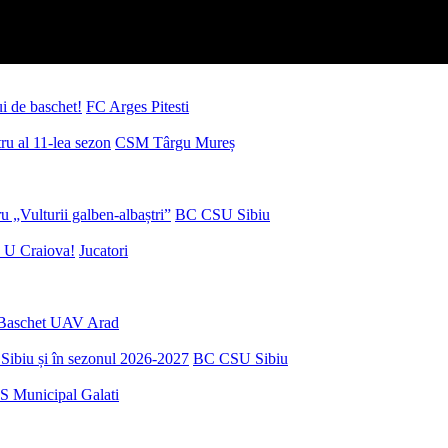
ui de baschet!
FC Arges Pitesti
u al 11-lea sezon
CSM Târgu Mureș
 „Vulturii galben-albaștri”
BC CSU Sibiu
 U Craiova!
Jucatori
Baschet UAV Arad
Sibiu și în sezonul 2026-2027
BC CSU Sibiu
S Municipal Galati