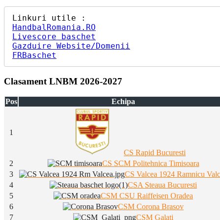
HandbalRomania.RO
Livescore baschet
Gazduire Website/Domenii
FRBaschet
Clasament LNBM 2026-2027
Pos
Echipa
1
CS Rapid Bucuresti
2
CS SCM Politehnica Timisoara
3
CS Valcea 1924 Ramnicu Val
4
CSA Steaua Bucuresti
5
CSM CSU Raiffeisen Oradea
6
CSM Corona Brasov
7
CSM Galati