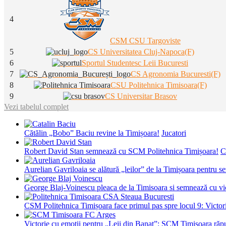
4
CSM CSU Targoviste
5
CS Universitatea Cluj-Napoca(F)
6
Sportul Studentesc Leii Bucuresti
7
CS Agronomia Bucuresti(F)
8
CSU Politehnica Timisoara(F)
9
CS Universitar Brasov
Vezi tabelul complet
Cătălin „Bobo” Baciu revine la Timișoara!
Jucatori
Robert David Stan semnează cu SCM Politehnica Timișoara!
C
Aurelian Gavriloaia se alătură „leilor” de la Timișoara pentru 
George Blaj-Voinescu pleaca de la Timisoara si semnează c
CSM Politehnica Timișoara face primul pas spre locul 9: Victorie
Victorie cu emoții pentru „Leii din Banat”: SCM Timișoara răpu