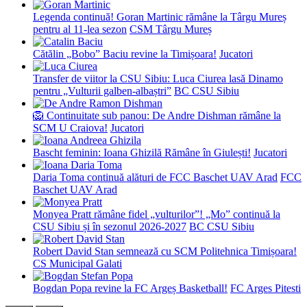
Legenda continuă! Goran Martinic rămâne la Târgu Mureș
pentru al 11-lea sezon
CSM Târgu Mureș
Cătălin „Bobo” Baciu revine la Timișoara!
Jucatori
Transfer de viitor la CSU Sibiu: Luca Ciurea lasă Dinamo
pentru „Vulturii galben-albaștri”
BC CSU Sibiu
🦁 Continuitate sub panou: De Andre Dishman rămâne la
SCM U Craiova!
Jucatori
Bascht feminin: Ioana Ghizilă Rămâne în Giulești!
Jucatori
Daria Toma continuă alături de FCC Baschet UAV Arad
FCC
Baschet UAV Arad
Monyea Pratt rămâne fidel „vulturilor”! „Mo” continuă la
CSU Sibiu și în sezonul 2026-2027
BC CSU Sibiu
Robert David Stan semnează cu SCM Politehnica Timișoara!
CS Municipal Galati
Bogdan Popa revine la FC Argeș Basketball!
FC Arges Pitesti