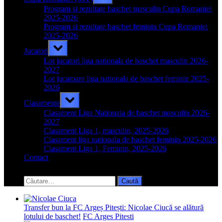
sub-
menu
Program si rezultate baschet masculin Cupa Romaniei
2025-2026
Program si rezultate baschet feminin Cupa Romaniei
2025-2026
Toggle
Jucatori
sub-
menu
Lot jucatori liga nationala de baschet masculin 2026-
2027
Lot jucatoare liga nationala de baschet feminin 2025-
2026
Toggle
Clasamente
sub-
menu
Clasament Liga Nationala de baschet masculin 2026-
2027
Clasament Liga 1, masculin, 2025-2026
Clasament liga nationala de baschet feminin 2025-2026
Clasament Liga 1, Feminin, 2025-2026
Contact
Toggle
search
Caută
form
după:
Transfer bun la FC Argeș Pitești: Nicolae Ciucă se alătură
lotului de baschet!
FC Arges Pitesti