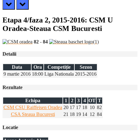
prev
next
Etapa 4/faza 2, 2015-2016: CSM U
Oradea-Steaua CSM Bucuresti
82
-
84
Detalii
Data
Ora
Competiție
Sezon
9 martie 2016
18:00
Liga Nationala
2015-2016
Rezultate
Echipa
1
2
3
4
OT
T
CSM CSU Raiffeisen Oradea
20
17
17
18
10
82
CSA Steaua Bucuresti
21
18
19
14
12
84
Locatie