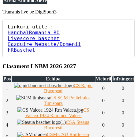
Arena Antonio Alexe
Transmis live pe DigiSport3
HandbalRomania.RO
Livescore baschet
Gazduire Website/Domenii
FRBaschet
Clasament LNBM 2026-2027
Pos
Echipa
Victorii
Înfrângeri
CS Rapid
1
0
0
Bucuresti
CS SCM Politehnica
2
0
0
Timisoara
CS
3
0
0
Valcea 1924 Ramnicu Valcea
CSA Steaua
4
0
0
Bucuresti
CSM CSU Raiffeisen