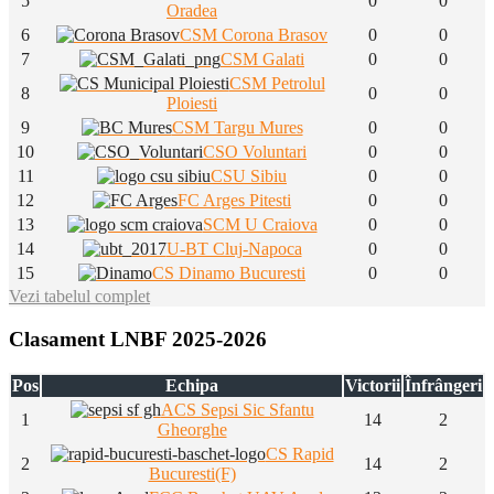
5
0
0
Oradea
6
CSM Corona Brasov
0
0
7
CSM Galati
0
0
CSM Petrolul
8
0
0
Ploiesti
9
CSM Targu Mures
0
0
10
CSO Voluntari
0
0
11
CSU Sibiu
0
0
12
FC Arges Pitesti
0
0
13
SCM U Craiova
0
0
14
U-BT Cluj-Napoca
0
0
15
CS Dinamo Bucuresti
0
0
Vezi tabelul complet
Clasament LNBF 2025-2026
Pos
Echipa
Victorii
Înfrângeri
ACS Sepsi Sic Sfantu
1
14
2
Gheorghe
CS Rapid
2
14
2
Bucuresti(F)