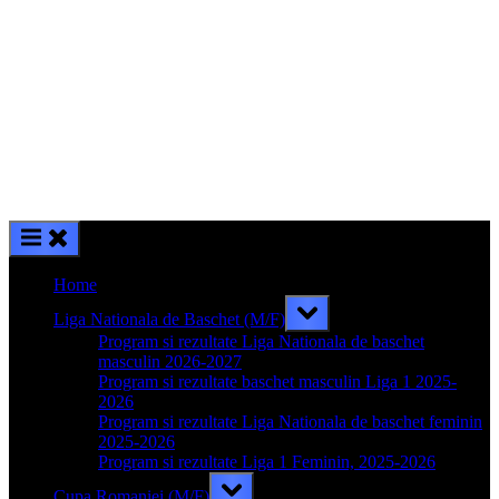
Home
Toggle
Liga Nationala de Baschet (M/F)
sub-
menu
Program si rezultate Liga Nationala de baschet
masculin 2026-2027
Program si rezultate baschet masculin Liga 1 2025-
2026
Program si rezultate Liga Nationala de baschet feminin
2025-2026
Program si rezultate Liga 1 Feminin, 2025-2026
Toggle
Cupa Romaniei (M/F)