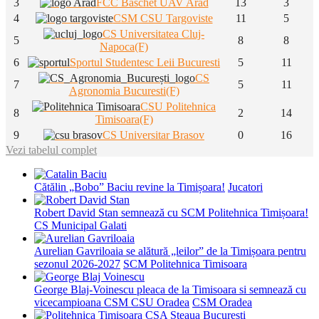
3
FCC Baschet UAV Arad
13
3
4
CSM CSU Targoviste
11
5
CS Universitatea Cluj-
5
8
8
Napoca(F)
6
Sportul Studentesc Leii Bucuresti
5
11
CS
7
5
11
Agronomia Bucuresti(F)
CSU Politehnica
8
2
14
Timisoara(F)
9
CS Universitar Brasov
0
16
Vezi tabelul complet
Cătălin „Bobo” Baciu revine la Timișoara!
Jucatori
Robert David Stan semnează cu SCM Politehnica Timișoara!
CS Municipal Galati
Aurelian Gavriloaia se alătură „leilor” de la Timișoara pentru
sezonul 2026-2027
SCM Politehnica Timisoara
George Blaj-Voinescu pleaca de la Timisoara si semnează cu
vicecampioana CSM CSU Oradea
CSM Oradea