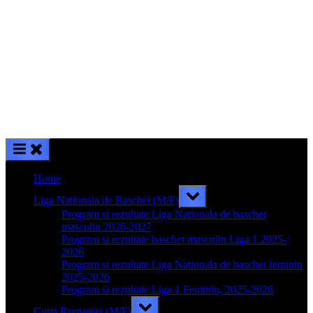
Home
Toggle
Liga Nationala de Baschet (M/F)
sub-
menu
Program si rezultate Liga Nationala de baschet
masculin 2026-2027
Program si rezultate baschet masculin Liga 1 2025-
2026
Program si rezultate Liga Nationala de baschet feminin
2025-2026
Program si rezultate Liga 1 Feminin, 2025-2026
Toggle
Cupa Romaniei (M/F)