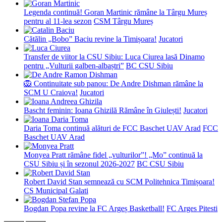
Legenda continuă! Goran Martinic rămâne la Târgu Mureș
pentru al 11-lea sezon
CSM Târgu Mureș
Cătălin „Bobo” Baciu revine la Timișoara!
Jucatori
Transfer de viitor la CSU Sibiu: Luca Ciurea lasă Dinamo
pentru „Vulturii galben-albaștri”
BC CSU Sibiu
🦁 Continuitate sub panou: De Andre Dishman rămâne la
SCM U Craiova!
Jucatori
Bascht feminin: Ioana Ghizilă Rămâne în Giulești!
Jucatori
Daria Toma continuă alături de FCC Baschet UAV Arad
FCC
Baschet UAV Arad
Monyea Pratt rămâne fidel „vulturilor”! „Mo” continuă la
CSU Sibiu și în sezonul 2026-2027
BC CSU Sibiu
Robert David Stan semnează cu SCM Politehnica Timișoara!
CS Municipal Galati
Bogdan Popa revine la FC Argeș Basketball!
FC Arges Pitesti