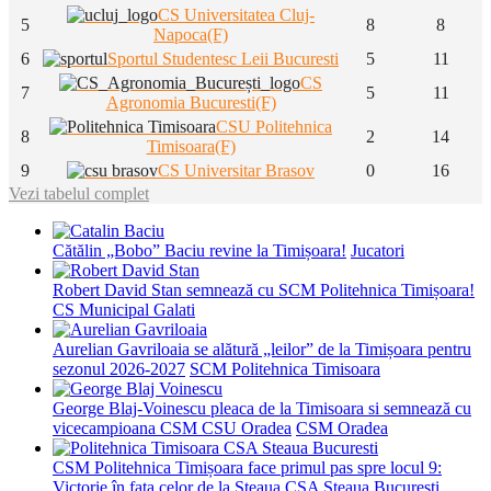
CS Universitatea Cluj-
5
8
8
Napoca(F)
6
Sportul Studentesc Leii Bucuresti
5
11
CS
7
5
11
Agronomia Bucuresti(F)
CSU Politehnica
8
2
14
Timisoara(F)
9
CS Universitar Brasov
0
16
Vezi tabelul complet
Cătălin „Bobo” Baciu revine la Timișoara!
Jucatori
Robert David Stan semnează cu SCM Politehnica Timișoara!
CS Municipal Galati
Aurelian Gavriloaia se alătură „leilor” de la Timișoara pentru
sezonul 2026-2027
SCM Politehnica Timisoara
George Blaj-Voinescu pleaca de la Timisoara si semnează cu
vicecampioana CSM CSU Oradea
CSM Oradea
CSM Politehnica Timișoara face primul pas spre locul 9:
Victorie în fața celor de la Steaua
CSA Steaua Bucuresti