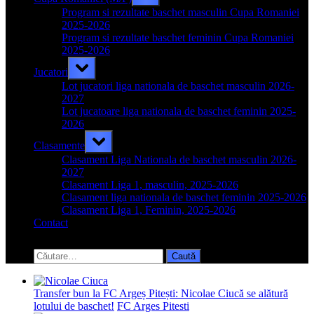
sub-
menu
Program si rezultate baschet masculin Cupa Romaniei
2025-2026
Program si rezultate baschet feminin Cupa Romaniei
2025-2026
Toggle
Jucatori
sub-
menu
Lot jucatori liga nationala de baschet masculin 2026-
2027
Lot jucatoare liga nationala de baschet feminin 2025-
2026
Toggle
Clasamente
sub-
menu
Clasament Liga Nationala de baschet masculin 2026-
2027
Clasament Liga 1, masculin, 2025-2026
Clasament liga nationala de baschet feminin 2025-2026
Clasament Liga 1, Feminin, 2025-2026
Contact
Toggle
search
Caută
form
după:
Transfer bun la FC Argeș Pitești: Nicolae Ciucă se alătură
lotului de baschet!
FC Arges Pitesti