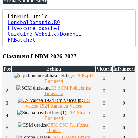
Arena Antonio Alexe
HandbalRomania.RO
Livescore baschet
Gazduire Website/Domenii
FRBaschet
Clasament LNBM 2026-2027
Pos
Echipa
Victorii
Înfrângeri
CS Rapid
1
0
0
Bucuresti
CS SCM Politehnica
2
0
0
Timisoara
CS
3
0
0
Valcea 1924 Ramnicu Valcea
CSA Steaua
4
0
0
Bucuresti
CSM CSU Raiffeisen
5
0
0
Oradea
6
CSM Corona Brasov
0
0