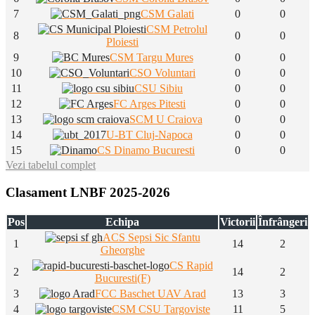
7
CSM Galati
0
0
CSM Petrolul
8
0
0
Ploiesti
9
CSM Targu Mures
0
0
10
CSO Voluntari
0
0
11
CSU Sibiu
0
0
12
FC Arges Pitesti
0
0
13
SCM U Craiova
0
0
14
U-BT Cluj-Napoca
0
0
15
CS Dinamo Bucuresti
0
0
Vezi tabelul complet
Clasament LNBF 2025-2026
Pos
Echipa
Victorii
Înfrângeri
ACS Sepsi Sic Sfantu
1
14
2
Gheorghe
CS Rapid
2
14
2
Bucuresti(F)
3
FCC Baschet UAV Arad
13
3
4
CSM CSU Targoviste
11
5