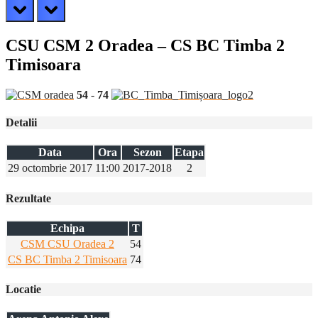
prev
next
CSU CSM 2 Oradea – CS BC Timba 2
Timisoara
54
-
74
Detalii
Data
Ora
Sezon
Etapa
29 octombrie 2017
11:00
2017-2018
2
Rezultate
Echipa
T
CSM CSU Oradea 2
54
CS BC Timba 2 Timisoara
74
Locatie