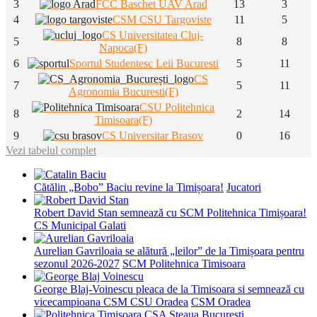
3
FCC Baschet UAV Arad
13
3
4
CSM CSU Targoviste
11
5
CS Universitatea Cluj-
5
8
8
Napoca(F)
6
Sportul Studentesc Leii Bucuresti
5
11
CS
7
5
11
Agronomia Bucuresti(F)
CSU Politehnica
8
2
14
Timisoara(F)
9
CS Universitar Brasov
0
16
Vezi tabelul complet
Cătălin „Bobo” Baciu revine la Timișoara!
Jucatori
Robert David Stan semnează cu SCM Politehnica Timișoara!
CS Municipal Galati
Aurelian Gavriloaia se alătură „leilor” de la Timișoara pentru
sezonul 2026-2027
SCM Politehnica Timisoara
George Blaj-Voinescu pleaca de la Timisoara si semnează cu
vicecampioana CSM CSU Oradea
CSM Oradea