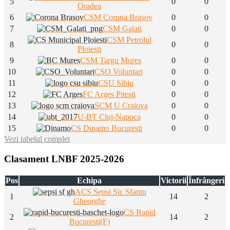
5
0
0
Oradea
6
CSM Corona Brasov
0
0
7
CSM Galati
0
0
CSM Petrolul
8
0
0
Ploiesti
9
CSM Targu Mures
0
0
10
CSO Voluntari
0
0
11
CSU Sibiu
0
0
12
FC Arges Pitesti
0
0
13
SCM U Craiova
0
0
14
U-BT Cluj-Napoca
0
0
15
CS Dinamo Bucuresti
0
0
Vezi tabelul complet
Clasament LNBF 2025-2026
Pos
Echipa
Victorii
Înfrângeri
ACS Sepsi Sic Sfantu
1
14
2
Gheorghe
CS Rapid
2
14
2
Bucuresti(F)