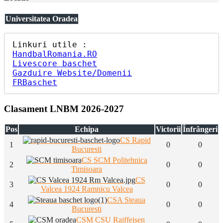
Universitatea Oradea
HandbalRomania.RO
Livescore baschet
Gazduire Website/Domenii
FRBaschet
Clasament LNBM 2026-2027
Pos
Echipa
Victorii
Înfrângeri
CS Rapid
1
0
0
Bucuresti
CS SCM Politehnica
2
0
0
Timisoara
CS
3
0
0
Valcea 1924 Ramnicu Valcea
CSA Steaua
4
0
0
Bucuresti
CSM CSU Raiffeisen