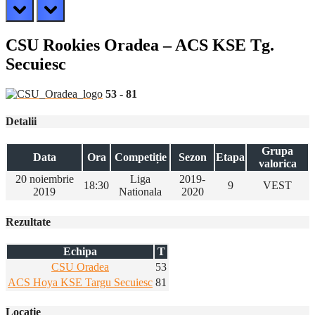
prev
next
CSU Rookies Oradea – ACS KSE Tg.
Secuiesc
53
-
81
Detalii
Grupa
Data
Ora
Competiție
Sezon
Etapa
valorica
20 noiembrie
Liga
2019-
18:30
9
VEST
2019
Nationala
2020
Rezultate
Echipa
T
CSU Oradea
53
ACS Hoya KSE Targu Secuiesc
81
Locatie