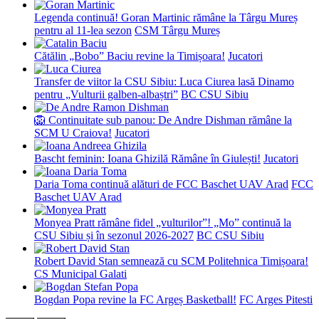
Legenda continuă! Goran Martinic rămâne la Târgu Mureș
pentru al 11-lea sezon
CSM Târgu Mureș
Cătălin „Bobo” Baciu revine la Timișoara!
Jucatori
Transfer de viitor la CSU Sibiu: Luca Ciurea lasă Dinamo
pentru „Vulturii galben-albaștri”
BC CSU Sibiu
🦁 Continuitate sub panou: De Andre Dishman rămâne la
SCM U Craiova!
Jucatori
Bascht feminin: Ioana Ghizilă Rămâne în Giulești!
Jucatori
Daria Toma continuă alături de FCC Baschet UAV Arad
FCC
Baschet UAV Arad
Monyea Pratt rămâne fidel „vulturilor”! „Mo” continuă la
CSU Sibiu și în sezonul 2026-2027
BC CSU Sibiu
Robert David Stan semnează cu SCM Politehnica Timișoara!
CS Municipal Galati
Bogdan Popa revine la FC Argeș Basketball!
FC Arges Pitesti