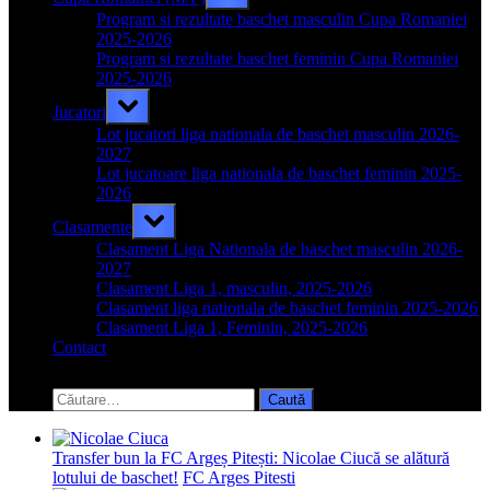
sub-
menu
Program si rezultate baschet masculin Cupa Romaniei
2025-2026
Program si rezultate baschet feminin Cupa Romaniei
2025-2026
Toggle
Jucatori
sub-
menu
Lot jucatori liga nationala de baschet masculin 2026-
2027
Lot jucatoare liga nationala de baschet feminin 2025-
2026
Toggle
Clasamente
sub-
menu
Clasament Liga Nationala de baschet masculin 2026-
2027
Clasament Liga 1, masculin, 2025-2026
Clasament liga nationala de baschet feminin 2025-2026
Clasament Liga 1, Feminin, 2025-2026
Contact
Toggle
search
Caută
form
după:
Transfer bun la FC Argeș Pitești: Nicolae Ciucă se alătură
lotului de baschet!
FC Arges Pitesti