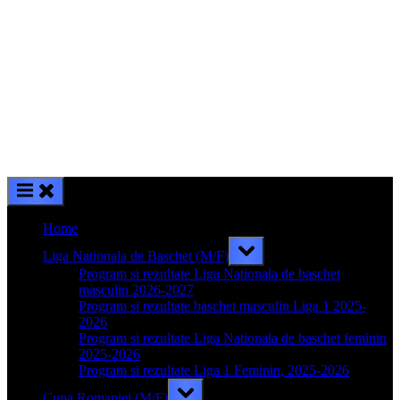
Home
Toggle
Liga Nationala de Baschet (M/F)
sub-
menu
Program si rezultate Liga Nationala de baschet
masculin 2026-2027
Program si rezultate baschet masculin Liga 1 2025-
2026
Program si rezultate Liga Nationala de baschet feminin
2025-2026
Program si rezultate Liga 1 Feminin, 2025-2026
Toggle
Cupa Romaniei (M/F)