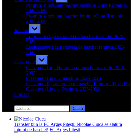
sub-
menu
Program si rezultate baschet masculin Cupa Romaniei
2025-2026
Program si rezultate baschet feminin Cupa Romaniei
2025-2026
Toggle
Jucatori
sub-
menu
Lot jucatori liga nationala de baschet masculin 2026-
2027
Lot jucatoare liga nationala de baschet feminin 2025-
2026
Toggle
Clasamente
sub-
menu
Clasament Liga Nationala de baschet masculin 2026-
2027
Clasament Liga 1, masculin, 2025-2026
Clasament liga nationala de baschet feminin 2025-2026
Clasament Liga 1, Feminin, 2025-2026
Contact
Toggle
search
Caută
form
după:
Transfer bun la FC Argeș Pitești: Nicolae Ciucă se alătură
lotului de baschet!
FC Arges Pitesti