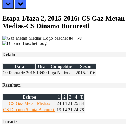
prev
next
Etapa 1/faza 2, 2015-2016: CS Gaz Metan
Medias-CS Dinamo Bucuresti
84
-
78
Detalii
Data
Ora
Competiție
Sezon
20 februarie 2016
18:00
Liga Nationala
2015-2016
Rezultate
Echipa
1
2
3
4
T
CS Gaz Metan Medias
24
14
21
25
84
CS Dinamo Stiinta Bucuresti
19
14
21
24
78
Locatie