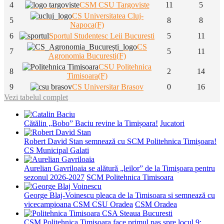
4
CSM CSU Targoviste
11
5
CS Universitatea Cluj-
5
8
8
Napoca(F)
6
Sportul Studentesc Leii Bucuresti
5
11
CS
7
5
11
Agronomia Bucuresti(F)
CSU Politehnica
8
2
14
Timisoara(F)
9
CS Universitar Brasov
0
16
Vezi tabelul complet
Cătălin „Bobo” Baciu revine la Timișoara!
Jucatori
Robert David Stan semnează cu SCM Politehnica Timișoara!
CS Municipal Galati
Aurelian Gavriloaia se alătură „leilor” de la Timișoara pentru
sezonul 2026-2027
SCM Politehnica Timisoara
George Blaj-Voinescu pleaca de la Timisoara si semnează cu
vicecampioana CSM CSU Oradea
CSM Oradea
CSM Politehnica Timișoara face primul pas spre locul 9: