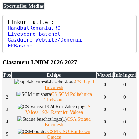
Sporturilor Medias
HandbalRomania.RO
Livescore baschet
Gazduire Website/Domenii
FRBaschet
Clasament LNBM 2026-2027
Pos
Echipa
Victorii
Înfrângeri
CS Rapid
1
0
0
Bucuresti
CS SCM Politehnica
2
0
0
Timisoara
CS
3
0
0
Valcea 1924 Ramnicu Valcea
CSA Steaua
4
0
0
Bucuresti
CSM CSU Raiffeisen
5
0
0
Oradea