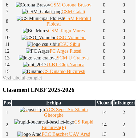
6
CSM Corona Brasov
0
0
7
CSM Galati
0
0
CSM Petrolul
8
0
0
Ploiesti
9
CSM Targu Mures
0
0
10
CSO Voluntari
0
0
11
CSU Sibiu
0
0
12
FC Arges Pitesti
0
0
13
SCM U Craiova
0
0
14
U-BT Cluj-Napoca
0
0
15
CS Dinamo Bucuresti
0
0
Vezi tabelul complet
Clasament LNBF 2025-2026
Pos
Echipa
Victorii
Înfrângeri
ACS Sepsi Sic Sfantu
1
14
2
Gheorghe
CS Rapid
2
14
2
Bucuresti(F)
3
FCC Baschet UAV Arad
13
3