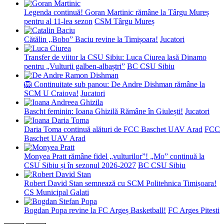
Legenda continuă! Goran Martinic rămâne la Târgu Mureș
pentru al 11-lea sezon
CSM Târgu Mureș
Cătălin „Bobo” Baciu revine la Timișoara!
Jucatori
Transfer de viitor la CSU Sibiu: Luca Ciurea lasă Dinamo
pentru „Vulturii galben-albaștri”
BC CSU Sibiu
🦁 Continuitate sub panou: De Andre Dishman rămâne la
SCM U Craiova!
Jucatori
Bascht feminin: Ioana Ghizilă Rămâne în Giulești!
Jucatori
Daria Toma continuă alături de FCC Baschet UAV Arad
FCC
Baschet UAV Arad
Monyea Pratt rămâne fidel „vulturilor”! „Mo” continuă la
CSU Sibiu și în sezonul 2026-2027
BC CSU Sibiu
Robert David Stan semnează cu SCM Politehnica Timișoara!
CS Municipal Galati
Bogdan Popa revine la FC Argeș Basketball!
FC Arges Pitesti