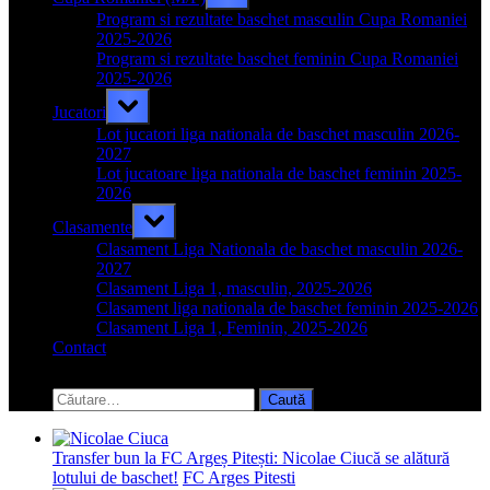
sub-
menu
Program si rezultate baschet masculin Cupa Romaniei
2025-2026
Program si rezultate baschet feminin Cupa Romaniei
2025-2026
Toggle
Jucatori
sub-
menu
Lot jucatori liga nationala de baschet masculin 2026-
2027
Lot jucatoare liga nationala de baschet feminin 2025-
2026
Toggle
Clasamente
sub-
menu
Clasament Liga Nationala de baschet masculin 2026-
2027
Clasament Liga 1, masculin, 2025-2026
Clasament liga nationala de baschet feminin 2025-2026
Clasament Liga 1, Feminin, 2025-2026
Contact
Toggle
search
Caută
form
după:
Transfer bun la FC Argeș Pitești: Nicolae Ciucă se alătură
lotului de baschet!
FC Arges Pitesti