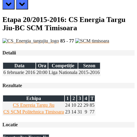
prev
next
Etapa 20/2015-2016: CS Energia Targu
Jiu-BC SCM Timisoara
85
-
77
Detalii
Data
Ora
Competiție
Sezon
6 februarie 2016
20:00
Liga Nationala
2015-2016
Rezultate
Echipa
1
2
3
4
T
CS Energia Targu Jiu
24
10
22
29
85
CS SCM Politehnica Timisoara
23
14
31
9
77
Locatie