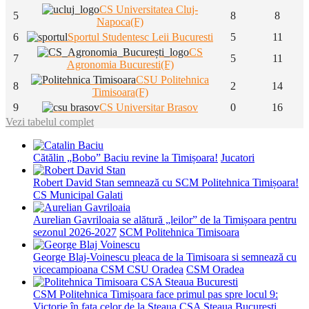
CS Universitatea Cluj-
5
8
8
Napoca(F)
6
Sportul Studentesc Leii Bucuresti
5
11
CS
7
5
11
Agronomia Bucuresti(F)
CSU Politehnica
8
2
14
Timisoara(F)
9
CS Universitar Brasov
0
16
Vezi tabelul complet
Cătălin „Bobo” Baciu revine la Timișoara!
Jucatori
Robert David Stan semnează cu SCM Politehnica Timișoara!
CS Municipal Galati
Aurelian Gavriloaia se alătură „leilor” de la Timișoara pentru
sezonul 2026-2027
SCM Politehnica Timisoara
George Blaj-Voinescu pleaca de la Timisoara si semnează cu
vicecampioana CSM CSU Oradea
CSM Oradea
CSM Politehnica Timișoara face primul pas spre locul 9:
Victorie în fața celor de la Steaua
CSA Steaua Bucuresti