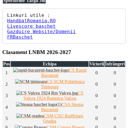
Sporturilor Targu Jiu
HandbalRomania.RO
Livescore baschet
Gazduire Website/Domenii
FRBaschet
Clasament LNBM 2026-2027
Pos
Echipa
Victorii
Înfrângeri
CS Rapid
1
0
0
Bucuresti
CS SCM Politehnica
2
0
0
Timisoara
CS
3
0
0
Valcea 1924 Ramnicu Valcea
CSA Steaua
4
0
0
Bucuresti
CSM CSU Raiffeisen
5
0
0
Oradea
6
CSM Corona Brasov
0
0