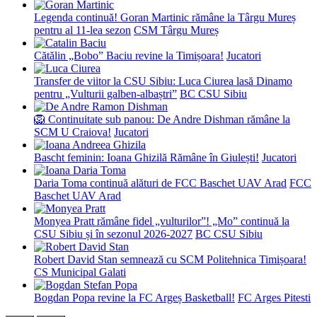
Legenda continuă! Goran Martinic rămâne la Târgu Mureș
pentru al 11-lea sezon
CSM Târgu Mureș
Cătălin „Bobo” Baciu revine la Timișoara!
Jucatori
Transfer de viitor la CSU Sibiu: Luca Ciurea lasă Dinamo
pentru „Vulturii galben-albaștri”
BC CSU Sibiu
🦁 Continuitate sub panou: De Andre Dishman rămâne la
SCM U Craiova!
Jucatori
Bascht feminin: Ioana Ghizilă Rămâne în Giulești!
Jucatori
Daria Toma continuă alături de FCC Baschet UAV Arad
FCC
Baschet UAV Arad
Monyea Pratt rămâne fidel „vulturilor”! „Mo” continuă la
CSU Sibiu și în sezonul 2026-2027
BC CSU Sibiu
Robert David Stan semnează cu SCM Politehnica Timișoara!
CS Municipal Galati
Bogdan Popa revine la FC Argeș Basketball!
FC Arges Pitesti