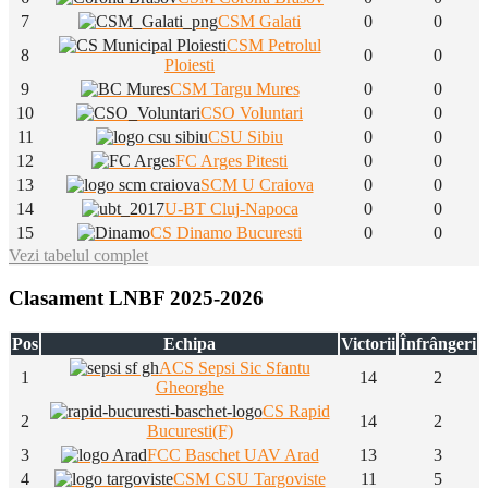
7
CSM Galati
0
0
CSM Petrolul
8
0
0
Ploiesti
9
CSM Targu Mures
0
0
10
CSO Voluntari
0
0
11
CSU Sibiu
0
0
12
FC Arges Pitesti
0
0
13
SCM U Craiova
0
0
14
U-BT Cluj-Napoca
0
0
15
CS Dinamo Bucuresti
0
0
Vezi tabelul complet
Clasament LNBF 2025-2026
Pos
Echipa
Victorii
Înfrângeri
ACS Sepsi Sic Sfantu
1
14
2
Gheorghe
CS Rapid
2
14
2
Bucuresti(F)
3
FCC Baschet UAV Arad
13
3
4
CSM CSU Targoviste
11
5