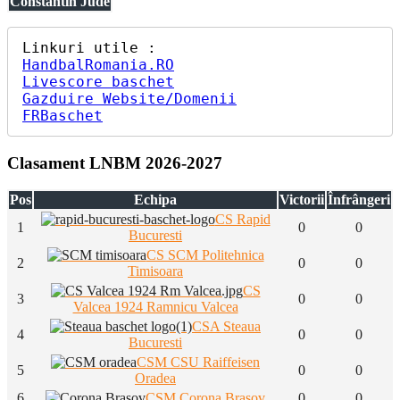
Constantin Jude
HandbalRomania.RO
Livescore baschet
Gazduire Website/Domenii
FRBaschet
Clasament LNBM 2026-2027
Pos
Echipa
Victorii
Înfrângeri
CS Rapid
1
0
0
Bucuresti
CS SCM Politehnica
2
0
0
Timisoara
CS
3
0
0
Valcea 1924 Ramnicu Valcea
CSA Steaua
4
0
0
Bucuresti
CSM CSU Raiffeisen
5
0
0
Oradea
6
CSM Corona Brasov
0
0