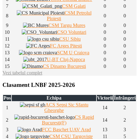
7
CSM Galati
0
0
CSM Petrolul
8
0
0
Ploiesti
9
CSM Targu Mures
0
0
10
CSO Voluntari
0
0
11
CSU Sibiu
0
0
12
FC Arges Pitesti
0
0
13
SCM U Craiova
0
0
14
U-BT Cluj-Napoca
0
0
15
CS Dinamo Bucuresti
0
0
Vezi tabelul complet
Clasament LNBF 2025-2026
Pos
Echipa
Victorii
Înfrângeri
ACS Sepsi Sic Sfantu
1
14
2
Gheorghe
CS Rapid
2
14
2
Bucuresti(F)
3
FCC Baschet UAV Arad
13
3
4
CSM CSU Targoviste
11
5