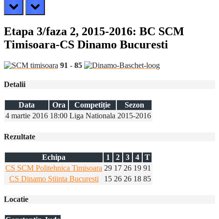
prev
next
Etapa 3/faza 2, 2015-2016: BC SCM
Timisoara-CS Dinamo Bucuresti
91
-
85
Detalii
Data
Ora
Competiție
Sezon
4 martie 2016
18:00
Liga Nationala
2015-2016
Rezultate
Echipa
1
2
3
4
T
CS SCM Politehnica Timisoara
29
17
26
19
91
CS Dinamo Stiinta Bucuresti
15
26
26
18
85
Locatie