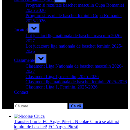
sub-
menu
Program si rezultate baschet masculin Cupa Romaniei
2025-2026
Program si rezultate baschet feminin Cupa Romaniei
2025-2026
Toggle
Jucatori
sub-
menu
Lot jucatori liga nationala de baschet masculin 2026-
2027
Lot jucatoare liga nationala de baschet feminin 2025-
2026
Toggle
Clasamente
sub-
menu
Clasament Liga Nationala de baschet masculin 2026-
2027
Clasament Liga 1, masculin, 2025-2026
Clasament liga nationala de baschet feminin 2025-2026
Clasament Liga 1, Feminin, 2025-2026
Contact
Toggle
search
Caută
form
după:
Transfer bun la FC Argeș Pitești: Nicolae Ciucă se alătură
lotului de baschet!
FC Arges Pitesti