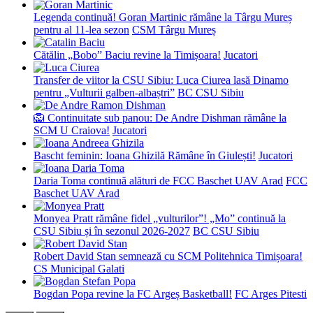
Legenda continuă! Goran Martinic rămâne la Târgu Mureș
pentru al 11-lea sezon
CSM Târgu Mureș
Cătălin „Bobo” Baciu revine la Timișoara!
Jucatori
Transfer de viitor la CSU Sibiu: Luca Ciurea lasă Dinamo
pentru „Vulturii galben-albaștri”
BC CSU Sibiu
🦁 Continuitate sub panou: De Andre Dishman rămâne la
SCM U Craiova!
Jucatori
Bascht feminin: Ioana Ghizilă Rămâne în Giulești!
Jucatori
Daria Toma continuă alături de FCC Baschet UAV Arad
FCC
Baschet UAV Arad
Monyea Pratt rămâne fidel „vulturilor”! „Mo” continuă la
CSU Sibiu și în sezonul 2026-2027
BC CSU Sibiu
Robert David Stan semnează cu SCM Politehnica Timișoara!
CS Municipal Galati
Bogdan Popa revine la FC Argeș Basketball!
FC Arges Pitesti