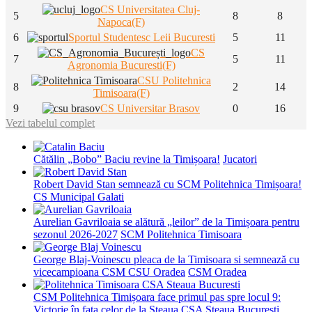
CS Universitatea Cluj-
5
8
8
Napoca(F)
6
Sportul Studentesc Leii Bucuresti
5
11
CS
7
5
11
Agronomia Bucuresti(F)
CSU Politehnica
8
2
14
Timisoara(F)
9
CS Universitar Brasov
0
16
Vezi tabelul complet
Cătălin „Bobo” Baciu revine la Timișoara!
Jucatori
Robert David Stan semnează cu SCM Politehnica Timișoara!
CS Municipal Galati
Aurelian Gavriloaia se alătură „leilor” de la Timișoara pentru
sezonul 2026-2027
SCM Politehnica Timisoara
George Blaj-Voinescu pleaca de la Timisoara si semnează cu
vicecampioana CSM CSU Oradea
CSM Oradea
CSM Politehnica Timișoara face primul pas spre locul 9:
Victorie în fața celor de la Steaua
CSA Steaua Bucuresti