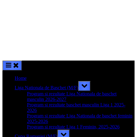
Home
Toggle
Liga Nationala de Baschet (M/F)
sub-
menu
Program si rezultate Liga Nationala de baschet
masculin 2026-2027
Program si rezultate baschet masculin Liga 1 2025-
2026
Program si rezultate Liga Nationala de baschet feminin
2025-2026
Program si rezultate Liga 1 Feminin, 2025-2026
Toggle
Cupa Romaniei (M/F)