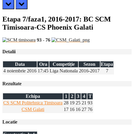
prev
next
Etapa 7/faza1, 2016-2017: BC SCM
Timisoara-CS Phoenix Galati
93
-
76
Detalii
Data
Ora
Competiție
Sezon
Etapa
4 noiembrie 2016
17:45
Liga Nationala
2016-2017
7
Rezultate
Echipa
1
2
3
4
T
CS SCM Politehnica Timisoara
28
19
25
21
93
CSM Galati
17
16
16
27
76
Locatie