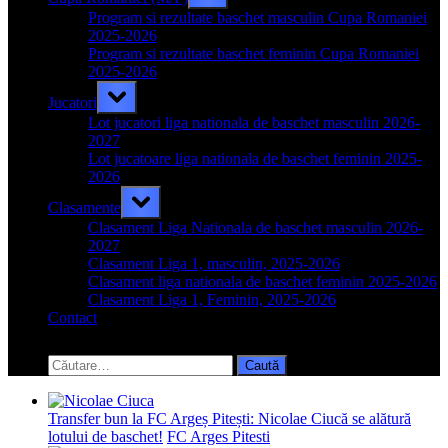
sub-
menu
Program si rezultate baschet masculin Cupa Romaniei
2025-2026
Program si rezultate baschet feminin Cupa Romaniei
2025-2026
Toggle
Jucatori
sub-
menu
Lot jucatori liga nationala de baschet masculin 2026-
2027
Lot jucatoare liga nationala de baschet feminin 2025-
2026
Toggle
Clasamente
sub-
menu
Clasament Liga Nationala de baschet masculin 2026-
2027
Clasament Liga 1, masculin, 2025-2026
Clasament liga nationala de baschet feminin 2025-2026
Clasament Liga 1, Feminin, 2025-2026
Contact
Toggle
search
Caută
form
după:
Transfer bun la FC Argeș Pitești: Nicolae Ciucă se alătură
lotului de baschet!
FC Arges Pitesti