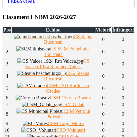
FRBaschet
Clasament LNBM 2026-2027
Pos
Echipa
Victorii
Înfrângeri
CS Rapid
1
0
0
Bucuresti
CS SCM Politehnica
2
0
0
Timisoara
CS
3
0
0
Valcea 1924 Ramnicu Valcea
CSA Steaua
4
0
0
Bucuresti
CSM CSU Raiffeisen
5
0
0
Oradea
6
CSM Corona Brasov
0
0
7
CSM Galati
0
0
CSM Petrolul
8
0
0
Ploiesti
9
CSM Targu Mures
0
0
10
CSO Voluntari
0
0
11
CSU Sibiu
0
0