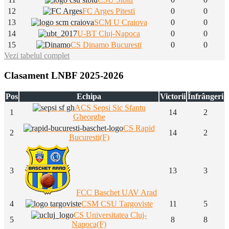
12
FC Arges Pitesti
0
0
13
SCM U Craiova
0
0
14
U-BT Cluj-Napoca
0
0
15
CS Dinamo Bucuresti
0
0
Vezi tabelul complet
Clasament LNBF 2025-2026
Pos
Echipa
Victorii
Înfrângeri
ACS Sepsi Sic Sfantu
1
14
2
Gheorghe
CS Rapid
2
14
2
Bucuresti(F)
3
13
3
FCC Baschet UAV Arad
4
CSM CSU Targoviste
11
5
CS Universitatea Cluj-
5
8
8
Napoca(F)