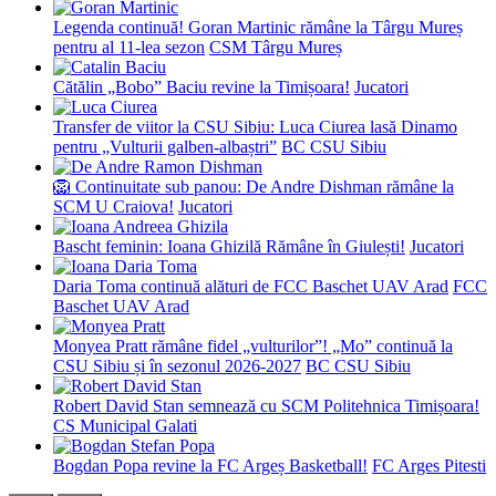
Legenda continuă! Goran Martinic rămâne la Târgu Mureș
pentru al 11-lea sezon
CSM Târgu Mureș
Cătălin „Bobo” Baciu revine la Timișoara!
Jucatori
Transfer de viitor la CSU Sibiu: Luca Ciurea lasă Dinamo
pentru „Vulturii galben-albaștri”
BC CSU Sibiu
🦁 Continuitate sub panou: De Andre Dishman rămâne la
SCM U Craiova!
Jucatori
Bascht feminin: Ioana Ghizilă Rămâne în Giulești!
Jucatori
Daria Toma continuă alături de FCC Baschet UAV Arad
FCC
Baschet UAV Arad
Monyea Pratt rămâne fidel „vulturilor”! „Mo” continuă la
CSU Sibiu și în sezonul 2026-2027
BC CSU Sibiu
Robert David Stan semnează cu SCM Politehnica Timișoara!
CS Municipal Galati
Bogdan Popa revine la FC Argeș Basketball!
FC Arges Pitesti