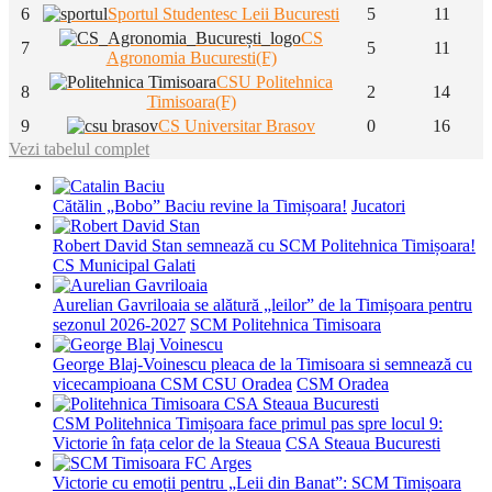
6
Sportul Studentesc Leii Bucuresti
5
11
CS
7
5
11
Agronomia Bucuresti(F)
CSU Politehnica
8
2
14
Timisoara(F)
9
CS Universitar Brasov
0
16
Vezi tabelul complet
Cătălin „Bobo” Baciu revine la Timișoara!
Jucatori
Robert David Stan semnează cu SCM Politehnica Timișoara!
CS Municipal Galati
Aurelian Gavriloaia se alătură „leilor” de la Timișoara pentru
sezonul 2026-2027
SCM Politehnica Timisoara
George Blaj-Voinescu pleaca de la Timisoara si semnează cu
vicecampioana CSM CSU Oradea
CSM Oradea
CSM Politehnica Timișoara face primul pas spre locul 9:
Victorie în fața celor de la Steaua
CSA Steaua Bucuresti
Victorie cu emoții pentru „Leii din Banat”: SCM Timișoara