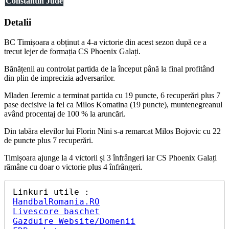
Constantin Jude
Detalii
BC Timișoara a obținut a 4-a victorie din acest sezon după ce a
trecut lejer de formația CS Phoenix Galați.
Bănățenii au controlat partida de la început până la final profitând
din plin de imprecizia adversarilor.
Mladen Jeremic a terminat partida cu 19 puncte, 6 recuperări plus 7
pase decisive la fel ca Milos Komatina (19 puncte), muntenegreanul
având procentaj de 100 % la aruncări.
Din tabăra elevilor lui Florin Nini s-a remarcat Milos Bojovic cu 22
de puncte plus 7 recuperări.
Timișoara ajunge la 4 victorii și 3 înfrângeri iar CS Phoenix Galați
rămâne cu doar o victorie plus 4 înfrângeri.
HandbalRomania.RO
Livescore baschet
Gazduire Website/Domenii