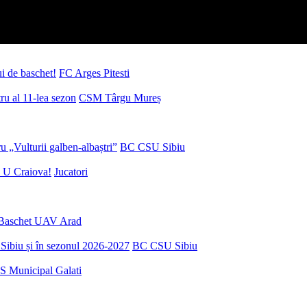
ui de baschet!
FC Arges Pitesti
u al 11-lea sezon
CSM Târgu Mureș
 „Vulturii galben-albaștri”
BC CSU Sibiu
 U Craiova!
Jucatori
Baschet UAV Arad
Sibiu și în sezonul 2026-2027
BC CSU Sibiu
S Municipal Galati