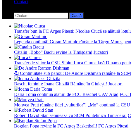
Contact
Toggle
search
Caută
form
după:
Transfer bun la FC Argeș Pitești: Nicolae Ciucă se alătură lotul
Legenda continuă! Goran Martinic rămâne la Târgu Mureș pentr
Cătălin „Bobo” Baciu revine la Timișoara!
Jucatori
Transfer de viitor la CSU Sibiu: Luca Ciurea lasă Dinamo pentru
🦁 Continuitate sub panou: De Andre Dishman rămâne la SCM
Bascht feminin: Ioana Ghizilă Rămâne în Giulești!
Jucatori
Daria Toma continuă alături de FCC Baschet UAV Arad
FCC 
Monyea Pratt rămâne fidel „vulturilor”! „Mo” continuă la CSU 
Robert David Stan semnează cu SCM Politehnica Timișoara!
C
Bogdan Popa revine la FC Argeș Basketball!
FC Arges Pitesti