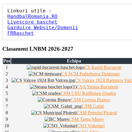
HandbalRomania.RO
Livescore baschet
Gazduire Website/Domenii
FRBaschet
Clasament LNBM 2026-2027
Pos
Echipa
1
CS Rapid Bucuresti
2
CS SCM Politehnica Timisoara
3
CS Valcea 1924 Ramnicu Val
4
CSA Steaua Bucuresti
5
CSM CSU Raiffeisen Oradea
6
CSM Corona Brasov
7
CSM Galati
8
CSM Petrolul Ploiesti
9
CSM Targu Mures
10
CSO Voluntari