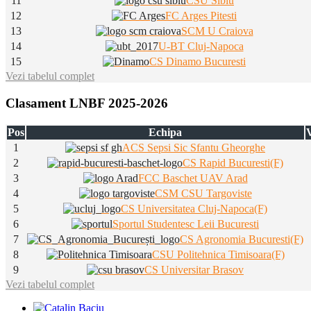
11
CSU Sibiu
12
FC Arges Pitesti
13
SCM U Craiova
14
U-BT Cluj-Napoca
15
CS Dinamo Bucuresti
Vezi tabelul complet
Clasament LNBF 2025-2026
Pos
Echipa
V
1
ACS Sepsi Sic Sfantu Gheorghe
2
CS Rapid Bucuresti(F)
3
FCC Baschet UAV Arad
4
CSM CSU Targoviste
5
CS Universitatea Cluj-Napoca(F)
6
Sportul Studentesc Leii Bucuresti
7
CS Agronomia Bucuresti(F)
8
CSU Politehnica Timisoara(F)
9
CS Universitar Brasov
Vezi tabelul complet