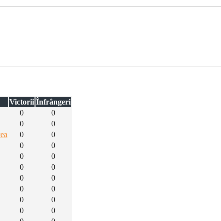
Victorii
Înfrângeri
0
0
0
0
cea
0
0
0
0
0
0
0
0
0
0
0
0
0
0
0
0