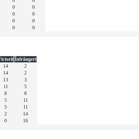
0
0
0
0
0
0
0
0
0
0
ictorii
Înfrângeri
14
2
14
2
13
3
11
5
8
8
5
11
5
11
2
14
0
16