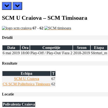
prev
next
SCM U Craiova – SCM Timisoara
67
-
62
Detalii
Data
Ora
Competiție
Sezon
Etapa
6 mai 2019
18:00
Play-Off / Play-Out/ Faza 2
2018-2019
Sferturi_m
Rezultate
Echipa
T
SCM U Craiova
67
CS SCM Politehnica Timisoara
62
Locatie
Polivalenta Craiova