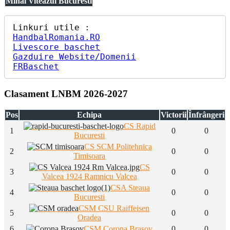
Mihai Viteazul Bucuresti
HandbalRomania.RO
Livescore baschet
Gazduire Website/Domenii
FRBaschet
Clasament LNBM 2026-2027
Pos
Echipa
Victorii
Înfrângeri
CS Rapid
1
0
0
Bucuresti
CS SCM Politehnica
2
0
0
Timisoara
CS
3
0
0
Valcea 1924 Ramnicu Valcea
CSA Steaua
4
0
0
Bucuresti
CSM CSU Raiffeisen
5
0
0
Oradea
6
CSM Corona Brasov
0
0