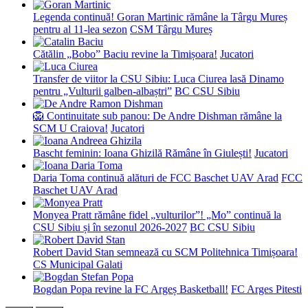
Legenda continuă! Goran Martinic rămâne la Târgu Mureș
pentru al 11-lea sezon
CSM Târgu Mureș
Cătălin „Bobo” Baciu revine la Timișoara!
Jucatori
Transfer de viitor la CSU Sibiu: Luca Ciurea lasă Dinamo
pentru „Vulturii galben-albaștri”
BC CSU Sibiu
🦁 Continuitate sub panou: De Andre Dishman rămâne la
SCM U Craiova!
Jucatori
Bascht feminin: Ioana Ghizilă Rămâne în Giulești!
Jucatori
Daria Toma continuă alături de FCC Baschet UAV Arad
FCC
Baschet UAV Arad
Monyea Pratt rămâne fidel „vulturilor”! „Mo” continuă la
CSU Sibiu și în sezonul 2026-2027
BC CSU Sibiu
Robert David Stan semnează cu SCM Politehnica Timișoara!
CS Municipal Galati
Bogdan Popa revine la FC Argeș Basketball!
FC Arges Pitesti