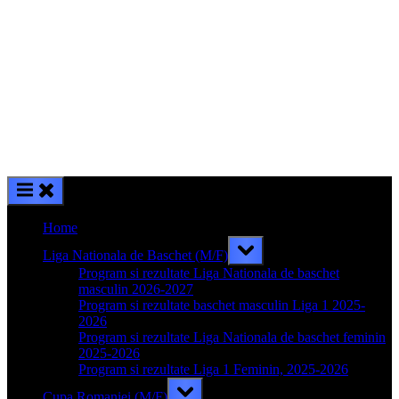
Home
Toggle
Liga Nationala de Baschet (M/F)
sub-
menu
Program si rezultate Liga Nationala de baschet
masculin 2026-2027
Program si rezultate baschet masculin Liga 1 2025-
2026
Program si rezultate Liga Nationala de baschet feminin
2025-2026
Program si rezultate Liga 1 Feminin, 2025-2026
Toggle
Cupa Romaniei (M/F)