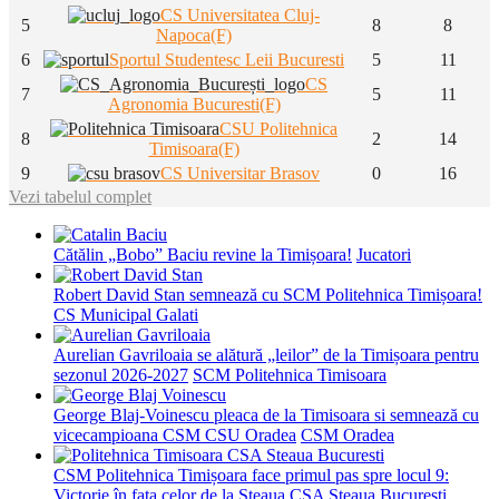
CS Universitatea Cluj-
5
8
8
Napoca(F)
6
Sportul Studentesc Leii Bucuresti
5
11
CS
7
5
11
Agronomia Bucuresti(F)
CSU Politehnica
8
2
14
Timisoara(F)
9
CS Universitar Brasov
0
16
Vezi tabelul complet
Cătălin „Bobo” Baciu revine la Timișoara!
Jucatori
Robert David Stan semnează cu SCM Politehnica Timișoara!
CS Municipal Galati
Aurelian Gavriloaia se alătură „leilor” de la Timișoara pentru
sezonul 2026-2027
SCM Politehnica Timisoara
George Blaj-Voinescu pleaca de la Timisoara si semnează cu
vicecampioana CSM CSU Oradea
CSM Oradea
CSM Politehnica Timișoara face primul pas spre locul 9:
Victorie în fața celor de la Steaua
CSA Steaua Bucuresti