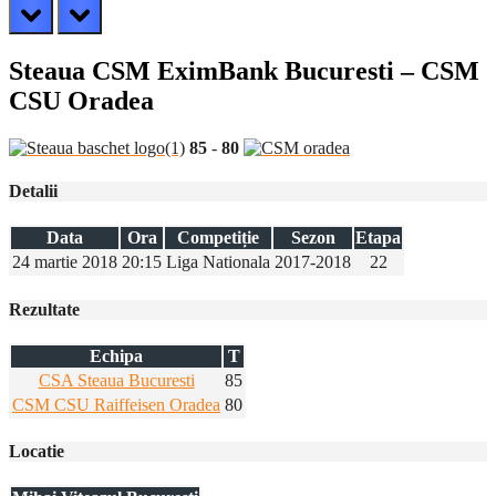
prev
next
Steaua CSM EximBank Bucuresti – CSM
CSU Oradea
85
-
80
Detalii
Data
Ora
Competiție
Sezon
Etapa
24 martie 2018
20:15
Liga Nationala
2017-2018
22
Rezultate
Echipa
T
CSA Steaua Bucuresti
85
CSM CSU Raiffeisen Oradea
80
Locatie