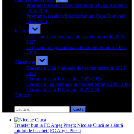
sub-
menu
Program si rezultate baschet masculin Cupa Romaniei
2025-2026
Program si rezultate baschet feminin Cupa Romaniei
2025-2026
Toggle
Jucatori
sub-
menu
Lot jucatori liga nationala de baschet masculin 2026-
2027
Lot jucatoare liga nationala de baschet feminin 2025-
2026
Toggle
Clasamente
sub-
menu
Clasament Liga Nationala de baschet masculin 2026-
2027
Clasament Liga 1, masculin, 2025-2026
Clasament liga nationala de baschet feminin 2025-2026
Clasament Liga 1, Feminin, 2025-2026
Contact
Toggle
search
Caută
form
după:
Transfer bun la FC Argeș Pitești: Nicolae Ciucă se alătură
lotului de baschet!
FC Arges Pitesti