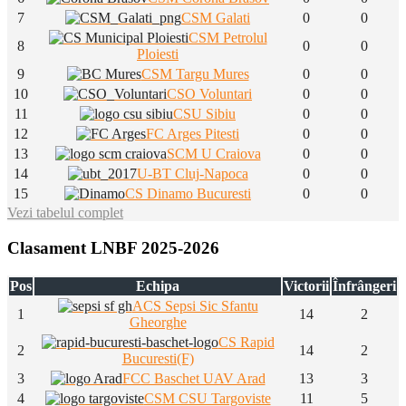
7
CSM Galati
0
0
CSM Petrolul
8
0
0
Ploiesti
9
CSM Targu Mures
0
0
10
CSO Voluntari
0
0
11
CSU Sibiu
0
0
12
FC Arges Pitesti
0
0
13
SCM U Craiova
0
0
14
U-BT Cluj-Napoca
0
0
15
CS Dinamo Bucuresti
0
0
Vezi tabelul complet
Clasament LNBF 2025-2026
Pos
Echipa
Victorii
Înfrângeri
ACS Sepsi Sic Sfantu
1
14
2
Gheorghe
CS Rapid
2
14
2
Bucuresti(F)
3
FCC Baschet UAV Arad
13
3
4
CSM CSU Targoviste
11
5