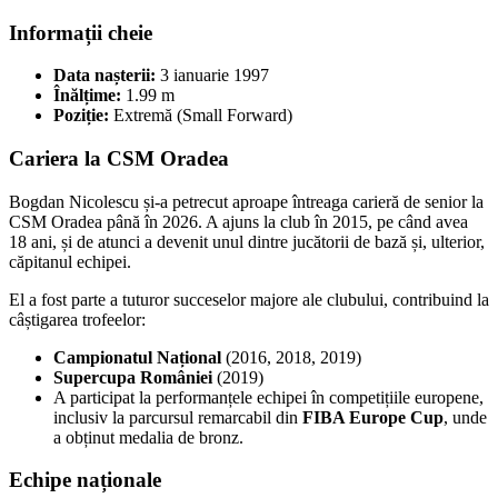
Informații cheie
Data nașterii:
3 ianuarie 1997
Înălțime:
1.99 m
Poziție:
Extremă (Small Forward)
Cariera la CSM Oradea
Bogdan Nicolescu și-a petrecut aproape întreaga carieră de senior la
CSM Oradea până în 2026. A ajuns la club în 2015, pe când avea
18 ani, și de atunci a devenit unul dintre jucătorii de bază și, ulterior,
căpitanul echipei.
El a fost parte a tuturor succeselor majore ale clubului, contribuind la
câștigarea trofeelor:
Campionatul Național
(2016, 2018, 2019)
Supercupa României
(2019)
A participat la performanțele echipei în competițiile europene,
inclusiv la parcursul remarcabil din
FIBA Europe Cup
, unde
a obținut medalia de bronz.
Echipe naționale