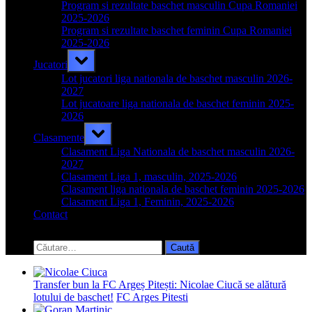
menu
Program si rezultate baschet masculin Cupa Romaniei
2025-2026
Program si rezultate baschet feminin Cupa Romaniei
2025-2026
Toggle
Jucatori
sub-
menu
Lot jucatori liga nationala de baschet masculin 2026-
2027
Lot jucatoare liga nationala de baschet feminin 2025-
2026
Toggle
Clasamente
sub-
menu
Clasament Liga Nationala de baschet masculin 2026-
2027
Clasament Liga 1, masculin, 2025-2026
Clasament liga nationala de baschet feminin 2025-2026
Clasament Liga 1, Feminin, 2025-2026
Contact
Toggle
search
Caută
form
după:
Transfer bun la FC Argeș Pitești: Nicolae Ciucă se alătură
lotului de baschet!
FC Arges Pitesti