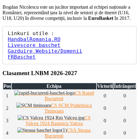
Bogdan Nicolescu este un jucător important al echipei naționale a
României, reprezentând țara la nivel de seniori și de tineret (U16,
U18, U20) în diverse competiții, inclusiv la
EuroBasket
în 2017.
HandbalRomania.RO
Livescore baschet
Gazduire Website/Domenii
FRBaschet
Clasament LNBM 2026-2027
Pos
Echipa
Victorii
Înfrângeri
CS Rapid
1
0
0
Bucuresti
CS SCM Politehnica
2
0
0
Timisoara
CS
3
0
0
Valcea 1924 Ramnicu Valcea
CSA Steaua
4
0
0
Bucuresti