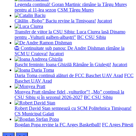
Legenda continuă! Goran Martinic rămâne la Târgu Mureș
pentru al 11-lea sezon
CSM Târgu Mureș
Cătălin „Bobo” Baciu revine la Timișoara!
Jucatori
Transfer de viitor la CSU Sibiu: Luca Ciurea lasă Dinamo
pentru „Vulturii galben-albaștri”
BC CSU Sibiu
🦁 Continuitate sub panou: De Andre Dishman rămâne la
SCM U Craiova!
Jucatori
Bascht feminin: Ioana Ghizilă Rămâne în Giulești!
Jucatori
Daria Toma continuă alături de FCC Baschet UAV Arad
FCC
Baschet UAV Arad
Monyea Pratt rămâne fidel „vulturilor”! „Mo” continuă la
CSU Sibiu și în sezonul 2026-2027
BC CSU Sibiu
Robert David Stan semnează cu SCM Politehnica Timișoara!
CS Municipal Galati
Bogdan Popa revine la FC Argeș Basketball!
FC Arges Pitesti
prev
next