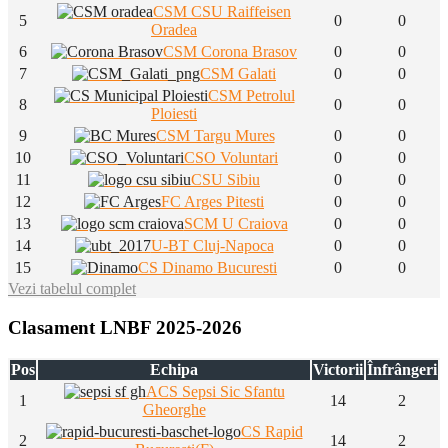
CSM CSU Raiffeisen
5
0
0
Oradea
6
CSM Corona Brasov
0
0
7
CSM Galati
0
0
CSM Petrolul
8
0
0
Ploiesti
9
CSM Targu Mures
0
0
10
CSO Voluntari
0
0
11
CSU Sibiu
0
0
12
FC Arges Pitesti
0
0
13
SCM U Craiova
0
0
14
U-BT Cluj-Napoca
0
0
15
CS Dinamo Bucuresti
0
0
Vezi tabelul complet
Clasament LNBF 2025-2026
Pos
Echipa
Victorii
Înfrângeri
ACS Sepsi Sic Sfantu
1
14
2
Gheorghe
CS Rapid
2
14
2