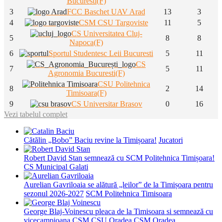
Bucuresti(F)
3
FCC Baschet UAV Arad
13
3
4
CSM CSU Targoviste
11
5
CS Universitatea Cluj-
5
8
8
Napoca(F)
6
Sportul Studentesc Leii Bucuresti
5
11
CS
7
5
11
Agronomia Bucuresti(F)
CSU Politehnica
8
2
14
Timisoara(F)
9
CS Universitar Brasov
0
16
Vezi tabelul complet
Cătălin „Bobo” Baciu revine la Timișoara!
Jucatori
Robert David Stan semnează cu SCM Politehnica Timișoara!
CS Municipal Galati
Aurelian Gavriloaia se alătură „leilor” de la Timișoara pentru
sezonul 2026-2027
SCM Politehnica Timisoara
George Blaj-Voinescu pleaca de la Timisoara si semnează cu
vicecampioana CSM CSU Oradea
CSM Oradea