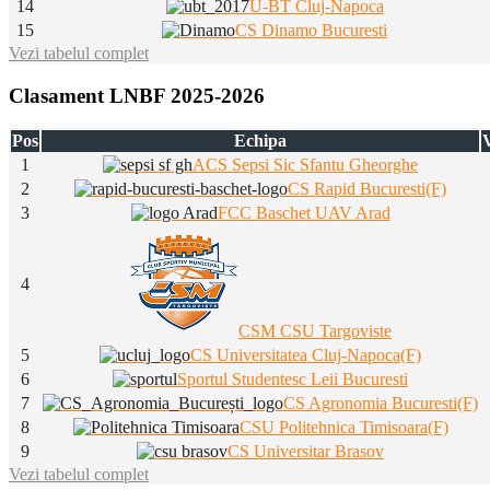
14
U-BT Cluj-Napoca
15
CS Dinamo Bucuresti
Vezi tabelul complet
Clasament LNBF 2025-2026
Pos
Echipa
V
1
ACS Sepsi Sic Sfantu Gheorghe
2
CS Rapid Bucuresti(F)
3
FCC Baschet UAV Arad
4
CSM CSU Targoviste
5
CS Universitatea Cluj-Napoca(F)
6
Sportul Studentesc Leii Bucuresti
7
CS Agronomia Bucuresti(F)
8
CSU Politehnica Timisoara(F)
9
CS Universitar Brasov
Vezi tabelul complet