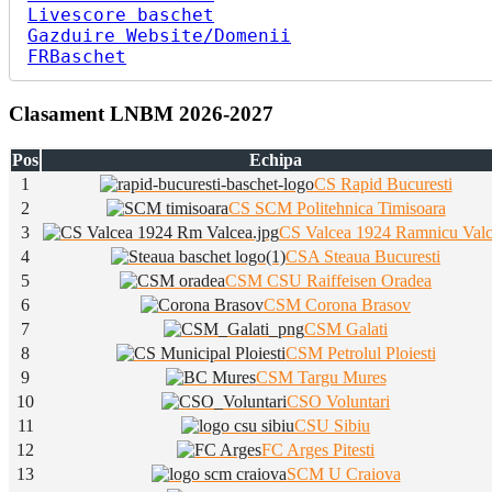
Livescore baschet
Gazduire Website/Domenii
FRBaschet
Clasament LNBM 2026-2027
Pos
Echipa
1
CS Rapid Bucuresti
2
CS SCM Politehnica Timisoara
3
CS Valcea 1924 Ramnicu Val
4
CSA Steaua Bucuresti
5
CSM CSU Raiffeisen Oradea
6
CSM Corona Brasov
7
CSM Galati
8
CSM Petrolul Ploiesti
9
CSM Targu Mures
10
CSO Voluntari
11
CSU Sibiu
12
FC Arges Pitesti
13
SCM U Craiova