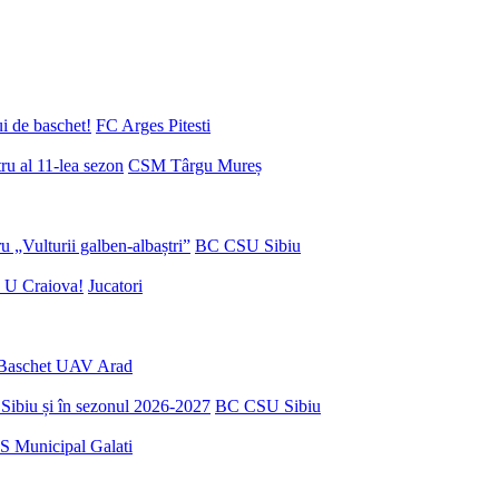
ui de baschet!
FC Arges Pitesti
u al 11-lea sezon
CSM Târgu Mureș
 „Vulturii galben-albaștri”
BC CSU Sibiu
 U Craiova!
Jucatori
Baschet UAV Arad
Sibiu și în sezonul 2026-2027
BC CSU Sibiu
S Municipal Galati