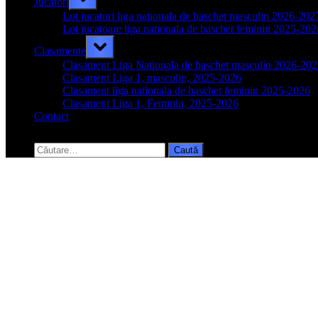
Jucatori
sub-
menu
Lot jucatori liga nationala de baschet masculin 2026-202
Lot jucatoare liga nationala de baschet feminin 2025-202
Toggle
Clasamente
sub-
menu
Clasament Liga Nationala de baschet masculin 2026-20
Clasament Liga 1, masculin, 2025-2026
Clasament liga nationala de baschet feminin 2025-2026
Clasament Liga 1, Feminin, 2025-2026
Contact
Toggle
search
Caută
form
după: