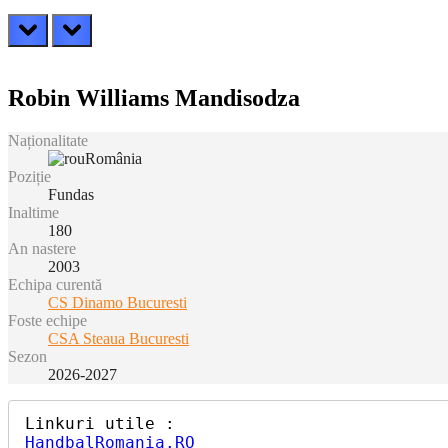
prev
next
Robin Williams Mandisodza
Naționalitate
România
Poziție
Fundas
Inaltime
180
An nastere
2003
Echipa curentă
CS Dinamo Bucuresti
Foste echipe
CSA Steaua Bucuresti
Sezon
2026-2027
HandbalRomania.RO