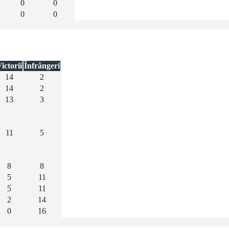
0
0
0
0
ictorii
Înfrângeri
14
2
14
2
13
3
11
5
8
8
5
11
5
11
2
14
0
16