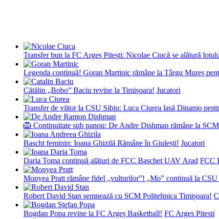
Transfer bun la FC Argeș Pitești: Nicolae Ciucă se alătură lotul
Legenda continuă! Goran Martinic rămâne la Târgu Mureș pentr
Cătălin „Bobo” Baciu revine la Timișoara!
Jucatori
Transfer de viitor la CSU Sibiu: Luca Ciurea lasă Dinamo pentru
🦁 Continuitate sub panou: De Andre Dishman rămâne la SCM
Bascht feminin: Ioana Ghizilă Rămâne în Giulești!
Jucatori
Daria Toma continuă alături de FCC Baschet UAV Arad
FCC 
Monyea Pratt rămâne fidel „vulturilor”! „Mo” continuă la CSU 
Robert David Stan semnează cu SCM Politehnica Timișoara!
C
Bogdan Popa revine la FC Argeș Basketball!
FC Arges Pitesti