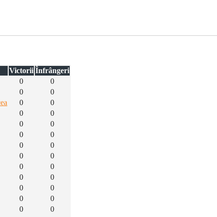
Victorii
Înfrângeri
0
0
0
0
cea
0
0
0
0
0
0
0
0
0
0
0
0
0
0
0
0
0
0
0
0
0
0