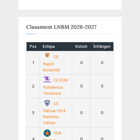
t
:
Clasament LNBM 2026-2027
Pos
Echipa
Victorii
Înfrângeri
CS
1
0
0
Rapid
Bucuresti
CS SCM
2
0
0
Politehnica
Timisoara
CS
Valcea 1924
3
0
0
Ramnicu
Valcea
CSA
4
0
0