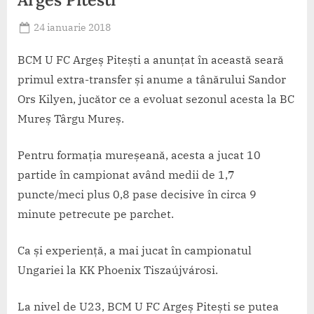
Posted
24 ianuarie 2018
By
on
baschet
BCM U FC Argeș Pitești a anunțat în această seară
primul extra-transfer și anume a tânărului Sandor
Ors Kilyen, jucător ce a evoluat sezonul acesta la BC
Mureș Târgu Mureș.
Pentru formația mureșeană, acesta a jucat 10
partide în campionat având medii de 1,7
puncte/meci plus 0,8 pase decisive în circa 9
minute petrecute pe parchet.
Ca și experiență, a mai jucat în campionatul
Ungariei la KK Phoenix Tiszaújvárosi.
La nivel de U23, BCM U FC Argeș Pitești se putea