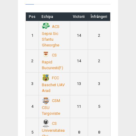
Pos
Echipa
Victorii
Înfrângeri
ACS
Sepsi Sic
1
14
2
Sfantu
Gheorghe
CS
2
14
2
Rapid
Bucuresti(F)
FCC
3
13
3
Baschet UAV
Arad
CSM
4
11
5
CSU
Targoviste
CS
Universitatea
5
8
8