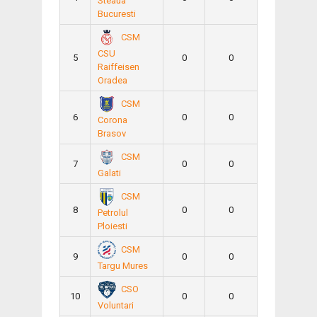
Steaua
Bucuresti
CSM
CSU
5
0
0
Raiffeisen
Oradea
CSM
6
0
0
Corona
Brasov
CSM
7
0
0
Galati
CSM
8
0
0
Petrolul
Ploiesti
CSM
9
0
0
Targu Mures
CSO
10
0
0
Voluntari