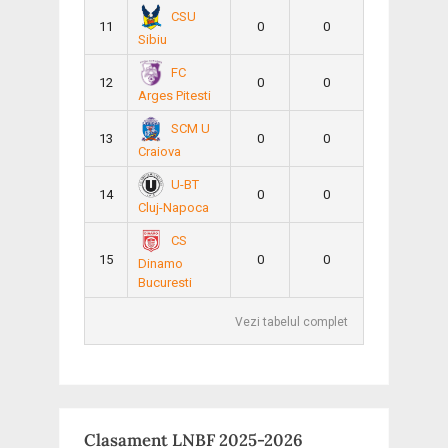
CSU
11
0
0
Sibiu
FC
12
0
0
Arges Pitesti
SCM U
13
0
0
Craiova
U-BT
14
0
0
Cluj-Napoca
CS
15
0
0
Dinamo
Bucuresti
Vezi tabelul complet
Clasament LNBF 2025-2026