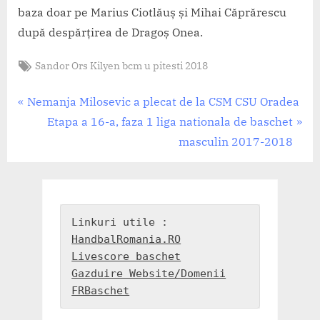
baza doar pe Marius Ciotlăuș și Mihai Căprărescu
după despărțirea de Dragoș Onea.
Tags:
Sandor Ors Kilyen bcm u pitesti 2018
CSM
Târgu
Navigare
Mureș
P
Nemanja Milosevic a plecat de la CSM CSU Oradea
,
r
N
Etapa a 16-a, faza 1 liga nationala de baschet
în
FC
e
e
masculin 2017-2018
Arges
articole
v
x
Pitesti
i
t
,
Jucatori
o
P
u
o
HandbalRomania.RO
s
s
Livescore baschet
P
t
Gazduire Website/Domenii
o
:
FRBaschet
s