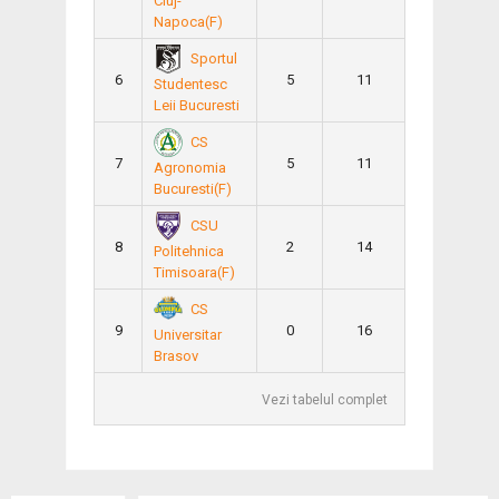
Cluj-
Napoca(F)
Sportul
6
5
11
Studentesc
Leii Bucuresti
CS
7
5
11
Agronomia
Bucuresti(F)
CSU
8
2
14
Politehnica
Timisoara(F)
CS
9
0
16
Universitar
Brasov
Vezi tabelul complet