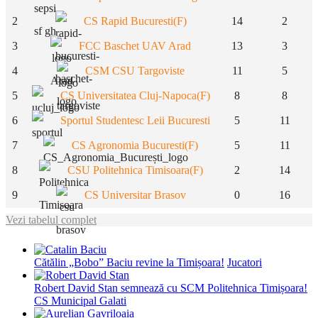
2
CS Rapid Bucuresti(F)
14
2
3
FCC Baschet UAV Arad
13
3
4
CSM CSU Targoviste
11
5
5
CS Universitatea Cluj-Napoca(F)
8
8
6
Sportul Studentesc Leii Bucuresti
5
11
7
CS Agronomia Bucuresti(F)
5
11
8
CSU Politehnica Timisoara(F)
2
14
9
CS Universitar Brasov
0
16
Vezi tabelul complet
Cătălin „Bobo” Baciu revine la Timișoara!
Jucatori
Robert David Stan semnează cu SCM Politehnica Timișoara!
CS Municipal Galati