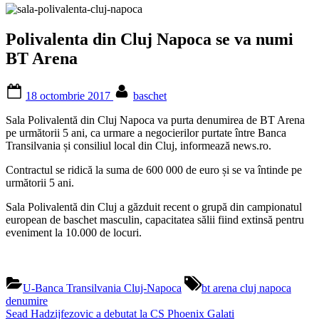
Polivalenta din Cluj Napoca se va numi
BT Arena
Posted
By
18 octombrie 2017
baschet
on
Sala Polivalentă din Cluj Napoca va purta denumirea de BT Arena
pe următorii 5 ani, ca urmare a negocierilor purtate între Banca
Transilvania și consiliul local din Cluj, informează news.ro.
Contractul se ridică la suma de 600 000 de euro și se va întinde pe
următorii 5 ani.
Sala Polivalentă din Cluj a găzduit recent o grupă din campionatul
european de baschet masculin, capacitatea sălii fiind extinsă pentru
eveniment la 10.000 de locuri.
Tags:
U-Banca Transilvania Cluj-Napoca
bt arena cluj napoca
denumire
Navigare
Previous
Sead Hadzijfezovic a debutat la CS Phoenix Galati