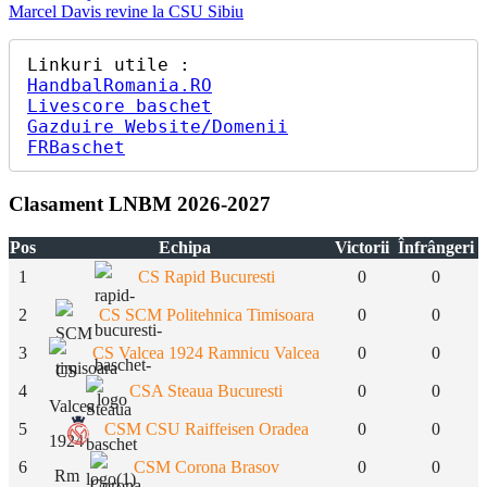
Post:
Next
Marcel Davis revine la CSU Sibiu
în
Post:
articole
HandbalRomania.RO
Livescore baschet
Gazduire Website/Domenii
FRBaschet
Clasament LNBM 2026-2027
Pos
Echipa
Victorii
Înfrângeri
1
CS Rapid Bucuresti
0
0
2
CS SCM Politehnica Timisoara
0
0
3
CS Valcea 1924 Ramnicu Valcea
0
0
4
CSA Steaua Bucuresti
0
0
5
CSM CSU Raiffeisen Oradea
0
0
6
CSM Corona Brasov
0
0