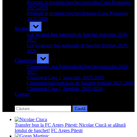
menu
Program si rezultate baschet masculin Cupa Romaniei
2025-2026
Program si rezultate baschet feminin Cupa Romaniei
2025-2026
Toggle
Jucatori
sub-
menu
Lot jucatori liga nationala de baschet masculin 2026-
2027
Lot jucatoare liga nationala de baschet feminin 2025-
2026
Toggle
Clasamente
sub-
menu
Clasament Liga Nationala de baschet masculin 2026-
2027
Clasament Liga 1, masculin, 2025-2026
Clasament liga nationala de baschet feminin 2025-2026
Clasament Liga 1, Feminin, 2025-2026
Contact
Toggle
search
Caută
form
după:
Transfer bun la FC Argeș Pitești: Nicolae Ciucă se alătură
lotului de baschet!
FC Arges Pitesti