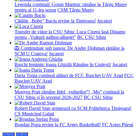
Legenda continuă! Goran Martinic rămâne la Târgu Mureș
pentru al 11-lea sezon
CSM Târgu Mureș
Cătălin „Bobo” Baciu revine la Timișoara!
Jucatori
Transfer de viitor la CSU Sibiu: Luca Ciurea lasă Dinamo
pentru „Vulturii galben-albaștri”
BC CSU Sibiu
🦁 Continuitate sub panou: De Andre Dishman rămâne la
SCM U Craiova!
Jucatori
Bascht feminin: Ioana Ghizilă Rămâne în Giulești!
Jucatori
Daria Toma continuă alături de FCC Baschet UAV Arad
FCC
Baschet UAV Arad
Monyea Pratt rămâne fidel „vulturilor”! „Mo” continuă la
CSU Sibiu și în sezonul 2026-2027
BC CSU Sibiu
Robert David Stan semnează cu SCM Politehnica Timișoara!
CS Municipal Galati
Bogdan Popa revine la FC Argeș Basketball!
FC Arges Pitesti
prev
next