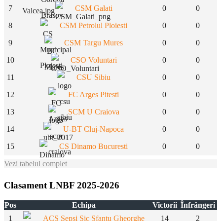
7
CSM Galati
0
0
8
CSM Petrolul Ploiesti
0
0
9
CSM Targu Mures
0
0
10
CSO Voluntari
0
0
11
CSU Sibiu
0
0
12
FC Arges Pitesti
0
0
13
SCM U Craiova
0
0
14
U-BT Cluj-Napoca
0
0
15
CS Dinamo Bucuresti
0
0
Vezi tabelul complet
Clasament LNBF 2025-2026
Pos
Echipa
Victorii
Înfrângeri
1
ACS Sepsi Sic Sfantu Gheorghe
14
2