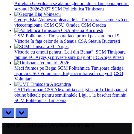
Aurelian Gavriloaia se alătură „leilor” de la Timișoara pentru
sezonul 2026-2027
SCM Politehnica Timisoara
George Blaj-Voinescu pleaca de la Timisoara si semnează cu
vicecampioana CSM CSU Oradea
CSM Oradea
CSM Politehnica Timișoara face primul pas spre locul 9:
Victorie în fața celor de la Steaua
CSA Steaua Bucuresti
Victorie cu emoții pentru „Leii din Banat”: SCM Timișoara
răpune FC Argeș și privește spre play-off
FC Arges Pitesti
Meci frumos pe Bega: SCM Politehnica Timișoara câștigă
ușor cu CSO Voluntari și forțează intrarea în playoff
CSO
Voluntari
CSJ Teleorman CSS Alexandria câștigă ușor la Timișoara și
obține biletele pentru semifinalele Ligii 1 la baschet feminin
SCM Politehnica Timisoara
prev
next
Copyright ©2013-2026 www.baschetromania.ro.