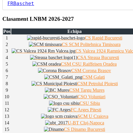
FRBaschet
Clasament LNBM 2026-2027
Pos
Echipa
1
CS Rapid Bucuresti
2
CS SCM Politehnica Timisoara
3
CS Valcea 1924 Ramnicu Val
4
CSA Steaua Bucuresti
5
CSM CSU Raiffeisen Oradea
6
CSM Corona Brasov
7
CSM Galati
8
CSM Petrolul Ploiesti
9
CSM Targu Mures
10
CSO Voluntari
11
CSU Sibiu
12
FC Arges Pitesti
13
SCM U Craiova
14
U-BT Cluj-Napoca
15
CS Dinamo Bucuresti