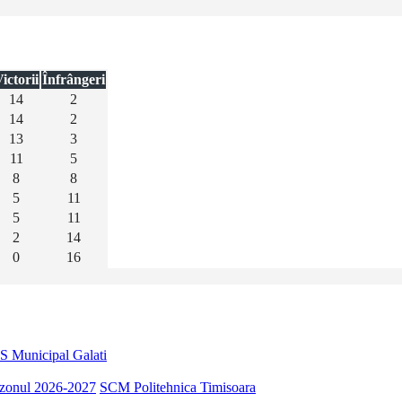
ictorii
Înfrângeri
14
2
14
2
13
3
11
5
8
8
5
11
5
11
2
14
0
16
S Municipal Galati
sezonul 2026-2027
SCM Politehnica Timisoara