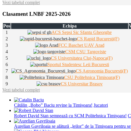
Vezi tabelul complet
Clasament LNBF 2025-2026
Pos
Echipa
V
1
ACS Sepsi Sic Sfantu Gheorghe
2
CS Rapid Bucuresti(F)
3
FCC Baschet UAV Arad
4
CSM CSU Targoviste
5
CS Universitatea Cluj-Napoca(F)
6
Sportul Studentesc Leii Bucuresti
7
CS Agronomia Bucuresti(F)
8
CSU Politehnica Timisoara(F)
9
CS Universitar Brasov
Vezi tabelul complet
Cătălin „Bobo” Baciu revine la Timișoara!
Jucatori
Robert David Stan semnează cu SCM Politehnica Timișoara!
C
Aurelian Gavriloaia se alătură „leilor” de la Timișoara pentru 