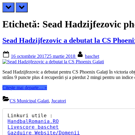
prev
next
Etichetă:
Sead Hadzijfezovic ph
Sead Hadzijfezovic a debutat la CS Phoeni
Posted
By
16 octombrie 2017
25 martie 2018
baschet
on
Sead Hadzijfezovic a debutat pentru CS Phoenix Galați în victoria obțin
strâns 9 puncte plus 4 recuperări și a pierdut 2 mingi pentru un indic
“Sead
Citește mai departe…
»
Hadzijfezovic
a
CS Municipal Galati
,
Jucatori
debutat
la
CS
Phoenix
HandbalRomania.RO
Galati”
Livescore baschet
Gazduire Website/Domenii