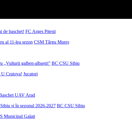
ui de baschet!
FC Arges Pitesti
u al 11-lea sezon
CSM Târgu Mureș
 „Vulturii galben-albaștri”
BC CSU Sibiu
 U Craiova!
Jucatori
Baschet UAV Arad
Sibiu și în sezonul 2026-2027
BC CSU Sibiu
S Municipal Galati