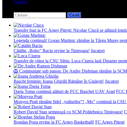
Contact
Toggle
search
Caută
form
după:
Transfer bun la FC Argeș Pitești: Nicolae Ciucă se alătură lotul
Legenda continuă! Goran Martinic rămâne la Târgu Mureș pentr
Cătălin „Bobo” Baciu revine la Timișoara!
Jucatori
Transfer de viitor la CSU Sibiu: Luca Ciurea lasă Dinamo pentru
🦁 Continuitate sub panou: De Andre Dishman rămâne la SCM
Bascht feminin: Ioana Ghizilă Rămâne în Giulești!
Jucatori
Daria Toma continuă alături de FCC Baschet UAV Arad
FCC 
Monyea Pratt rămâne fidel „vulturilor”! „Mo” continuă la CSU 
Robert David Stan semnează cu SCM Politehnica Timișoara!
C
Bogdan Popa revine la FC Argeș Basketball!
FC Arges Pitesti