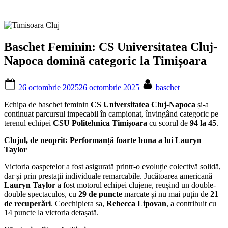
Baschet Feminin: CS Universitatea Cluj-
Napoca domină categoric la Timișoara
Posted
By
26 octombrie 2025
26 octombrie 2025
baschet
on
Echipa de baschet feminin
CS Universitatea Cluj-Napoca
și-a
continuat parcursul impecabil în campionat, învingând categoric pe
terenul echipei
CSU Politehnica Timișoara
cu scorul de
94 la 45
.
Clujul, de neoprit: Performanță foarte buna a lui Lauryn
Taylor
Victoria oaspetelor a fost asigurată printr-o evoluție colectivă solidă,
dar și prin prestații individuale remarcabile. Jucătoarea americană
Lauryn Taylor
a fost motorul echipei clujene, reușind un double-
double spectaculos, cu
29 de puncte
marcate și nu mai puțin de
21
de recuperări
. Coechipiera sa,
Rebecca Lipovan
, a contribuit cu
14 puncte la victoria detașată.