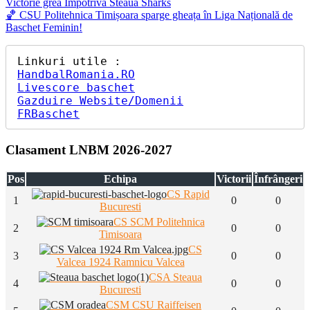
Post:
Victorie grea Împotriva Steaua Sharks
în
Next
🏀 CSU Politehnica Timișoara sparge gheața în Liga Națională de
articole
Post:
Baschet Feminin!
HandbalRomania.RO
Livescore baschet
Gazduire Website/Domenii
FRBaschet
Clasament LNBM 2026-2027
Pos
Echipa
Victorii
Înfrângeri
CS Rapid
1
0
0
Bucuresti
CS SCM Politehnica
2
0
0
Timisoara
CS
3
0
0
Valcea 1924 Ramnicu Valcea
CSA Steaua
4
0
0
Bucuresti
CSM CSU Raiffeisen