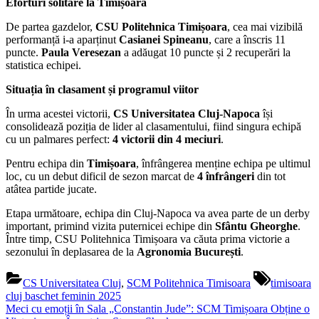
Eforturi solitare la Timișoara
De partea gazdelor,
CSU Politehnica Timișoara
, cea mai vizibilă
performanță i-a aparținut
Casianei Spineanu
, care a înscris 11
puncte.
Paula Veresezan
a adăugat 10 puncte și 2 recuperări la
statistica echipei.
Situația în clasament și programul viitor
În urma acestei victorii,
CS Universitatea Cluj-Napoca
își
consolidează poziția de lider al clasamentului, fiind singura echipă
cu un palmares perfect:
4 victorii din 4 meciuri
.
Pentru echipa din
Timișoara
, înfrângerea menține echipa pe ultimul
loc, cu un debut dificil de sezon marcat de
4 înfrângeri
din tot
atâtea partide jucate.
Etapa următoare, echipa din Cluj-Napoca va avea parte de un derby
important, primind vizita puternicei echipe din
Sfântu Gheorghe
.
Între timp, CSU Politehnica Timișoara va căuta prima victorie a
sezonului în deplasarea de la
Agronomia București
.
Tags:
CS Universitatea Cluj
,
SCM Politehnica Timisoara
timisoara
cluj baschet feminin 2025
Navigare
Previous
Meci cu emoții în Sala „Constantin Jude”: SCM Timișoara Obține o