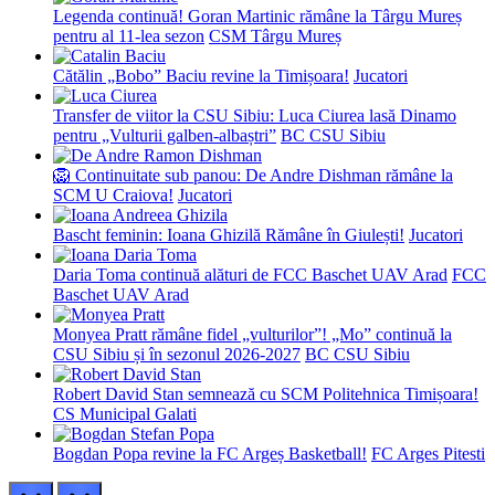
Legenda continuă! Goran Martinic rămâne la Târgu Mureș
pentru al 11-lea sezon
CSM Târgu Mureș
Cătălin „Bobo” Baciu revine la Timișoara!
Jucatori
Transfer de viitor la CSU Sibiu: Luca Ciurea lasă Dinamo
pentru „Vulturii galben-albaștri”
BC CSU Sibiu
🦁 Continuitate sub panou: De Andre Dishman rămâne la
SCM U Craiova!
Jucatori
Bascht feminin: Ioana Ghizilă Rămâne în Giulești!
Jucatori
Daria Toma continuă alături de FCC Baschet UAV Arad
FCC
Baschet UAV Arad
Monyea Pratt rămâne fidel „vulturilor”! „Mo” continuă la
CSU Sibiu și în sezonul 2026-2027
BC CSU Sibiu
Robert David Stan semnează cu SCM Politehnica Timișoara!
CS Municipal Galati
Bogdan Popa revine la FC Argeș Basketball!
FC Arges Pitesti
prev
next