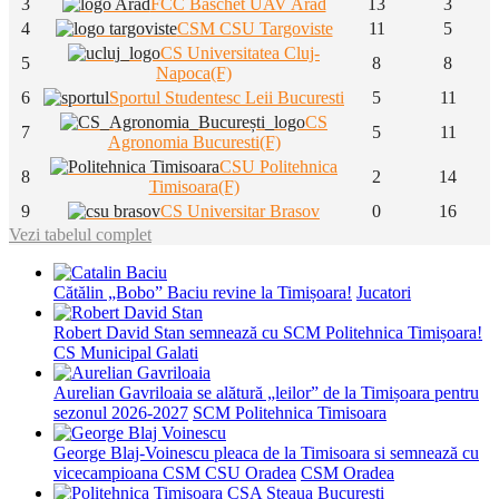
3
FCC Baschet UAV Arad
13
3
4
CSM CSU Targoviste
11
5
CS Universitatea Cluj-
5
8
8
Napoca(F)
6
Sportul Studentesc Leii Bucuresti
5
11
CS
7
5
11
Agronomia Bucuresti(F)
CSU Politehnica
8
2
14
Timisoara(F)
9
CS Universitar Brasov
0
16
Vezi tabelul complet
Cătălin „Bobo” Baciu revine la Timișoara!
Jucatori
Robert David Stan semnează cu SCM Politehnica Timișoara!
CS Municipal Galati
Aurelian Gavriloaia se alătură „leilor” de la Timișoara pentru
sezonul 2026-2027
SCM Politehnica Timisoara
George Blaj-Voinescu pleaca de la Timisoara si semnează cu
vicecampioana CSM CSU Oradea
CSM Oradea