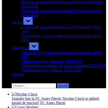
menu
Program si rezultate baschet masculin Cupa Romaniei
2025-2026
Program si rezultate baschet feminin Cupa Romaniei
2025-2026
Toggle
Jucatori
sub-
menu
Lot jucatori liga nationala de baschet masculin 2026-
2027
Lot jucatoare liga nationala de baschet feminin 2025-
2026
Toggle
Clasamente
sub-
menu
Clasament Liga Nationala de baschet masculin 2026-
2027
Clasament Liga 1, masculin, 2025-2026
Clasament liga nationala de baschet feminin 2025-2026
Clasament Liga 1, Feminin, 2025-2026
Contact
Toggle
search
Caută
form
după:
Transfer bun la FC Argeș Pitești: Nicolae Ciucă se alătură
lotului de baschet!
FC Arges Pitesti