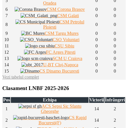
5
0
0
Oradea
6
CSM Corona Brasov
0
0
7
CSM Galati
0
0
CSM Petrolul
8
0
0
Ploiesti
9
CSM Targu Mures
0
0
10
CSO Voluntari
0
0
11
CSU Sibiu
0
0
12
FC Arges Pitesti
0
0
13
SCM U Craiova
0
0
14
U-BT Cluj-Napoca
0
0
15
CS Dinamo Bucuresti
0
0
Vezi tabelul complet
Clasament LNBF 2025-2026
Pos
Echipa
Victorii
Înfrângeri
ACS Sepsi Sic Sfantu
1
14
2
Gheorghe
CS Rapid
2
14
2
Bucuresti(F)