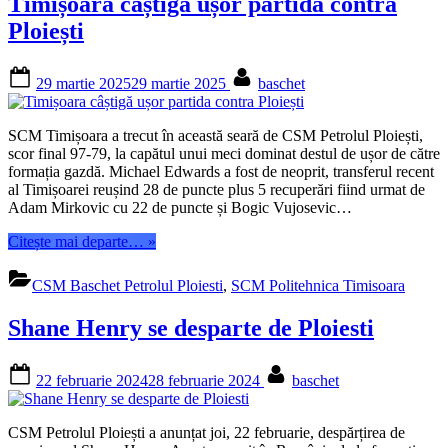
Timișoara câștigă ușor partida contra
prelungiri
în
Ploiești
fața
Petrolului
Posted
By
Ploiești”
29 martie 2025
29 martie 2025
baschet
on
SCM Timișoara a trecut în această seară de CSM Petrolul Ploiești,
scor final 97-79, la capătul unui meci dominat destul de ușor de către
formația gazdă. Michael Edwards a fost de neoprit, transferul recent
al Timișoarei reușind 28 de puncte plus 5 recuperări fiind urmat de
Adam Mirkovic cu 22 de puncte și Bogic Vujosevic…
“Timișoara
Citește mai departe…
»
câștigă
ușor
CSM Baschet Petrolul Ploiesti
,
SCM Politehnica Timisoara
partida
contra
Shane Henry se desparte de Ploiesti
Ploiești”
Posted
By
22 februarie 2024
28 februarie 2024
baschet
on
CSM Petrolul Ploiești a anunțat joi, 22 februarie, despărțirea de