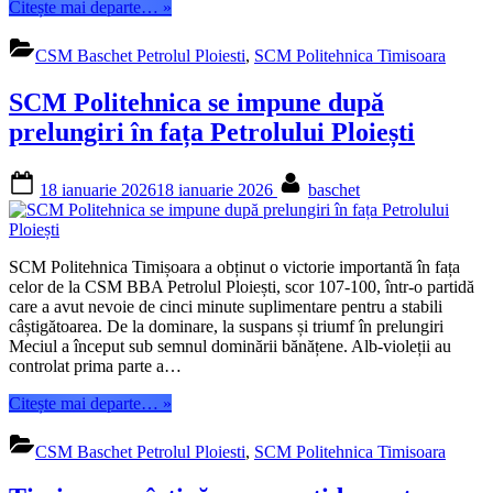
“Liga
Citește mai departe…
»
1
feminin:
CSM Baschet Petrolul Ploiesti
,
SCM Politehnica Timisoara
CS
Județean
SCM Politehnica se impune după
Prahova
Ploiești
prelungiri în fața Petrolului Ploiești
pleacă
cu
Posted
By
două
18 ianuarie 2026
18 ianuarie 2026
baschet
on
victorii
din
Banat”
SCM Politehnica Timișoara a obținut o victorie importantă în fața
celor de la CSM BBA Petrolul Ploiești, scor 107-100, într-o partidă
care a avut nevoie de cinci minute suplimentare pentru a stabili
câștigătoarea. De la dominare, la suspans și triumf în prelungiri
Meciul a început sub semnul dominării bănățene. Alb-violeții au
controlat prima parte a…
“SCM
Citește mai departe…
»
Politehnica
se
CSM Baschet Petrolul Ploiesti
,
SCM Politehnica Timisoara
impune
după