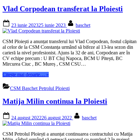
poziția
Vlad Corpodean transferat la Ploiesti
de
lider
în
Posted
By
23 iunie 2023
25 iunie 2023
baschet
grupa
on
11-
18
CSM Ploiești a anunțat transferul lui Vlad Corpodean, fostul căpitan
după
al celor de la CSM Constanța urmând să bifeze al 13-lea sezon din
o
carieră la nivel profesionist. Ajuns la 32 de ani, Corpodean are în
victorie
CV echipe precum : U BT Cluj Napoca, BCM U Pitești, BC
cu
Mircurea Ciuc , BC Mureș , CSM CSU…
CSM
Petrolul
“Vlad
Citește mai departe…
»
Ploiești”
Corpodean
transferat
CSM Baschet Petrolul Ploiesti
la
Ploiesti”
Matija Milin continua la Ploiesti
Posted
By
24 august 2022
26 august 2022
baschet
on
CSM Petrolul Ploiești a anunțat continuarea contractului cu Matija
Milin, sârbul urmând să petreacă sezonul cu numărul 2 în maieul