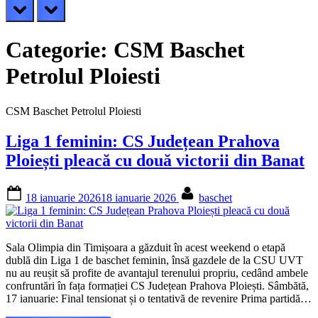
prev
next
Categorie:
CSM Baschet
Petrolul Ploiesti
CSM Baschet Petrolul Ploiesti
Liga 1 feminin: CS Județean Prahova
Ploiești pleacă cu două victorii din Banat
Posted
By
18 ianuarie 2026
18 ianuarie 2026
baschet
on
Sala Olimpia din Timișoara a găzduit în acest weekend o etapă
dublă din Liga 1 de baschet feminin, însă gazdele de la CSU UVT
nu au reușit să profite de avantajul terenului propriu, cedând ambele
confruntări în fața formației CS Județean Prahova Ploiești. Sâmbătă,
17 ianuarie: Final tensionat și o tentativă de revenire Prima partidă…