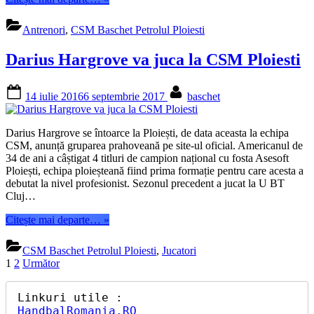
Burlacu
va
Antrenori
,
CSM Baschet Petrolul Ploiesti
antrena
pe
Darius Hargrove va juca la CSM Ploiesti
CSM
Ploiesti”
Posted
By
14 iulie 2016
6 septembrie 2017
baschet
on
Darius Hargrove se întoarce la Ploiești, de data aceasta la echipa
CSM, anunță gruparea prahoveană pe site-ul oficial. Americanul de
34 de ani a câștigat 4 titluri de campion național cu fosta Asesoft
Ploiești, echipa ploieșteană fiind prima formație pentru care acesta a
debutat la nivel profesionist. Sezonul precedent a jucat la U BT
Cluj…
“Darius
Citește mai departe…
»
Hargrove
va
CSM Baschet Petrolul Ploiesti
,
Jucatori
juca
Paginație
1
2
Următor
la
articole
CSM
Ploiesti”
HandbalRomania.RO