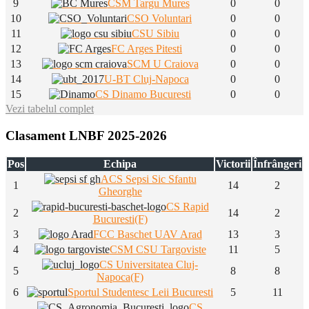
9
CSM Targu Mures
0
0
10
CSO Voluntari
0
0
11
CSU Sibiu
0
0
12
FC Arges Pitesti
0
0
13
SCM U Craiova
0
0
14
U-BT Cluj-Napoca
0
0
15
CS Dinamo Bucuresti
0
0
Vezi tabelul complet
Clasament LNBF 2025-2026
Pos
Echipa
Victorii
Înfrângeri
ACS Sepsi Sic Sfantu
1
14
2
Gheorghe
CS Rapid
2
14
2
Bucuresti(F)
3
FCC Baschet UAV Arad
13
3
4
CSM CSU Targoviste
11
5
CS Universitatea Cluj-
5
8
8
Napoca(F)
6
Sportul Studentesc Leii Bucuresti
5
11
CS