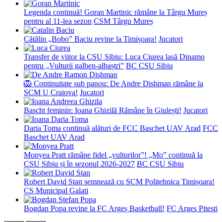
Legenda continuă! Goran Martinic rămâne la Târgu Mureș
pentru al 11-lea sezon
CSM Târgu Mureș
Cătălin „Bobo” Baciu revine la Timișoara!
Jucatori
Transfer de viitor la CSU Sibiu: Luca Ciurea lasă Dinamo
pentru „Vulturii galben-albaștri”
BC CSU Sibiu
🦁 Continuitate sub panou: De Andre Dishman rămâne la
SCM U Craiova!
Jucatori
Bascht feminin: Ioana Ghizilă Rămâne în Giulești!
Jucatori
Daria Toma continuă alături de FCC Baschet UAV Arad
FCC
Baschet UAV Arad
Monyea Pratt rămâne fidel „vulturilor”! „Mo” continuă la
CSU Sibiu și în sezonul 2026-2027
BC CSU Sibiu
Robert David Stan semnează cu SCM Politehnica Timișoara!
CS Municipal Galati
Bogdan Popa revine la FC Argeș Basketball!
FC Arges Pitesti