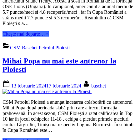
americanul Shane Henry. Acesta a sosit în România de la formația
OSE Lions (Ungaria). În campionat, americanul a adunat medii de
5.7 puncte/meci și 4.8 recuperări/meci , iar în Cupa României a
strâns medii 7.7 puncte și 5.3 recuperări . Reamintim că CSM
Ploiești s-a…
“Shane
Citește mai departe…
»
Henry
se
CSM Baschet Petrolul Ploiesti
desparte
de
Mihai Popa nu mai este antrenor la
Ploiesti”
Ploiesti
Posted
By
13 februarie 2024
17 februarie 2024
baschet
on
CSM Petrolul Ploiești a anunțat încetarea colaborării cu antrenorul
Mihai Popa după perioada slabă prin care a trecut formația
prahoveană. În acest sezon, CSM Ploiești a ratat calificarea în Top
10 iar în jocul echipelor 11-18 , echipa a pierdut primele meciuri
contra Târgu Jiu, Timișoara respectiv Laguna București. În schimb
în Cupa României este…