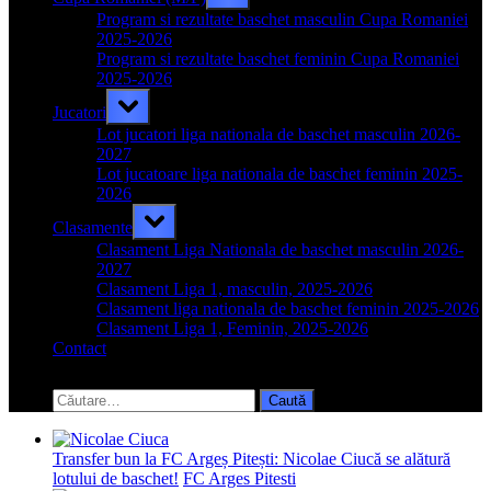
sub-
menu
Program si rezultate baschet masculin Cupa Romaniei
2025-2026
Program si rezultate baschet feminin Cupa Romaniei
2025-2026
Toggle
Jucatori
sub-
menu
Lot jucatori liga nationala de baschet masculin 2026-
2027
Lot jucatoare liga nationala de baschet feminin 2025-
2026
Toggle
Clasamente
sub-
menu
Clasament Liga Nationala de baschet masculin 2026-
2027
Clasament Liga 1, masculin, 2025-2026
Clasament liga nationala de baschet feminin 2025-2026
Clasament Liga 1, Feminin, 2025-2026
Contact
Toggle
search
Caută
form
după:
Transfer bun la FC Argeș Pitești: Nicolae Ciucă se alătură
lotului de baschet!
FC Arges Pitesti