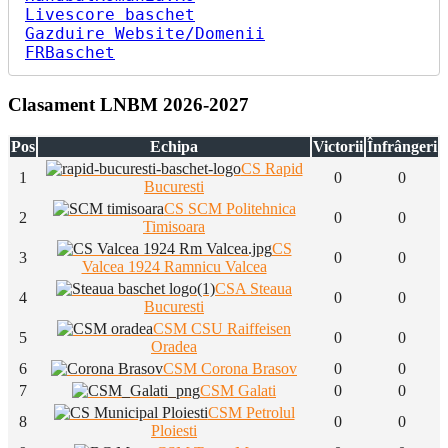
Livescore baschet
Gazduire Website/Domenii
FRBaschet
Clasament LNBM 2026-2027
Pos
Echipa
Victorii
Înfrângeri
CS Rapid
1
0
0
Bucuresti
CS SCM Politehnica
2
0
0
Timisoara
CS
3
0
0
Valcea 1924 Ramnicu Valcea
CSA Steaua
4
0
0
Bucuresti
CSM CSU Raiffeisen
5
0
0
Oradea
6
CSM Corona Brasov
0
0
7
CSM Galati
0
0
CSM Petrolul
8
0
0
Ploiesti