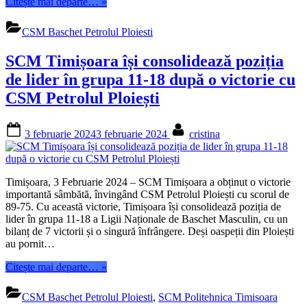
“Mihai
Citește mai departe…
»
Popa
nu
CSM Baschet Petrolul Ploiesti
mai
este
SCM Timișoara își consolidează poziția
antrenor
la
de lider în grupa 11-18 după o victorie cu
Ploiesti”
CSM Petrolul Ploiești
Posted
By
3 februarie 2024
3 februarie 2024
cristina
on
Timișoara, 3 Februarie 2024 – SCM Timișoara a obținut o victorie
importantă sâmbătă, învingând CSM Petrolul Ploiești cu scorul de
89-75. Cu această victorie, Timișoara își consolidează poziția de
lider în grupa 11-18 a Ligii Naționale de Baschet Masculin, cu un
bilanț de 7 victorii și o singură înfrângere. Deși oaspeții din Ploiești
au pornit…
“SCM
Citește mai departe…
»
Timișoara
își
CSM Baschet Petrolul Ploiesti
,
SCM Politehnica Timisoara
consolidează