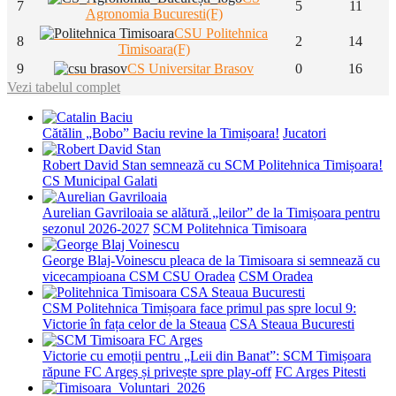
7
5
11
Agronomia Bucuresti(F)
CSU Politehnica
8
2
14
Timisoara(F)
9
CS Universitar Brasov
0
16
Vezi tabelul complet
Cătălin „Bobo” Baciu revine la Timișoara!
Jucatori
Robert David Stan semnează cu SCM Politehnica Timișoara!
CS Municipal Galati
Aurelian Gavriloaia se alătură „leilor” de la Timișoara pentru
sezonul 2026-2027
SCM Politehnica Timisoara
George Blaj-Voinescu pleaca de la Timisoara si semnează cu
vicecampioana CSM CSU Oradea
CSM Oradea
CSM Politehnica Timișoara face primul pas spre locul 9:
Victorie în fața celor de la Steaua
CSA Steaua Bucuresti
Victorie cu emoții pentru „Leii din Banat”: SCM Timișoara
răpune FC Argeș și privește spre play-off
FC Arges Pitesti