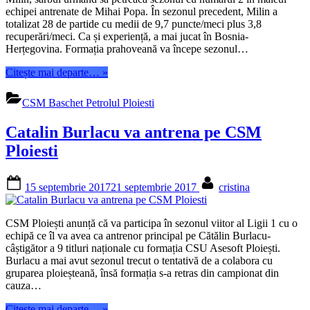
echipei antrenate de Mihai Popa. În sezonul precedent, Milin a
totalizat 28 de partide cu medii de 9,7 puncte/meci plus 3,8
recuperări/meci. Ca și experiență, a mai jucat în Bosnia-
Herțegovina. Formația prahoveană va începe sezonul…
“Matija
Citește mai departe…
»
Milin
continua
CSM Baschet Petrolul Ploiesti
la
Ploiesti”
Catalin Burlacu va antrena pe CSM
Ploiesti
Posted
By
15 septembrie 2017
21 septembrie 2017
cristina
on
CSM Ploiești anunță că va participa în sezonul viitor al Ligii 1 cu o
echipă ce îl va avea ca antrenor principal pe Cătălin Burlacu-
câștigător a 9 titluri naționale cu formația CSU Asesoft Ploiești.
Burlacu a mai avut sezonul trecut o tentativă de a colabora cu
gruparea ploieșteană, însă formația s-a retras din campionat din
cauza…
“Catalin
Citește mai departe…
»