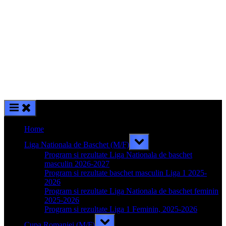
Home
Toggle
Liga Nationala de Baschet (M/F)
sub-
menu
Program si rezultate Liga Nationala de baschet
masculin 2026-2027
Program si rezultate baschet masculin Liga 1 2025-
2026
Program si rezultate Liga Nationala de baschet feminin
2025-2026
Program si rezultate Liga 1 Feminin, 2025-2026
Toggle
Cupa Romaniei (M/F)