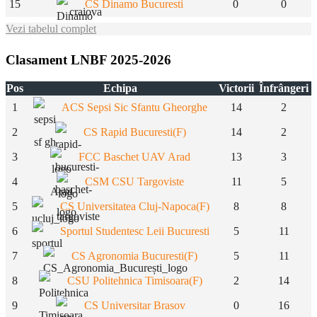
15
CS Dinamo Bucuresti
0
0
Vezi tabelul complet
Clasament LNBF 2025-2026
Pos
Echipa
Victorii
Înfrângeri
1
ACS Sepsi Sic Sfantu Gheorghe
14
2
2
CS Rapid Bucuresti(F)
14
2
3
FCC Baschet UAV Arad
13
3
4
CSM CSU Targoviste
11
5
5
CS Universitatea Cluj-Napoca(F)
8
8
6
Sportul Studentesc Leii Bucuresti
5
11
7
CS Agronomia Bucuresti(F)
5
11
8
CSU Politehnica Timisoara(F)
2
14
9
CS Universitar Brasov
0
16