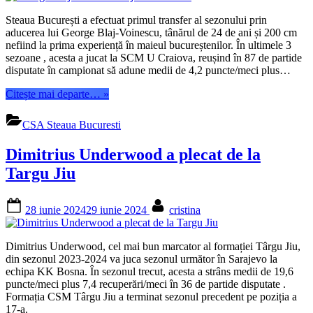
Steaua București a efectuat primul transfer al sezonului prin
aducerea lui George Blaj-Voinescu, tânărul de 24 de ani și 200 cm
nefiind la prima experiență în maieul bucureștenilor. În ultimele 3
sezoane , acesta a jucat la SCM U Craiova, reușind în 87 de partide
disputate în campionat să adune medii de 4,2 puncte/meci plus…
“George
Citește mai departe…
»
Blaj-
Voinescu
CSA Steaua Bucuresti
va
juca
Dimitrius Underwood a plecat de la
la
Steaua”
Targu Jiu
Posted
By
28 iunie 2024
29 iunie 2024
cristina
on
Dimitrius Underwood, cel mai bun marcator al formației Târgu Jiu,
din sezonul 2023-2024 va juca sezonul următor în Sarajevo la
echipa KK Bosna. În sezonul trecut, acesta a strâns medii de 19,6
puncte/meci plus 7,4 recuperări/meci în 36 de partide disputate .
Formația CSM Târgu Jiu a terminat sezonul precedent pe poziția a
17-a.