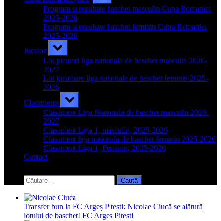
sub-
menu
Program si rezultate baschet masculin Cupa Romaniei
2025-2026
Program si rezultate baschet feminin Cupa Romaniei
2025-2026
Toggle
Jucatori
sub-
menu
Lot jucatori liga nationala de baschet masculin 2026-
2027
Lot jucatoare liga nationala de baschet feminin 2025-
2026
Toggle
Clasamente
sub-
menu
Clasament Liga Nationala de baschet masculin 2026-
2027
Clasament Liga 1, masculin, 2025-2026
Clasament liga nationala de baschet feminin 2025-2026
Clasament Liga 1, Feminin, 2025-2026
Contact
Toggle
search
Caută
form
după:
Transfer bun la FC Argeș Pitești: Nicolae Ciucă se alătură
lotului de baschet!
FC Arges Pitesti