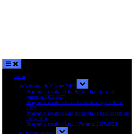
Home
Toggle
Liga Nationala de Baschet (M/F)
sub-
menu
Program si rezultate Liga Nationala de baschet
masculin 2026-2027
Program si rezultate baschet masculin Liga 1 2025-
2026
Program si rezultate Liga Nationala de baschet feminin
2025-2026
Program si rezultate Liga 1 Feminin, 2025-2026
Toggle
Cupa Romaniei (M/F)