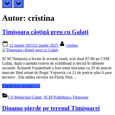
prev
next
Autor:
cristina
Timișoara câștigă greu cu Galați
Posted
By
22 martie 2025
22 martie 2025
cristina
on
SCM Timișoara a învins în această seară, scor final 87-86 pe CSM
Galați, după o partidă extrem de echilibrată și decisă în ultimele
secunde. Kenneth Funderburk a fost omul meciului cu 29 de puncte
marcate fiind urmat de Bogic Vujosevic cu 21 de puncte plus 4 pase
decisive . Din tabăra elevilor lui Florin Nini…
“Timișoara
Citește mai departe…
»
câștigă
greu
CS Municipal Galati
,
SCM Politehnica Timisoara
cu
Galați”
Dinamo pierde pe terenul Timișoarei