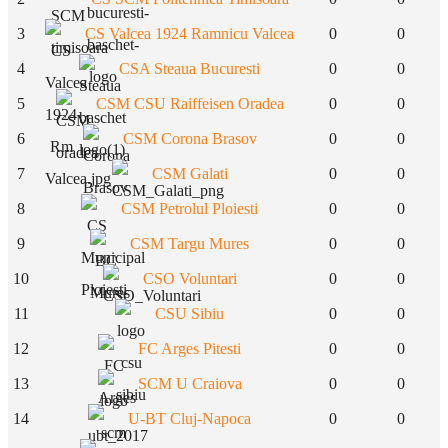
3
CS Valcea 1924 Ramnicu Valcea
0
0
4
CSA Steaua Bucuresti
0
0
5
CSM CSU Raiffeisen Oradea
0
0
6
CSM Corona Brasov
0
0
7
CSM Galati
0
0
8
CSM Petrolul Ploiesti
0
0
9
CSM Targu Mures
0
0
10
CSO Voluntari
0
0
11
CSU Sibiu
0
0
12
FC Arges Pitesti
0
0
13
SCM U Craiova
0
0
14
U-BT Cluj-Napoca
0
0