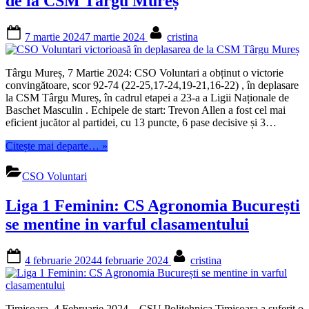
de la CSM Târgu Mureș
Posted
By
7 martie 2024
7 martie 2024
cristina
on
Târgu Mureș, 7 Martie 2024: CSO Voluntari a obținut o victorie
convingătoare, scor 92-74 (22-25,17-24,19-21,16-22) , în deplasare
la CSM Târgu Mureș, în cadrul etapei a 23-a a Ligii Naționale de
Baschet Masculin . Echipele de start: Trevon Allen a fost cel mai
eficient jucător al partidei, cu 13 puncte, 6 pase decisive și 3…
“CSO
Citește mai departe…
»
Voluntari
victorioasă
CSO Voluntari
în
deplasarea
Liga 1 Feminin: CS Agronomia București
de
la
se mentine in varful clasamentului
CSM
Târgu
Posted
By
Mureș”
4 februarie 2024
4 februarie 2024
cristina
on
Timișoara, 4 Februarie 2024 – CSU Politehnica Timișoara a suferit o