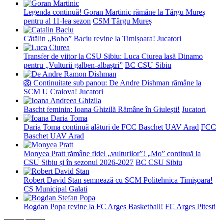
Legenda continuă! Goran Martinic rămâne la Târgu Mureș
pentru al 11-lea sezon
CSM Târgu Mureș
Cătălin „Bobo” Baciu revine la Timișoara!
Jucatori
Transfer de viitor la CSU Sibiu: Luca Ciurea lasă Dinamo
pentru „Vulturii galben-albaștri”
BC CSU Sibiu
🦁 Continuitate sub panou: De Andre Dishman rămâne la
SCM U Craiova!
Jucatori
Bascht feminin: Ioana Ghizilă Rămâne în Giulești!
Jucatori
Daria Toma continuă alături de FCC Baschet UAV Arad
FCC
Baschet UAV Arad
Monyea Pratt rămâne fidel „vulturilor”! „Mo” continuă la
CSU Sibiu și în sezonul 2026-2027
BC CSU Sibiu
Robert David Stan semnează cu SCM Politehnica Timișoara!
CS Municipal Galati
Bogdan Popa revine la FC Argeș Basketball!
FC Arges Pitesti