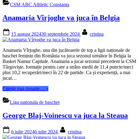
după
CSM ABC Athletic Constanta
2
reprize
Anamaria Vîrjoghe va juca în Belgia
de
prelungiri
contra
Posted
By
15 august 2024
30 septembrie 2024
cristina
Constanța”
on
Anamaria Vîrjoghe, una din jucătoarele de top a ligii naționale de
baschet feminin din România va juca sezonul următor în Belgia la
Basket Namur Capitale. Anamaria a jucat sezonul precedent la CSM
Târgoviște, formație pentru care a strâns medii de 11,4 puncte/meci
plus 10,2 recuperări/meci în 22 de partide. Ca și experiență, a mai
jucat…
“Anamaria
Citește mai departe…
»
Vîrjoghe
va
Liga nationala de baschet
juca
în
George Blaj-Voinescu va juca la Steaua
Belgia”
Posted
By
6 iulie 2024
6 iulie 2024
cristina
on