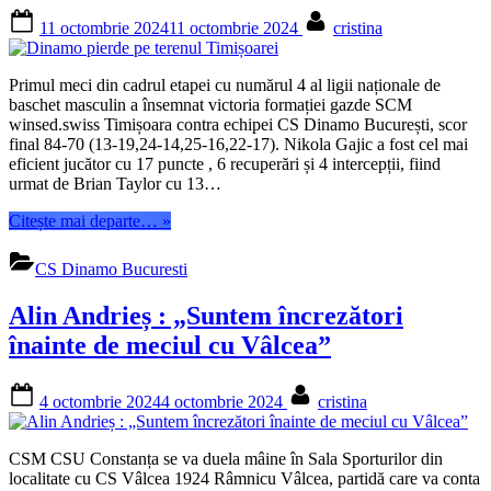
Posted
By
11 octombrie 2024
11 octombrie 2024
cristina
on
Primul meci din cadrul etapei cu numărul 4 al ligii naționale de
baschet masculin a însemnat victoria formației gazde SCM
winsed.swiss Timișoara contra echipei CS Dinamo București, scor
final 84-70 (13-19,24-14,25-16,22-17). Nikola Gajic a fost cel mai
eficient jucător cu 17 puncte , 6 recuperări și 4 intercepții, fiind
urmat de Brian Taylor cu 13…
“Dinamo
Citește mai departe…
»
pierde
pe
CS Dinamo Bucuresti
terenul
Timișoarei”
Alin Andrieș : „Suntem încrezători
înainte de meciul cu Vâlcea”
Posted
By
4 octombrie 2024
4 octombrie 2024
cristina
on
CSM CSU Constanța se va duela mâine în Sala Sporturilor din
localitate cu CS Vâlcea 1924 Râmnicu Vâlcea, partidă care va conta