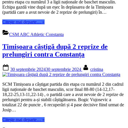
pentru etapa cu numărul 3 a ligii naționale de baschet masculin.
Echipa gazdă vine după un eșec în deplasarea de la Timișoara
(partidă care a avut nevoie de 2 reprize de prelungiri) în…
“Alin
Citește mai departe…
»
Andrieș
:
CSM ABC Athletic Constanta
„Suntem
încrezători
Timișoara câștigă după 2 reprize de
înainte
de
prelungiri contra Constanța
meciul
cu
Posted
By
Vâlcea””
30 septembrie 2024
30 septembrie 2024
cristina
on
SCM Timișoara a câștigat partida din etapa cu numărul 2 din cadrul
ligii naționale de baschet masculin, scor final 88-80 (14-12,17-
18,22-25,13-11,22-14) , o partidă care a avut nevoie de 2 reprize de
prelungiri pentru a-și stabili câștigătoarea. Bogic Vujosevic a
totalizat 22 de puncte , 6 recuperări și 4 pase decisive fiind urmat de
Josip…
“Timișoara
Citește mai departe…
»
câștigă