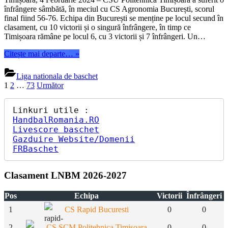
înfrângere sâmbătă, în meciul cu CS Agronomia București, scorul
final fiind 56-76. Echipa din București se menține pe locul secund în
clasament, cu 10 victorii și o singură înfrângere, în timp ce
Timișoara rămâne pe locul 6, cu 3 victorii și 7 înfrângeri. Un…
“Liga
Citește mai departe…
»
1
Feminin:
Liga nationala de baschet
CS
Paginație
1
2
…
73
Următor
Agronomia
articole
București
se
mentine
HandbalRomania.RO
in
Livescore baschet
varful
Gazduire Website/Domenii
clasamentului”
FRBaschet
Clasament LNBM 2026-2027
Pos
Echipa
Victorii
Înfrângeri
1
CS Rapid Bucuresti
0
0
2
CS SCM Politehnica Timisoara
0
0