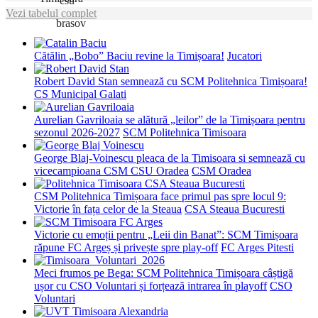
Vezi tabelul complet
Cătălin „Bobo” Baciu revine la Timișoara!
Jucatori
Robert David Stan semnează cu SCM Politehnica Timișoara!
CS Municipal Galati
Aurelian Gavriloaia se alătură „leilor” de la Timișoara pentru
sezonul 2026-2027
SCM Politehnica Timisoara
George Blaj-Voinescu pleaca de la Timisoara si semnează cu
vicecampioana CSM CSU Oradea
CSM Oradea
CSM Politehnica Timișoara face primul pas spre locul 9:
Victorie în fața celor de la Steaua
CSA Steaua Bucuresti
Victorie cu emoții pentru „Leii din Banat”: SCM Timișoara
răpune FC Argeș și privește spre play-off
FC Arges Pitesti
Meci frumos pe Bega: SCM Politehnica Timișoara câștigă
ușor cu CSO Voluntari și forțează intrarea în playoff
CSO
Voluntari