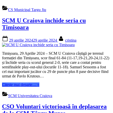
CS Municipal Targu Jiu
SCM U Craiova inchide seria cu
Timisoara
Posted
By
29 aprilie 2024
29 aprilie 2024
cristina
on
Timișoara, 29 Aprilie 2024 – SCM U Craiova câștigă pe terenul
formației din Timișoara, scor final 61-84 (11-17,19-21,20-24,11-22)
și închide seria cu scorul general 2-0, serie care a contat pentru
semifinalele play-out-ului (locurile 11-18). Samuel Sessoms a fost
cel mai important jucător cu 29 de puncte plus 8 pase decisive fiind
urmat de Pavlo Krutous…
“SCM
Citește mai departe…
»
U
Craiova
SCM Universitatea Craiova
inchide
seria
CSO Voluntari victorioasă în deplasarea
cu
Timisoara”