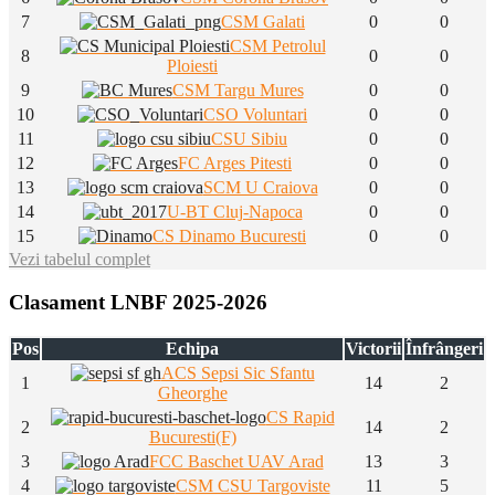
7
CSM Galati
0
0
CSM Petrolul
8
0
0
Ploiesti
9
CSM Targu Mures
0
0
10
CSO Voluntari
0
0
11
CSU Sibiu
0
0
12
FC Arges Pitesti
0
0
13
SCM U Craiova
0
0
14
U-BT Cluj-Napoca
0
0
15
CS Dinamo Bucuresti
0
0
Vezi tabelul complet
Clasament LNBF 2025-2026
Pos
Echipa
Victorii
Înfrângeri
ACS Sepsi Sic Sfantu
1
14
2
Gheorghe
CS Rapid
2
14
2
Bucuresti(F)
3
FCC Baschet UAV Arad
13
3
4
CSM CSU Targoviste
11
5