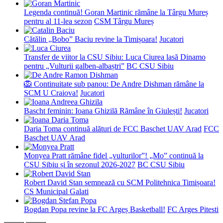
Legenda continuă! Goran Martinic rămâne la Târgu Mureș
pentru al 11-lea sezon
CSM Târgu Mureș
Cătălin „Bobo” Baciu revine la Timișoara!
Jucatori
Transfer de viitor la CSU Sibiu: Luca Ciurea lasă Dinamo
pentru „Vulturii galben-albaștri”
BC CSU Sibiu
🦁 Continuitate sub panou: De Andre Dishman rămâne la
SCM U Craiova!
Jucatori
Bascht feminin: Ioana Ghizilă Rămâne în Giulești!
Jucatori
Daria Toma continuă alături de FCC Baschet UAV Arad
FCC
Baschet UAV Arad
Monyea Pratt rămâne fidel „vulturilor”! „Mo” continuă la
CSU Sibiu și în sezonul 2026-2027
BC CSU Sibiu
Robert David Stan semnează cu SCM Politehnica Timișoara!
CS Municipal Galati
Bogdan Popa revine la FC Argeș Basketball!
FC Arges Pitesti