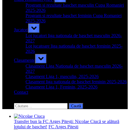
sub-
menu
Program si rezultate baschet masculin Cupa Romaniei
2025-2026
Program si rezultate baschet feminin Cupa Romaniei
2025-2026
Toggle
Jucatori
sub-
menu
Lot jucatori liga nationala de baschet masculin 2026-
2027
Lot jucatoare liga nationala de baschet feminin 2025-
2026
Toggle
Clasamente
sub-
menu
Clasament Liga Nationala de baschet masculin 2026-
2027
Clasament Liga 1, masculin, 2025-2026
Clasament liga nationala de baschet feminin 2025-2026
Clasament Liga 1, Feminin, 2025-2026
Contact
Toggle
search
Caută
form
după:
Transfer bun la FC Argeș Pitești: Nicolae Ciucă se alătură
lotului de baschet!
FC Arges Pitesti