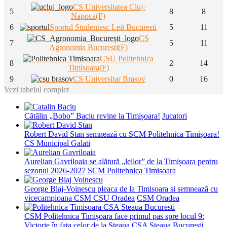
CS Universitatea Cluj-
5
8
8
Napoca(F)
6
Sportul Studentesc Leii Bucuresti
5
11
CS
7
5
11
Agronomia Bucuresti(F)
CSU Politehnica
8
2
14
Timisoara(F)
9
CS Universitar Brasov
0
16
Vezi tabelul complet
Cătălin „Bobo” Baciu revine la Timișoara!
Jucatori
Robert David Stan semnează cu SCM Politehnica Timișoara!
CS Municipal Galati
Aurelian Gavriloaia se alătură „leilor” de la Timișoara pentru
sezonul 2026-2027
SCM Politehnica Timisoara
George Blaj-Voinescu pleaca de la Timisoara si semnează cu
vicecampioana CSM CSU Oradea
CSM Oradea
CSM Politehnica Timișoara face primul pas spre locul 9:
Victorie în fața celor de la Steaua
CSA Steaua Bucuresti