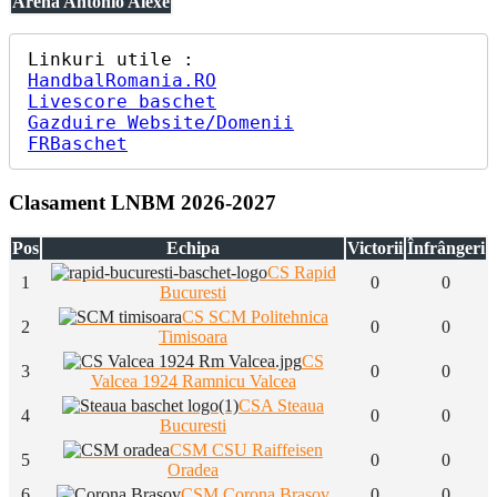
Arena Antonio Alexe
HandbalRomania.RO
Livescore baschet
Gazduire Website/Domenii
FRBaschet
Clasament LNBM 2026-2027
Pos
Echipa
Victorii
Înfrângeri
CS Rapid
1
0
0
Bucuresti
CS SCM Politehnica
2
0
0
Timisoara
CS
3
0
0
Valcea 1924 Ramnicu Valcea
CSA Steaua
4
0
0
Bucuresti
CSM CSU Raiffeisen
5
0
0
Oradea
6
CSM Corona Brasov
0
0