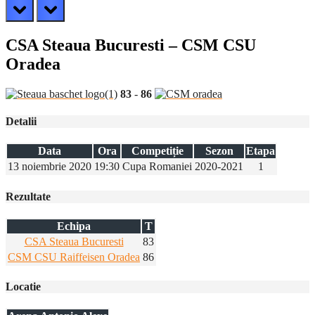
prev
next
CSA Steaua Bucuresti – CSM CSU
Oradea
83
-
86
Detalii
Data
Ora
Competiție
Sezon
Etapa
13 noiembrie 2020
19:30
Cupa Romaniei
2020-2021
1
Rezultate
Echipa
T
CSA Steaua Bucuresti
83
CSM CSU Raiffeisen Oradea
86
Locatie