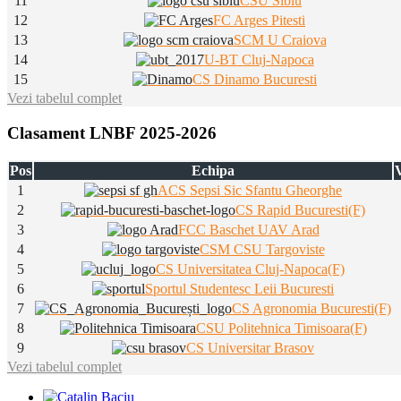
11
CSU Sibiu
12
FC Arges Pitesti
13
SCM U Craiova
14
U-BT Cluj-Napoca
15
CS Dinamo Bucuresti
Vezi tabelul complet
Clasament LNBF 2025-2026
Pos
Echipa
V
1
ACS Sepsi Sic Sfantu Gheorghe
2
CS Rapid Bucuresti(F)
3
FCC Baschet UAV Arad
4
CSM CSU Targoviste
5
CS Universitatea Cluj-Napoca(F)
6
Sportul Studentesc Leii Bucuresti
7
CS Agronomia Bucuresti(F)
8
CSU Politehnica Timisoara(F)
9
CS Universitar Brasov
Vezi tabelul complet