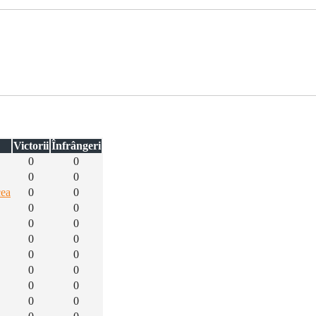
Victorii
Înfrângeri
0
0
0
0
cea
0
0
0
0
0
0
0
0
0
0
0
0
0
0
0
0