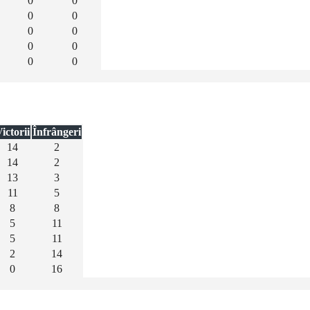
0
0
0
0
0
0
0
0
0
0
ictorii
Înfrângeri
14
2
14
2
13
3
11
5
8
8
5
11
5
11
2
14
0
16