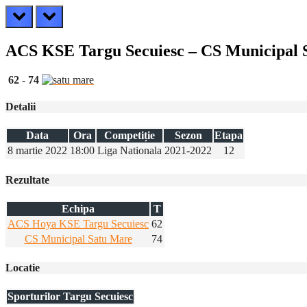
prev
next
ACS KSE Targu Secuiesc – CS Municipal 
62
-
74
Detalii
Data
Ora
Competiție
Sezon
Etapa
8 martie 2022
18:00
Liga Nationala
2021-2022
12
Rezultate
Echipa
T
ACS Hoya KSE Targu Secuiesc
62
CS Municipal Satu Mare
74
Locatie
Sporturilor Targu Secuiesc