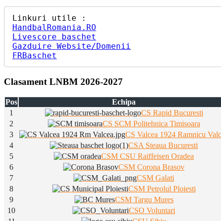
HandbalRomania.RO
Livescore baschet
Gazduire Website/Domenii
FRBaschet
Clasament LNBM 2026-2027
Pos
Echipa
1
CS Rapid Bucuresti
2
CS SCM Politehnica Timisoara
3
CS Valcea 1924 Ramnicu Val
4
CSA Steaua Bucuresti
5
CSM CSU Raiffeisen Oradea
6
CSM Corona Brasov
7
CSM Galati
8
CSM Petrolul Ploiesti
9
CSM Targu Mures
10
CSO Voluntari