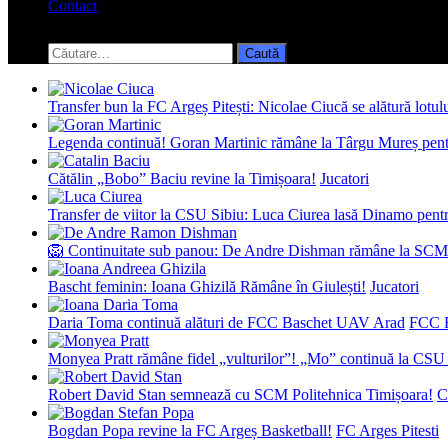
Contact
Toggle
search
Caută
form
după:
Transfer bun la FC Argeș Pitești: Nicolae Ciucă se alătură lotul
Legenda continuă! Goran Martinic rămâne la Târgu Mureș pentr
Cătălin „Bobo” Baciu revine la Timișoara!
Jucatori
Transfer de viitor la CSU Sibiu: Luca Ciurea lasă Dinamo pentru
🦁 Continuitate sub panou: De Andre Dishman rămâne la SCM
Bascht feminin: Ioana Ghizilă Rămâne în Giulești!
Jucatori
Daria Toma continuă alături de FCC Baschet UAV Arad
FCC 
Monyea Pratt rămâne fidel „vulturilor”! „Mo” continuă la CSU 
Robert David Stan semnează cu SCM Politehnica Timișoara!
C
Bogdan Popa revine la FC Argeș Basketball!
FC Arges Pitesti