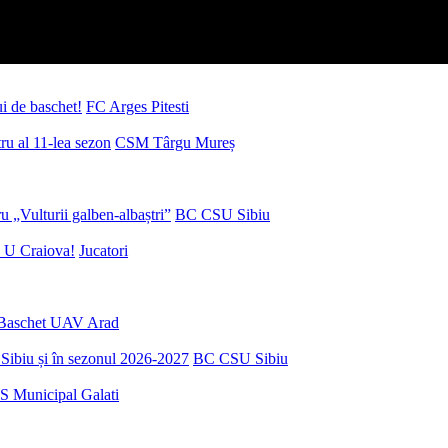
ui de baschet!
FC Arges Pitesti
u al 11-lea sezon
CSM Târgu Mureș
 „Vulturii galben-albaștri”
BC CSU Sibiu
 U Craiova!
Jucatori
Baschet UAV Arad
Sibiu și în sezonul 2026-2027
BC CSU Sibiu
S Municipal Galati