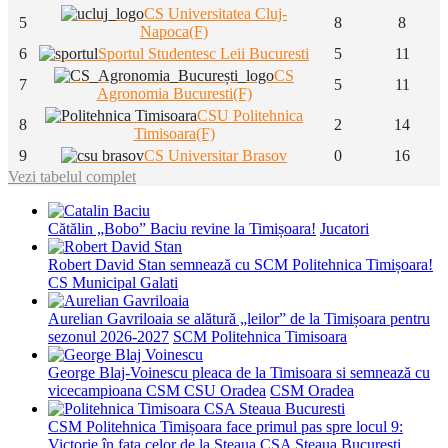
CS Universitatea Cluj-
5
8
8
Napoca(F)
6
Sportul Studentesc Leii Bucuresti
5
11
CS
7
5
11
Agronomia Bucuresti(F)
CSU Politehnica
8
2
14
Timisoara(F)
9
CS Universitar Brasov
0
16
Vezi tabelul complet
Cătălin „Bobo” Baciu revine la Timișoara!
Jucatori
Robert David Stan semnează cu SCM Politehnica Timișoara!
CS Municipal Galati
Aurelian Gavriloaia se alătură „leilor” de la Timișoara pentru
sezonul 2026-2027
SCM Politehnica Timisoara
George Blaj-Voinescu pleaca de la Timisoara si semnează cu
vicecampioana CSM CSU Oradea
CSM Oradea
CSM Politehnica Timișoara face primul pas spre locul 9:
Victorie în fața celor de la Steaua
CSA Steaua Bucuresti