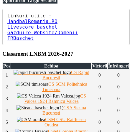
Sporturilor Targu Secuiesc
HandbalRomania.RO
Livescore baschet
Gazduire Website/Domenii
FRBaschet
Clasament LNBM 2026-2027
Pos
Echipa
Victorii
Înfrângeri
CS Rapid
1
0
0
Bucuresti
CS SCM Politehnica
2
0
0
Timisoara
CS
3
0
0
Valcea 1924 Ramnicu Valcea
CSA Steaua
4
0
0
Bucuresti
CSM CSU Raiffeisen
5
0
0
Oradea
6
CSM Corona Brasov
0
0