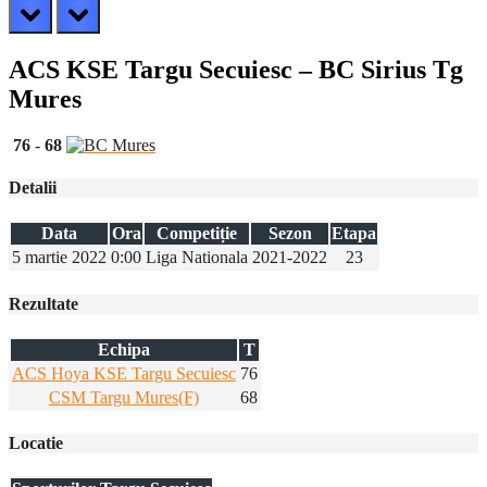
prev
next
ACS KSE Targu Secuiesc – BC Sirius Tg
Mures
76
-
68
Detalii
Data
Ora
Competiție
Sezon
Etapa
5 martie 2022
0:00
Liga Nationala
2021-2022
23
Rezultate
Echipa
T
ACS Hoya KSE Targu Secuiesc
76
CSM Targu Mures(F)
68
Locatie