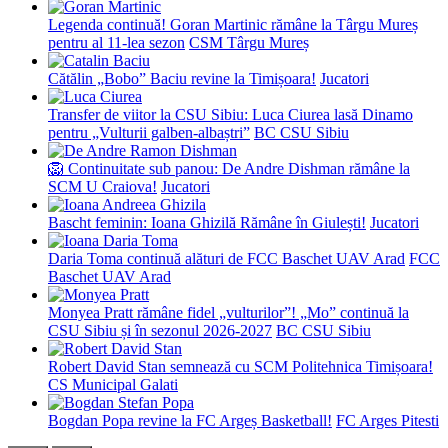
Legenda continuă! Goran Martinic rămâne la Târgu Mureș
pentru al 11-lea sezon
CSM Târgu Mureș
Cătălin „Bobo” Baciu revine la Timișoara!
Jucatori
Transfer de viitor la CSU Sibiu: Luca Ciurea lasă Dinamo
pentru „Vulturii galben-albaștri”
BC CSU Sibiu
🦁 Continuitate sub panou: De Andre Dishman rămâne la
SCM U Craiova!
Jucatori
Bascht feminin: Ioana Ghizilă Rămâne în Giulești!
Jucatori
Daria Toma continuă alături de FCC Baschet UAV Arad
FCC
Baschet UAV Arad
Monyea Pratt rămâne fidel „vulturilor”! „Mo” continuă la
CSU Sibiu și în sezonul 2026-2027
BC CSU Sibiu
Robert David Stan semnează cu SCM Politehnica Timișoara!
CS Municipal Galati
Bogdan Popa revine la FC Argeș Basketball!
FC Arges Pitesti