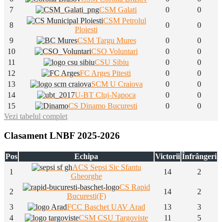
7
CSM Galati
0
0
CSM Petrolul
8
0
0
Ploiesti
9
CSM Targu Mures
0
0
10
CSO Voluntari
0
0
11
CSU Sibiu
0
0
12
FC Arges Pitesti
0
0
13
SCM U Craiova
0
0
14
U-BT Cluj-Napoca
0
0
15
CS Dinamo Bucuresti
0
0
Vezi tabelul complet
Clasament LNBF 2025-2026
Pos
Echipa
Victorii
Înfrângeri
ACS Sepsi Sic Sfantu
1
14
2
Gheorghe
CS Rapid
2
14
2
Bucuresti(F)
3
FCC Baschet UAV Arad
13
3
4
CSM CSU Targoviste
11
5