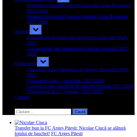
sub-
menu
Program si rezultate baschet masculin Cupa Romaniei
2025-2026
Program si rezultate baschet feminin Cupa Romaniei
2025-2026
Toggle
Jucatori
sub-
menu
Lot jucatori liga nationala de baschet masculin 2026-
2027
Lot jucatoare liga nationala de baschet feminin 2025-
2026
Toggle
Clasamente
sub-
menu
Clasament Liga Nationala de baschet masculin 2026-
2027
Clasament Liga 1, masculin, 2025-2026
Clasament liga nationala de baschet feminin 2025-2026
Clasament Liga 1, Feminin, 2025-2026
Contact
Toggle
search
Caută
form
după:
Transfer bun la FC Argeș Pitești: Nicolae Ciucă se alătură
lotului de baschet!
FC Arges Pitesti