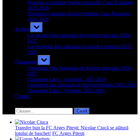
menu
Program si rezultate baschet masculin Cupa Romaniei
2025-2026
Program si rezultate baschet feminin Cupa Romaniei
2025-2026
Toggle
Jucatori
sub-
menu
Lot jucatori liga nationala de baschet masculin 2026-
2027
Lot jucatoare liga nationala de baschet feminin 2025-
2026
Toggle
Clasamente
sub-
menu
Clasament Liga Nationala de baschet masculin 2026-
2027
Clasament Liga 1, masculin, 2025-2026
Clasament liga nationala de baschet feminin 2025-2026
Clasament Liga 1, Feminin, 2025-2026
Contact
Toggle
search
Caută
form
după:
Transfer bun la FC Argeș Pitești: Nicolae Ciucă se alătură
lotului de baschet!
FC Arges Pitesti