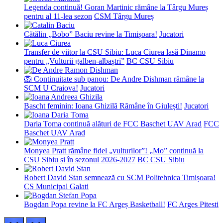
Legenda continuă! Goran Martinic rămâne la Târgu Mureș
pentru al 11-lea sezon
CSM Târgu Mureș
Cătălin „Bobo” Baciu revine la Timișoara!
Jucatori
Transfer de viitor la CSU Sibiu: Luca Ciurea lasă Dinamo
pentru „Vulturii galben-albaștri”
BC CSU Sibiu
🦁 Continuitate sub panou: De Andre Dishman rămâne la
SCM U Craiova!
Jucatori
Bascht feminin: Ioana Ghizilă Rămâne în Giulești!
Jucatori
Daria Toma continuă alături de FCC Baschet UAV Arad
FCC
Baschet UAV Arad
Monyea Pratt rămâne fidel „vulturilor”! „Mo” continuă la
CSU Sibiu și în sezonul 2026-2027
BC CSU Sibiu
Robert David Stan semnează cu SCM Politehnica Timișoara!
CS Municipal Galati
Bogdan Popa revine la FC Argeș Basketball!
FC Arges Pitesti
prev
next