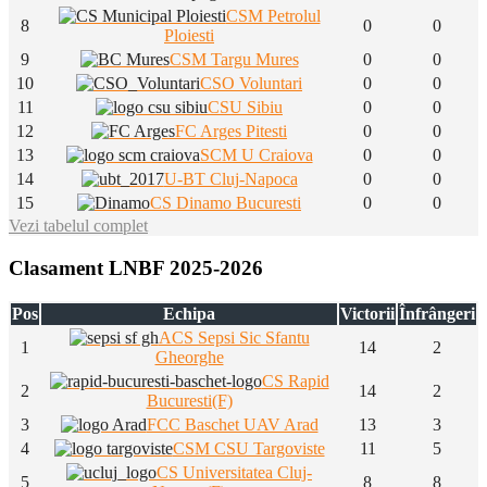
CSM Petrolul
8
0
0
Ploiesti
9
CSM Targu Mures
0
0
10
CSO Voluntari
0
0
11
CSU Sibiu
0
0
12
FC Arges Pitesti
0
0
13
SCM U Craiova
0
0
14
U-BT Cluj-Napoca
0
0
15
CS Dinamo Bucuresti
0
0
Vezi tabelul complet
Clasament LNBF 2025-2026
Pos
Echipa
Victorii
Înfrângeri
ACS Sepsi Sic Sfantu
1
14
2
Gheorghe
CS Rapid
2
14
2
Bucuresti(F)
3
FCC Baschet UAV Arad
13
3
4
CSM CSU Targoviste
11
5
CS Universitatea Cluj-
5
8
8