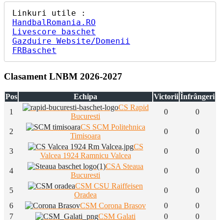
HandbalRomania.RO
Livescore baschet
Gazduire Website/Domenii
FRBaschet
Clasament LNBM 2026-2027
Pos
Echipa
Victorii
Înfrângeri
CS Rapid
1
0
0
Bucuresti
CS SCM Politehnica
2
0
0
Timisoara
CS
3
0
0
Valcea 1924 Ramnicu Valcea
CSA Steaua
4
0
0
Bucuresti
CSM CSU Raiffeisen
5
0
0
Oradea
6
CSM Corona Brasov
0
0
7
CSM Galati
0
0