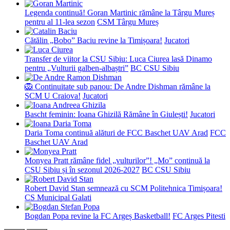
Legenda continuă! Goran Martinic rămâne la Târgu Mureș
pentru al 11-lea sezon
CSM Târgu Mureș
Cătălin „Bobo” Baciu revine la Timișoara!
Jucatori
Transfer de viitor la CSU Sibiu: Luca Ciurea lasă Dinamo
pentru „Vulturii galben-albaștri”
BC CSU Sibiu
🦁 Continuitate sub panou: De Andre Dishman rămâne la
SCM U Craiova!
Jucatori
Bascht feminin: Ioana Ghizilă Rămâne în Giulești!
Jucatori
Daria Toma continuă alături de FCC Baschet UAV Arad
FCC
Baschet UAV Arad
Monyea Pratt rămâne fidel „vulturilor”! „Mo” continuă la
CSU Sibiu și în sezonul 2026-2027
BC CSU Sibiu
Robert David Stan semnează cu SCM Politehnica Timișoara!
CS Municipal Galati
Bogdan Popa revine la FC Argeș Basketball!
FC Arges Pitesti