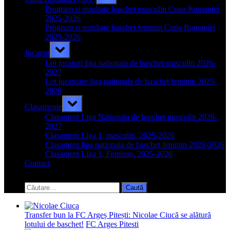
sub-
menu
Program si rezultate baschet masculin Cupa Romaniei
2025-2026
Program si rezultate baschet feminin Cupa Romaniei
2025-2026
Toggle
Jucatori
sub-
menu
Lot jucatori liga nationala de baschet masculin 2026-
2027
Lot jucatoare liga nationala de baschet feminin 2025-
2026
Toggle
Clasamente
sub-
menu
Clasament Liga Nationala de baschet masculin 2026-
2027
Clasament Liga 1, masculin, 2025-2026
Clasament liga nationala de baschet feminin 2025-2026
Clasament Liga 1, Feminin, 2025-2026
Contact
Toggle
search
Caută
form
după:
Transfer bun la FC Argeș Pitești: Nicolae Ciucă se alătură
lotului de baschet!
FC Arges Pitesti