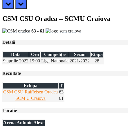
prev
next
CSM CSU Oradea – SCMU Craiova
63
-
61
Detalii
Data
Ora
Competiție
Sezon
Etapa
9 aprilie 2022
19:00
Liga Nationala
2021-2022
28
Rezultate
Echipa
T
CSM CSU Raiffeisen Oradea
63
SCM U Craiova
61
Locatie
Arena Antonio Alexe