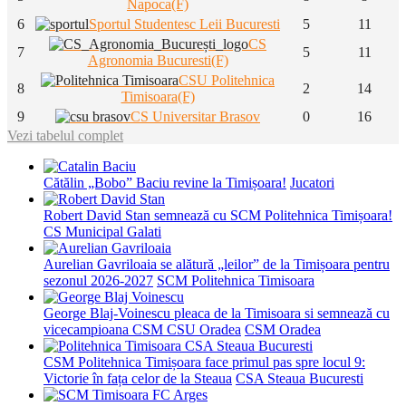
Napoca(F)
6
Sportul Studentesc Leii Bucuresti
5
11
CS
7
5
11
Agronomia Bucuresti(F)
CSU Politehnica
8
2
14
Timisoara(F)
9
CS Universitar Brasov
0
16
Vezi tabelul complet
Cătălin „Bobo” Baciu revine la Timișoara!
Jucatori
Robert David Stan semnează cu SCM Politehnica Timișoara!
CS Municipal Galati
Aurelian Gavriloaia se alătură „leilor” de la Timișoara pentru
sezonul 2026-2027
SCM Politehnica Timisoara
George Blaj-Voinescu pleaca de la Timisoara si semnează cu
vicecampioana CSM CSU Oradea
CSM Oradea
CSM Politehnica Timișoara face primul pas spre locul 9:
Victorie în fața celor de la Steaua
CSA Steaua Bucuresti