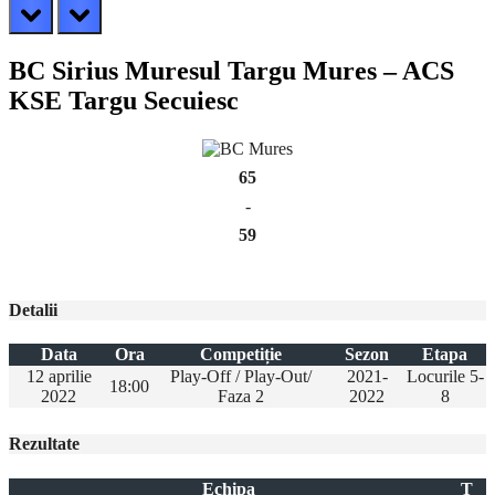
prev
next
BC Sirius Muresul Targu Mures – ACS
KSE Targu Secuiesc
65
-
59
Detalii
Data
Ora
Competiție
Sezon
Etapa
12 aprilie
Play-Off / Play-Out/
2021-
Locurile 5-
18:00
2022
Faza 2
2022
8
Rezultate
Echipa
T