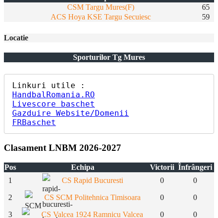
CSM Targu Mures(F)
65
ACS Hoya KSE Targu Secuiesc
59
Locatie
Sporturilor Tg Mures
HandbalRomania.RO
Livescore baschet
Gazduire Website/Domenii
FRBaschet
Clasament LNBM 2026-2027
Pos
Echipa
Victorii
Înfrângeri
1
CS Rapid Bucuresti
0
0
2
CS SCM Politehnica Timisoara
0
0
3
CS Valcea 1924 Ramnicu Valcea
0
0