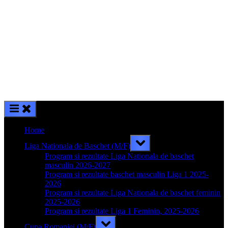
Home
Toggle
Liga Nationala de Baschet (M/F)
sub-
menu
Program si rezultate Liga Nationala de baschet
masculin 2026-2027
Program si rezultate baschet masculin Liga 1 2025-
2026
Program si rezultate Liga Nationala de baschet feminin
2025-2026
Program si rezultate Liga 1 Feminin, 2025-2026
Toggle
Cupa Romaniei (M/F)