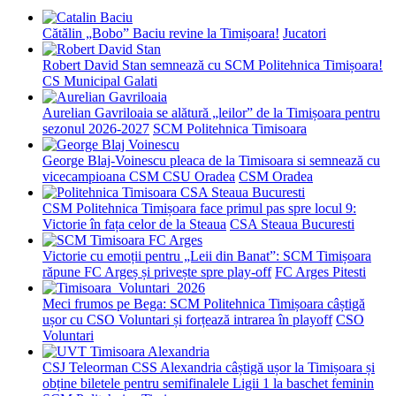
Cătălin „Bobo” Baciu revine la Timișoara!
Jucatori
Robert David Stan semnează cu SCM Politehnica Timișoara!
CS Municipal Galati
Aurelian Gavriloaia se alătură „leilor” de la Timișoara pentru
sezonul 2026-2027
SCM Politehnica Timisoara
George Blaj-Voinescu pleaca de la Timisoara si semnează cu
vicecampioana CSM CSU Oradea
CSM Oradea
CSM Politehnica Timișoara face primul pas spre locul 9:
Victorie în fața celor de la Steaua
CSA Steaua Bucuresti
Victorie cu emoții pentru „Leii din Banat”: SCM Timișoara
răpune FC Argeș și privește spre play-off
FC Arges Pitesti
Meci frumos pe Bega: SCM Politehnica Timișoara câștigă
ușor cu CSO Voluntari și forțează intrarea în playoff
CSO
Voluntari
CSJ Teleorman CSS Alexandria câștigă ușor la Timișoara și
obține biletele pentru semifinalele Ligii 1 la baschet feminin