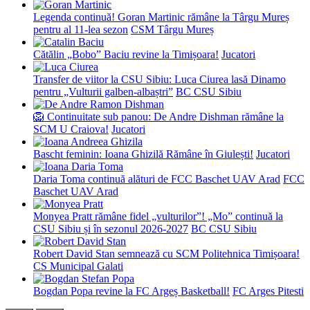
Legenda continuă! Goran Martinic rămâne la Târgu Mureș
pentru al 11-lea sezon
CSM Târgu Mureș
Cătălin „Bobo” Baciu revine la Timișoara!
Jucatori
Transfer de viitor la CSU Sibiu: Luca Ciurea lasă Dinamo
pentru „Vulturii galben-albaștri”
BC CSU Sibiu
🦁 Continuitate sub panou: De Andre Dishman rămâne la
SCM U Craiova!
Jucatori
Bascht feminin: Ioana Ghizilă Rămâne în Giulești!
Jucatori
Daria Toma continuă alături de FCC Baschet UAV Arad
FCC
Baschet UAV Arad
Monyea Pratt rămâne fidel „vulturilor”! „Mo” continuă la
CSU Sibiu și în sezonul 2026-2027
BC CSU Sibiu
Robert David Stan semnează cu SCM Politehnica Timișoara!
CS Municipal Galati
Bogdan Popa revine la FC Argeș Basketball!
FC Arges Pitesti