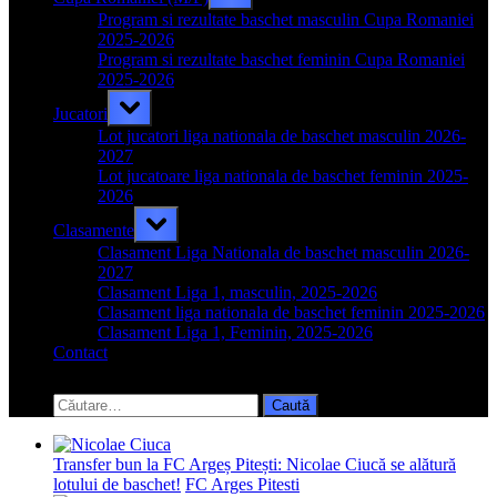
sub-
menu
Program si rezultate baschet masculin Cupa Romaniei
2025-2026
Program si rezultate baschet feminin Cupa Romaniei
2025-2026
Toggle
Jucatori
sub-
menu
Lot jucatori liga nationala de baschet masculin 2026-
2027
Lot jucatoare liga nationala de baschet feminin 2025-
2026
Toggle
Clasamente
sub-
menu
Clasament Liga Nationala de baschet masculin 2026-
2027
Clasament Liga 1, masculin, 2025-2026
Clasament liga nationala de baschet feminin 2025-2026
Clasament Liga 1, Feminin, 2025-2026
Contact
Toggle
search
Caută
form
după:
Transfer bun la FC Argeș Pitești: Nicolae Ciucă se alătură
lotului de baschet!
FC Arges Pitesti