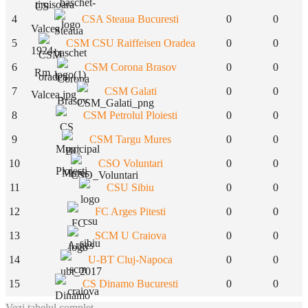
4
CSA Steaua Bucuresti
0
0
5
CSM CSU Raiffeisen Oradea
0
0
6
CSM Corona Brasov
0
0
7
CSM Galati
0
0
8
CSM Petrolul Ploiesti
0
0
9
CSM Targu Mures
0
0
10
CSO Voluntari
0
0
11
CSU Sibiu
0
0
12
FC Arges Pitesti
0
0
13
SCM U Craiova
0
0
14
U-BT Cluj-Napoca
0
0
15
CS Dinamo Bucuresti
0
0
Vezi tabelul complet