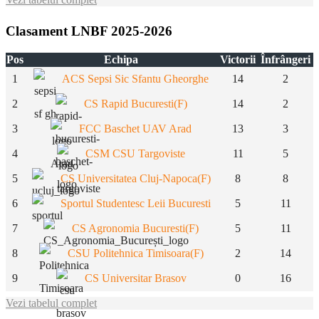
Clasament LNBF 2025-2026
Pos
Echipa
Victorii
Înfrângeri
1
ACS Sepsi Sic Sfantu Gheorghe
14
2
2
CS Rapid Bucuresti(F)
14
2
3
FCC Baschet UAV Arad
13
3
4
CSM CSU Targoviste
11
5
5
CS Universitatea Cluj-Napoca(F)
8
8
6
Sportul Studentesc Leii Bucuresti
5
11
7
CS Agronomia Bucuresti(F)
5
11
8
CSU Politehnica Timisoara(F)
2
14
9
CS Universitar Brasov
0
16
Vezi tabelul complet