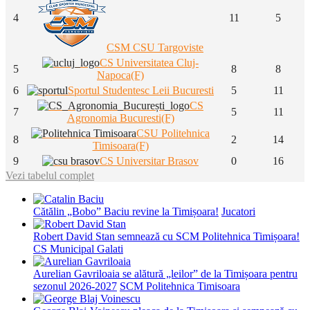
4
11
5
CSM CSU Targoviste
CS Universitatea Cluj-
5
8
8
Napoca(F)
6
Sportul Studentesc Leii Bucuresti
5
11
CS
7
5
11
Agronomia Bucuresti(F)
CSU Politehnica
8
2
14
Timisoara(F)
9
CS Universitar Brasov
0
16
Vezi tabelul complet
Cătălin „Bobo” Baciu revine la Timișoara!
Jucatori
Robert David Stan semnează cu SCM Politehnica Timișoara!
CS Municipal Galati
Aurelian Gavriloaia se alătură „leilor” de la Timișoara pentru
sezonul 2026-2027
SCM Politehnica Timisoara