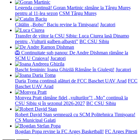
Legenda continuă! Goran Martinic rămâne la Târgu Mureș
pentru al 11-lea sezon
CSM Târgu Mureș
Cătălin „Bobo” Baciu revine la Timișoara!
Jucatori
Transfer de viitor la CSU Sibiu: Luca Ciurea lasă Dinamo
pentru „Vulturii galben-albaștri”
BC CSU Sibiu
🦁 Continuitate sub panou: De Andre Dishman rămâne la
SCM U Craiova!
Jucatori
Bascht feminin: Ioana Ghizilă Rămâne în Giulești!
Jucatori
Daria Toma continuă alături de FCC Baschet UAV Arad
FCC
Baschet UAV Arad
Monyea Pratt rămâne fidel „vulturilor”! „Mo” continuă la
CSU Sibiu și în sezonul 2026-2027
BC CSU Sibiu
Robert David Stan semnează cu SCM Politehnica Timișoara!
CS Municipal Galati
Bogdan Popa revine la FC Argeș Basketball!
FC Arges Pitesti