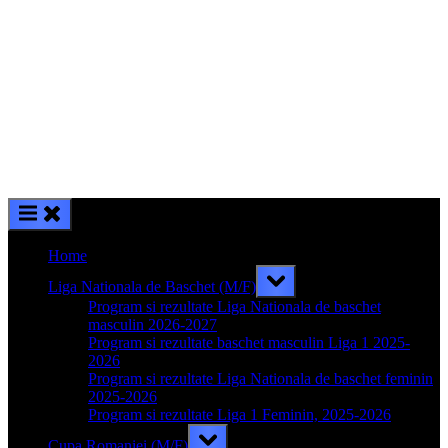
Home
Toggle
Liga Nationala de Baschet (M/F)
sub-
menu
Program si rezultate Liga Nationala de baschet
masculin 2026-2027
Program si rezultate baschet masculin Liga 1 2025-
2026
Program si rezultate Liga Nationala de baschet feminin
2025-2026
Program si rezultate Liga 1 Feminin, 2025-2026
Toggle
Cupa Romaniei (M/F)