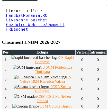
HandbalRomania.RO
Livescore baschet
Gazduire Website/Domenii
FRBaschet
Clasament LNBM 2026-2027
Pos
Echipa
Victorii
Înfrângeri
CS Rapid
1
0
0
Bucuresti
CS SCM Politehnica
2
0
0
Timisoara
CS
3
0
0
Valcea 1924 Ramnicu Valcea
CSA Steaua
4
0
0
Bucuresti
CSM CSU Raiffeisen
5
0
0
Oradea
6
CSM Corona Brasov
0
0