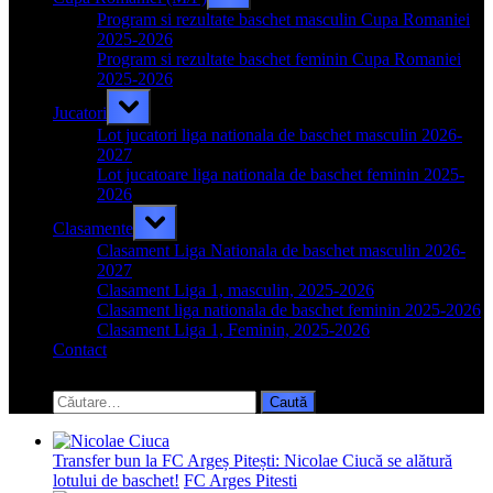
sub-
menu
Program si rezultate baschet masculin Cupa Romaniei
2025-2026
Program si rezultate baschet feminin Cupa Romaniei
2025-2026
Toggle
Jucatori
sub-
menu
Lot jucatori liga nationala de baschet masculin 2026-
2027
Lot jucatoare liga nationala de baschet feminin 2025-
2026
Toggle
Clasamente
sub-
menu
Clasament Liga Nationala de baschet masculin 2026-
2027
Clasament Liga 1, masculin, 2025-2026
Clasament liga nationala de baschet feminin 2025-2026
Clasament Liga 1, Feminin, 2025-2026
Contact
Toggle
search
Caută
form
după:
Transfer bun la FC Argeș Pitești: Nicolae Ciucă se alătură
lotului de baschet!
FC Arges Pitesti