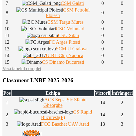
7
CSM Galati
0
0
CSM Petrolul
8
0
0
Ploiesti
9
CSM Targu Mures
0
0
10
CSO Voluntari
0
0
11
CSU Sibiu
0
0
12
FC Arges Pitesti
0
0
13
SCM U Craiova
0
0
14
U-BT Cluj-Napoca
0
0
15
CS Dinamo Bucuresti
0
0
Vezi tabelul complet
Clasament LNBF 2025-2026
Pos
Echipa
Victorii
Înfrângeri
ACS Sepsi Sic Sfantu
1
14
2
Gheorghe
CS Rapid
2
14
2
Bucuresti(F)
3
FCC Baschet UAV Arad
13
3