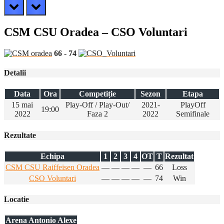
prev
next
CSM CSU Oradea – CSO Voluntari
66
-
74
Detalii
Data
Ora
Competiție
Sezon
Etapa
15 mai
Play-Off / Play-Out/
2021-
PlayOff
19:00
2022
Faza 2
2022
Semifinale
Rezultate
Echipa
1
2
3
4
OT
T
Rezultat
CSM CSU Raiffeisen Oradea
—
—
—
—
—
66
Loss
CSO Voluntari
—
—
—
—
—
74
Win
Locatie
Arena Antonio Alexe