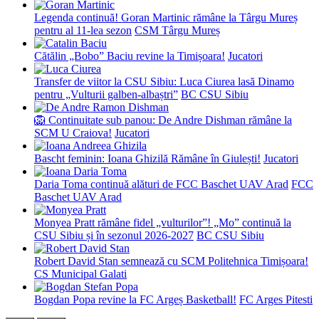
Legenda continuă! Goran Martinic rămâne la Târgu Mureș
pentru al 11-lea sezon
CSM Târgu Mureș
Cătălin „Bobo” Baciu revine la Timișoara!
Jucatori
Transfer de viitor la CSU Sibiu: Luca Ciurea lasă Dinamo
pentru „Vulturii galben-albaștri”
BC CSU Sibiu
🦁 Continuitate sub panou: De Andre Dishman rămâne la
SCM U Craiova!
Jucatori
Bascht feminin: Ioana Ghizilă Rămâne în Giulești!
Jucatori
Daria Toma continuă alături de FCC Baschet UAV Arad
FCC
Baschet UAV Arad
Monyea Pratt rămâne fidel „vulturilor”! „Mo” continuă la
CSU Sibiu și în sezonul 2026-2027
BC CSU Sibiu
Robert David Stan semnează cu SCM Politehnica Timișoara!
CS Municipal Galati
Bogdan Popa revine la FC Argeș Basketball!
FC Arges Pitesti