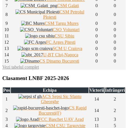
7
CSM Galati
0
0
CSM Petrolul
8
0
0
Ploiesti
9
CSM Targu Mures
0
0
10
CSO Voluntari
0
0
11
CSU Sibiu
0
0
12
FC Arges Pitesti
0
0
13
SCM U Craiova
0
0
14
U-BT Cluj-Napoca
0
0
15
CS Dinamo Bucuresti
0
0
Vezi tabelul complet
Clasament LNBF 2025-2026
Pos
Echipa
Victorii
Înfrângeri
ACS Sepsi Sic Sfantu
1
14
2
Gheorghe
CS Rapid
2
14
2
Bucuresti(F)
3
FCC Baschet UAV Arad
13
3
4
CSM CSU Targoviste
11
5