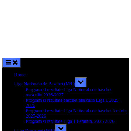
Home
Toggle
Liga Nationala de Baschet (M/F)
sub-
menu
Program si rezultate Liga Nationala de baschet
masculin 2026-2027
Program si rezultate baschet masculin Liga 1 2025-
2026
Program si rezultate Liga Nationala de baschet feminin
2025-2026
Program si rezultate Liga 1 Feminin, 2025-2026
Toggle
Cupa Romaniei (M/F)