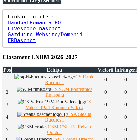
Sporturilor Targu Secuiesc
HandbalRomania.RO
Livescore baschet
Gazduire Website/Domenii
FRBaschet
Clasament LNBM 2026-2027
Pos
Echipa
Victorii
Înfrângeri
CS Rapid
1
0
0
Bucuresti
CS SCM Politehnica
2
0
0
Timisoara
CS
3
0
0
Valcea 1924 Ramnicu Valcea
CSA Steaua
4
0
0
Bucuresti
CSM CSU Raiffeisen
5
0
0
Oradea
6
CSM Corona Brasov
0
0