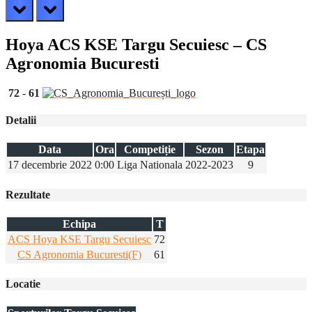
prev
next
Hoya ACS KSE Targu Secuiesc – CS
Agronomia Bucuresti
72
-
61
Detalii
Data
Ora
Competiție
Sezon
Etapa
17 decembrie 2022
0:00
Liga Nationala
2022-2023
9
Rezultate
Echipa
T
ACS Hoya KSE Targu Secuiesc
72
CS Agronomia Bucuresti(F)
61
Locatie