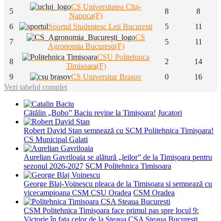
CS Universitatea Cluj-
5
8
8
Napoca(F)
6
Sportul Studentesc Leii Bucuresti
5
11
CS
7
5
11
Agronomia Bucuresti(F)
CSU Politehnica
8
2
14
Timisoara(F)
9
CS Universitar Brasov
0
16
Vezi tabelul complet
Cătălin „Bobo” Baciu revine la Timișoara!
Jucatori
Robert David Stan semnează cu SCM Politehnica Timișoara!
CS Municipal Galati
Aurelian Gavriloaia se alătură „leilor” de la Timișoara pentru
sezonul 2026-2027
SCM Politehnica Timisoara
George Blaj-Voinescu pleaca de la Timisoara si semnează cu
vicecampioana CSM CSU Oradea
CSM Oradea
CSM Politehnica Timișoara face primul pas spre locul 9:
Victorie în fața celor de la Steaua
CSA Steaua Bucuresti