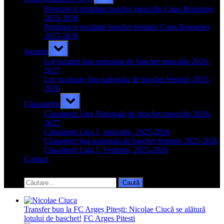
sub-
menu
Program si rezultate baschet masculin Cupa Romaniei
2025-2026
Program si rezultate baschet feminin Cupa Romaniei
2025-2026
Toggle
Jucatori
sub-
menu
Lot jucatori liga nationala de baschet masculin 2026-
2027
Lot jucatoare liga nationala de baschet feminin 2025-
2026
Toggle
Clasamente
sub-
menu
Clasament Liga Nationala de baschet masculin 2026-
2027
Clasament Liga 1, masculin, 2025-2026
Clasament liga nationala de baschet feminin 2025-2026
Clasament Liga 1, Feminin, 2025-2026
Contact
Toggle
search
Caută
form
după:
Transfer bun la FC Argeș Pitești: Nicolae Ciucă se alătură
lotului de baschet!
FC Arges Pitesti