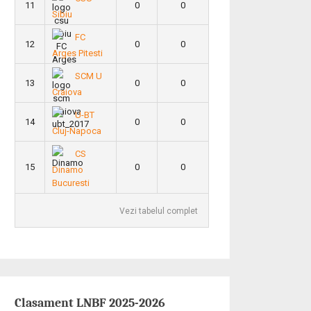
11
0
0
Sibiu
FC
12
0
0
Arges Pitesti
SCM U
13
0
0
Craiova
U-BT
14
0
0
Cluj-Napoca
CS
15
0
0
Dinamo
Bucuresti
Vezi tabelul complet
Clasament LNBF 2025-2026