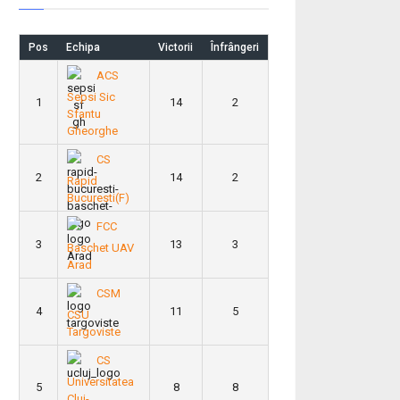
Pos
Echipa
Victorii
Înfrângeri
ACS
Sepsi Sic
1
14
2
Sfantu
Gheorghe
CS
2
14
2
Rapid
Bucuresti(F)
FCC
3
13
3
Baschet UAV
Arad
CSM
4
11
5
CSU
Targoviste
CS
Universitatea
5
8
8
Cluj-