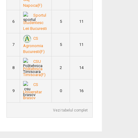
Napoca(F)
Sportul
6
5
11
Studentesc
Leii Bucuresti
CS
7
5
11
Agronomia
Bucuresti(F)
CSU
8
2
14
Politehnica
Timisoara(F)
CS
9
0
16
Universitar
Brasov
Vezi tabelul complet