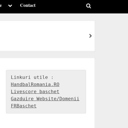
e
Contact
Toggle
Toggle
sub-
menu
search
form
next
HandbalRomania.RO
Livescore baschet
Gazduire Website/Domenii
FRBaschet