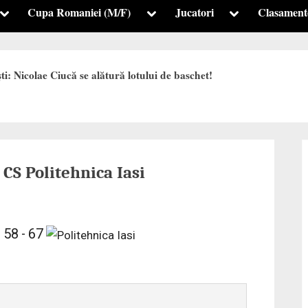
Cupa Romaniei (M/F)
Jucatori
Clasament
Toggle
Toggle
Toggle
sub-
sub-
sub-
menu
menu
menu
i: Nicolae Ciucă se alătură lotului de baschet!
CS Politehnica Iasi
58
67
-