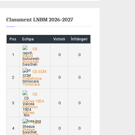
Clasament LNBM 2026-2027
Pos
Echipa
Victorii
Înfrângeri
CS
1
0
0
Rapid
Bucuresti
CS SCM
2
0
0
Politehnica
Timisoara
CS
Valcea 1924
3
0
0
Ramnicu
Valcea
CSA
4
0
0
Steaua