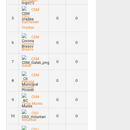
Bucuresti
CSM
CSU
5
0
0
Raiffeisen
Oradea
CSM
6
0
0
Corona
Brasov
CSM
7
0
0
Galati
CSM
8
0
0
Petrolul
Ploiesti
CSM
9
0
0
Targu Mures
CSO
10
0
0
Voluntari
CSU