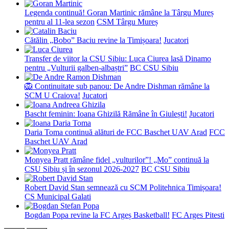
Legenda continuă! Goran Martinic rămâne la Târgu Mureș
pentru al 11-lea sezon
CSM Târgu Mureș
Cătălin „Bobo” Baciu revine la Timișoara!
Jucatori
Transfer de viitor la CSU Sibiu: Luca Ciurea lasă Dinamo
pentru „Vulturii galben-albaștri”
BC CSU Sibiu
🦁 Continuitate sub panou: De Andre Dishman rămâne la
SCM U Craiova!
Jucatori
Bascht feminin: Ioana Ghizilă Rămâne în Giulești!
Jucatori
Daria Toma continuă alături de FCC Baschet UAV Arad
FCC
Baschet UAV Arad
Monyea Pratt rămâne fidel „vulturilor”! „Mo” continuă la
CSU Sibiu și în sezonul 2026-2027
BC CSU Sibiu
Robert David Stan semnează cu SCM Politehnica Timișoara!
CS Municipal Galati
Bogdan Popa revine la FC Argeș Basketball!
FC Arges Pitesti