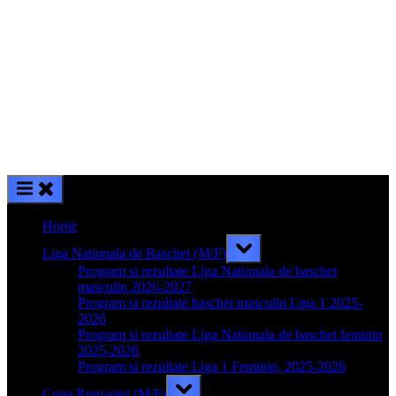
Home
Toggle
Liga Nationala de Baschet (M/F)
sub-
menu
Program si rezultate Liga Nationala de baschet
masculin 2026-2027
Program si rezultate baschet masculin Liga 1 2025-
2026
Program si rezultate Liga Nationala de baschet feminin
2025-2026
Program si rezultate Liga 1 Feminin, 2025-2026
Toggle
Cupa Romaniei (M/F)