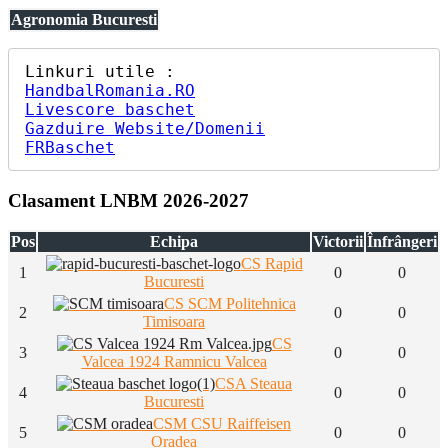
Agronomia Bucuresti
HandbalRomania.RO
Livescore baschet
Gazduire Website/Domenii
FRBaschet
Clasament LNBM 2026-2027
Pos
Echipa
Victorii
Înfrângeri
CS Rapid
1
0
0
Bucuresti
CS SCM Politehnica
2
0
0
Timisoara
CS
3
0
0
Valcea 1924 Ramnicu Valcea
CSA Steaua
4
0
0
Bucuresti
CSM CSU Raiffeisen
5
0
0
Oradea