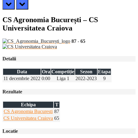
prev
next
CS Agronomia București – CS
Universitatea Craiova
87
-
65
Detalii
Data
Ora
Competiție
Sezon
Etapa
11 decembrie 2022
0:00
Liga 1
2022-2023
9
Rezultate
Echipa
T
CS Agronomia Bucuresti
87
CS Universitatea Craiova
65
Locatie