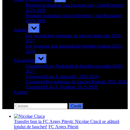
sub-
menu
Program si rezultate baschet masculin Cupa Romaniei
2025-2026
Program si rezultate baschet feminin Cupa Romaniei
2025-2026
Toggle
Jucatori
sub-
menu
Lot jucatori liga nationala de baschet masculin 2026-
2027
Lot jucatoare liga nationala de baschet feminin 2025-
2026
Toggle
Clasamente
sub-
menu
Clasament Liga Nationala de baschet masculin 2026-
2027
Clasament Liga 1, masculin, 2025-2026
Clasament liga nationala de baschet feminin 2025-2026
Clasament Liga 1, Feminin, 2025-2026
Contact
Toggle
search
Caută
form
după:
Transfer bun la FC Argeș Pitești: Nicolae Ciucă se alătură
lotului de baschet!
FC Arges Pitesti