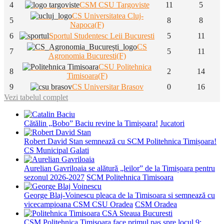
4
CSM CSU Targoviste
11
5
CS Universitatea Cluj-
5
8
8
Napoca(F)
6
Sportul Studentesc Leii Bucuresti
5
11
CS
7
5
11
Agronomia Bucuresti(F)
CSU Politehnica
8
2
14
Timisoara(F)
9
CS Universitar Brasov
0
16
Vezi tabelul complet
Cătălin „Bobo” Baciu revine la Timișoara!
Jucatori
Robert David Stan semnează cu SCM Politehnica Timișoara!
CS Municipal Galati
Aurelian Gavriloaia se alătură „leilor” de la Timișoara pentru
sezonul 2026-2027
SCM Politehnica Timisoara
George Blaj-Voinescu pleaca de la Timisoara si semnează cu
vicecampioana CSM CSU Oradea
CSM Oradea
CSM Politehnica Timișoara face primul pas spre locul 9: