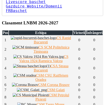
Livescore baschet
Gazduire Website/Domenii
FRBaschet
Clasament LNBM 2026-2027
Pos
Echipa
Victorii
Înfrângeri
CS Rapid
1
0
0
Bucuresti
CS SCM Politehnica
2
0
0
Timisoara
CS
3
0
0
Valcea 1924 Ramnicu Valcea
CSA Steaua
4
0
0
Bucuresti
CSM CSU Raiffeisen
5
0
0
Oradea
6
CSM Corona Brasov
0
0
7
CSM Galati
0
0
CSM Petrolul
8
0
0
Ploiesti
9
CSM Targu Mures
0
0