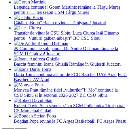
Legenda continuă! Goran Martinic rămâne la Târgu Mureș
pentru al 11-lea sezon
CSM Târgu Mureș
Cătălin „Bobo” Baciu revine la Timișoara!
Jucatori
Transfer de viitor la CSU Sibiu: Luca Ciurea lasă Dinamo
pentru „Vulturii galben-albaștri”
BC CSU Sibiu
🦁 Continuitate sub panou: De Andre Dishman rămâne la
SCM U Craiova!
Jucatori
Bascht feminin: Ioana Ghizilă Rămâne în Giulești!
Jucatori
Daria Toma continuă alături de FCC Baschet UAV Arad
FCC
Baschet UAV Arad
Monyea Pratt rămâne fidel „vulturilor”! „Mo” continuă la
CSU Sibiu și în sezonul 2026-2027
BC CSU Sibiu
Robert David Stan semnează cu SCM Politehnica Timișoara!
CS Municipal Galati
Bogdan Popa revine la FC Argeș Basketball!
FC Arges Pitesti