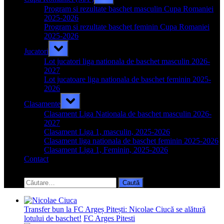
sub-
menu
Program si rezultate baschet masculin Cupa Romaniei
2025-2026
Program si rezultate baschet feminin Cupa Romaniei
2025-2026
Toggle
Jucatori
sub-
menu
Lot jucatori liga nationala de baschet masculin 2026-
2027
Lot jucatoare liga nationala de baschet feminin 2025-
2026
Toggle
Clasamente
sub-
menu
Clasament Liga Nationala de baschet masculin 2026-
2027
Clasament Liga 1, masculin, 2025-2026
Clasament liga nationala de baschet feminin 2025-2026
Clasament Liga 1, Feminin, 2025-2026
Contact
Toggle
search
Caută
form
după:
Transfer bun la FC Argeș Pitești: Nicolae Ciucă se alătură
lotului de baschet!
FC Arges Pitesti