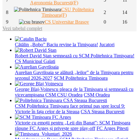
Agronomia Bucuresti(F)
CSU Politehnica
8
2
14
Timisoara(F)
9
CS Universitar Brasov
0
16
Vezi tabelul complet
Cătălin „Bobo” Baciu revine la Timișoara!
Jucatori
Robert David Stan semnează cu SCM Politehnica Timișoara!
CS Municipal Galati
Aurelian Gavriloaia se alătură „leilor” de la Timișoara pentru
sezonul 2026-2027
SCM Politehnica Timisoara
George Blaj-Voinescu pleaca de la Timisoara si semnează cu
vicecampioana CSM CSU Oradea
CSM Oradea
CSM Politehnica Timișoara face primul pas spre locul 9:
Victorie în fața celor de la Steaua
CSA Steaua Bucuresti
Victorie cu emoții pentru „Leii din Banat”: SCM Timișoara
răpune FC Argeș și privește spre play-off
FC Arges Pitesti