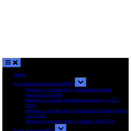
Home
Toggle
Liga Nationala de Baschet (M/F)
sub-
menu
Program si rezultate Liga Nationala de baschet
masculin 2026-2027
Program si rezultate baschet masculin Liga 1 2025-
2026
Program si rezultate Liga Nationala de baschet feminin
2025-2026
Program si rezultate Liga 1 Feminin, 2025-2026
Toggle
Cupa Romaniei (M/F)