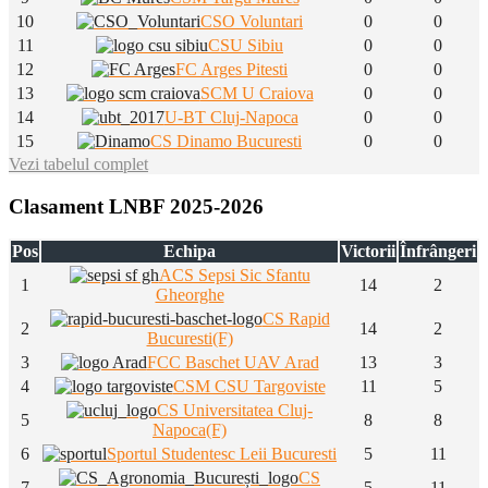
10
CSO Voluntari
0
0
11
CSU Sibiu
0
0
12
FC Arges Pitesti
0
0
13
SCM U Craiova
0
0
14
U-BT Cluj-Napoca
0
0
15
CS Dinamo Bucuresti
0
0
Vezi tabelul complet
Clasament LNBF 2025-2026
Pos
Echipa
Victorii
Înfrângeri
ACS Sepsi Sic Sfantu
1
14
2
Gheorghe
CS Rapid
2
14
2
Bucuresti(F)
3
FCC Baschet UAV Arad
13
3
4
CSM CSU Targoviste
11
5
CS Universitatea Cluj-
5
8
8
Napoca(F)
6
Sportul Studentesc Leii Bucuresti
5
11
CS
7
5
11