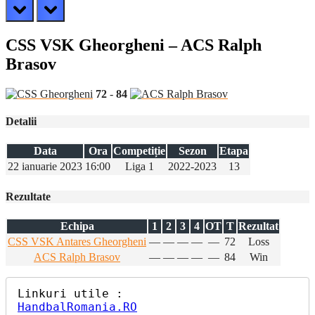
prev
next
CSS VSK Gheorgheni – ACS Ralph
Brasov
72
-
84
Detalii
Data
Ora
Competiție
Sezon
Etapa
22 ianuarie 2023
16:00
Liga 1
2022-2023
13
Rezultate
Echipa
1
2
3
4
OT
T
Rezultat
CSS VSK Antares Gheorgheni
—
—
—
—
—
72
Loss
ACS Ralph Brasov
—
—
—
—
—
84
Win
HandbalRomania.RO