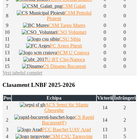
7
CSM Galati
0
0
CSM Petrolul
8
0
0
Ploiesti
9
CSM Targu Mures
0
0
10
CSO Voluntari
0
0
11
CSU Sibiu
0
0
12
FC Arges Pitesti
0
0
13
SCM U Craiova
0
0
14
U-BT Cluj-Napoca
0
0
15
CS Dinamo Bucuresti
0
0
Vezi tabelul complet
Clasament LNBF 2025-2026
Pos
Echipa
Victorii
Înfrângeri
ACS Sepsi Sic Sfantu
1
14
2
Gheorghe
CS Rapid
2
14
2
Bucuresti(F)
3
FCC Baschet UAV Arad
13
3
4
CSM CSU Targoviste
11
5