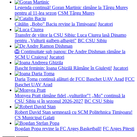
Legenda continuă! Goran Martinic rămâne la Târgu Mureș
pentru al 11-lea sezon
CSM Târgu Mureș
Cătălin „Bobo” Baciu revine la Timișoara!
Jucatori
Transfer de viitor la CSU Sibiu: Luca Ciurea lasă Dinamo
pentru „Vulturii galben-albaștri”
BC CSU Sibiu
🦁 Continuitate sub panou: De Andre Dishman rămâne la
SCM U Craiova!
Jucatori
Bascht feminin: Ioana Ghizilă Rămâne în Giulești!
Jucatori
Daria Toma continuă alături de FCC Baschet UAV Arad
FCC
Baschet UAV Arad
Monyea Pratt rămâne fidel „vulturilor”! „Mo” continuă la
CSU Sibiu și în sezonul 2026-2027
BC CSU Sibiu
Robert David Stan semnează cu SCM Politehnica Timișoara!
CS Municipal Galati
Bogdan Popa revine la FC Argeș Basketball!
FC Arges Pitesti