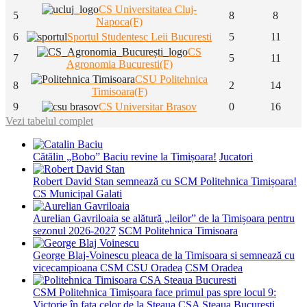
CS Universitatea Cluj-
5
8
8
Napoca(F)
6
Sportul Studentesc Leii Bucuresti
5
11
CS
7
5
11
Agronomia Bucuresti(F)
CSU Politehnica
8
2
14
Timisoara(F)
9
CS Universitar Brasov
0
16
Vezi tabelul complet
Cătălin „Bobo” Baciu revine la Timișoara!
Jucatori
Robert David Stan semnează cu SCM Politehnica Timișoara!
CS Municipal Galati
Aurelian Gavriloaia se alătură „leilor” de la Timișoara pentru
sezonul 2026-2027
SCM Politehnica Timisoara
George Blaj-Voinescu pleaca de la Timisoara si semnează cu
vicecampioana CSM CSU Oradea
CSM Oradea
CSM Politehnica Timișoara face primul pas spre locul 9:
Victorie în fața celor de la Steaua
CSA Steaua Bucuresti