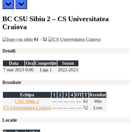
prev
next
BC CSU Sibiu 2 – CS Universitatea
Craiova
61
-
52
Detalii
Data
Ora
Competiție
Sezon
7 mai 2023
0:00
Liga 1
2022-2023
Rezultate
Echipa
1
2
3
4
OT
T
Rezultat
CSU Sibiu 2
—
—
—
—
—
61
Win
CS Universitatea Craiova
—
—
—
—
—
52
Loss
Locatie