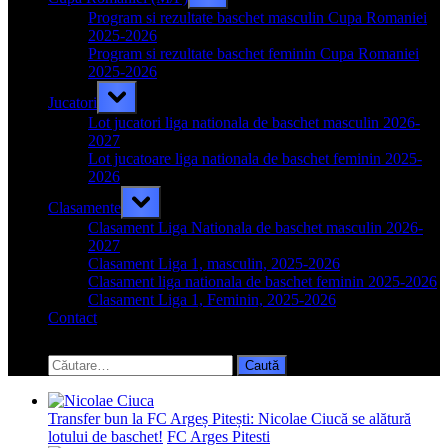
sub-
menu
Program si rezultate baschet masculin Cupa Romaniei
2025-2026
Program si rezultate baschet feminin Cupa Romaniei
2025-2026
Toggle
Jucatori
sub-
menu
Lot jucatori liga nationala de baschet masculin 2026-
2027
Lot jucatoare liga nationala de baschet feminin 2025-
2026
Toggle
Clasamente
sub-
menu
Clasament Liga Nationala de baschet masculin 2026-
2027
Clasament Liga 1, masculin, 2025-2026
Clasament liga nationala de baschet feminin 2025-2026
Clasament Liga 1, Feminin, 2025-2026
Contact
Toggle
search
Caută
form
după:
Transfer bun la FC Argeș Pitești: Nicolae Ciucă se alătură
lotului de baschet!
FC Arges Pitesti