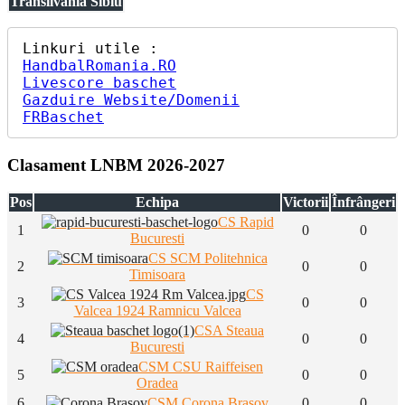
Transilvania Sibiu
HandbalRomania.RO
Livescore baschet
Gazduire Website/Domenii
FRBaschet
Clasament LNBM 2026-2027
Pos
Echipa
Victorii
Înfrângeri
CS Rapid
1
0
0
Bucuresti
CS SCM Politehnica
2
0
0
Timisoara
CS
3
0
0
Valcea 1924 Ramnicu Valcea
CSA Steaua
4
0
0
Bucuresti
CSM CSU Raiffeisen
5
0
0
Oradea
6
CSM Corona Brasov
0
0