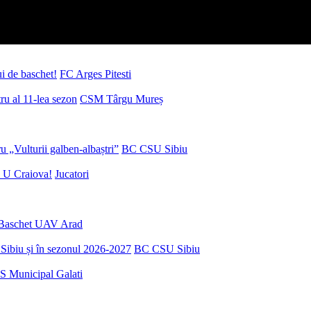
ui de baschet!
FC Arges Pitesti
u al 11-lea sezon
CSM Târgu Mureș
 „Vulturii galben-albaștri”
BC CSU Sibiu
 U Craiova!
Jucatori
Baschet UAV Arad
Sibiu și în sezonul 2026-2027
BC CSU Sibiu
S Municipal Galati