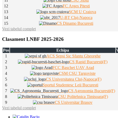
11
CSU Sibiu
12
FC Arges Pitesti
13
SCM U Craiova
14
U-BT Cluj-Napoca
15
CS Dinamo Bucuresti
Vezi tabelul complet
Clasament LNBF 2025-2026
Pos
Echipa
V
1
ACS Sepsi Sic Sfantu Gheorghe
2
CS Rapid Bucuresti(F)
3
FCC Baschet UAV Arad
4
CSM CSU Targoviste
5
CS Universitatea Cluj-Napoca(F)
6
Sportul Studentesc Leii Bucuresti
7
CS Agronomia Bucuresti(F)
8
CSU Politehnica Timisoara(F)
9
CS Universitar Brasov
Vezi tabelul complet