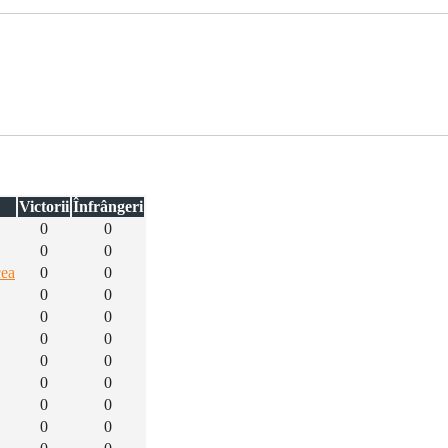
Victorii
Înfrângeri
0
0
0
0
cea
0
0
0
0
0
0
0
0
0
0
0
0
0
0
0
0