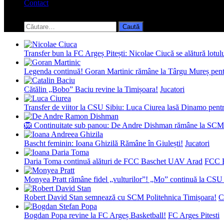
Contact
Toggle
search
Caută
form
după:
Transfer bun la FC Argeș Pitești: Nicolae Ciucă se alătură lotul
Legenda continuă! Goran Martinic rămâne la Târgu Mureș pentr
Cătălin „Bobo” Baciu revine la Timișoara!
Jucatori
Transfer de viitor la CSU Sibiu: Luca Ciurea lasă Dinamo pentru
🦁 Continuitate sub panou: De Andre Dishman rămâne la SCM
Bascht feminin: Ioana Ghizilă Rămâne în Giulești!
Jucatori
Daria Toma continuă alături de FCC Baschet UAV Arad
FCC 
Monyea Pratt rămâne fidel „vulturilor”! „Mo” continuă la CSU 
Robert David Stan semnează cu SCM Politehnica Timișoara!
C
Bogdan Popa revine la FC Argeș Basketball!
FC Arges Pitesti