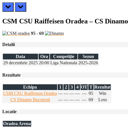
prev
next
CSM CSU Raiffeisen Oradea – CS Dinamo
95
-
69
Detalii
Data
Ora
Competiție
Sezon
29 decembrie 2025
20:00
Liga Nationala
2025-2026
Rezultate
Echipa
1
2
3
4
OT
T
Rezultat
CSM CSU Raiffeisen Oradea
—
—
—
—
—
95
Win
CS Dinamo Bucuresti
—
—
—
—
—
69
Loss
Locatie
Oradea Arena