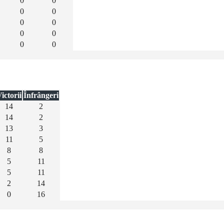
0
0
0
0
0
0
0
0
0
0
ictorii
Înfrângeri
14
2
14
2
13
3
11
5
8
8
5
11
5
11
2
14
0
16