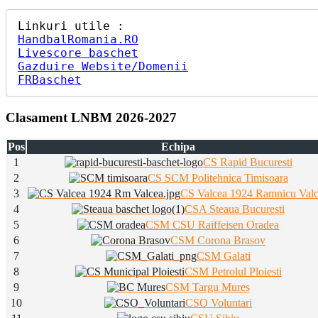
HandbalRomania.RO
Livescore baschet
Gazduire Website/Domenii
FRBaschet
Clasament LNBM 2026-2027
Pos
Echipa
1
CS Rapid Bucuresti
2
CS SCM Politehnica Timisoara
3
CS Valcea 1924 Ramnicu Val
4
CSA Steaua Bucuresti
5
CSM CSU Raiffeisen Oradea
6
CSM Corona Brasov
7
CSM Galati
8
CSM Petrolul Ploiesti
9
CSM Targu Mures
10
CSO Voluntari