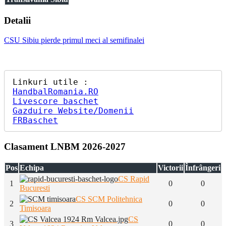
Detalii
CSU Sibiu pierde primul meci al semifinalei
HandbalRomania.RO
Livescore baschet
Gazduire Website/Domenii
FRBaschet
Clasament LNBM 2026-2027
Pos
Echipa
Victorii
Înfrângeri
CS Rapid
1
0
0
Bucuresti
CS SCM Politehnica
2
0
0
Timisoara
CS
3
0
0