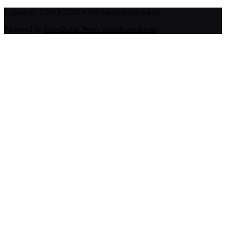
Copyright ©2013-2026 www.baschetromania.ro.
Powered by
PressBook News WordPress theme