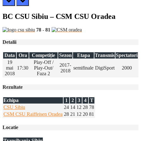
BC CSU Sibiu – CSM CSU Oradea
78
-
81
Detalii
Data
Ora
Competiție
Sezon
Etapa
Transmis
Spectatori
19
Play-Off /
2017-
mai
17:30
Play-Out/
semifinale
DigiSport
2000
2018
2018
Faza 2
Rezultate
Echipa
1
2
3
4
T
CSU Sibiu
24
14
12
28
78
CSM CSU Raiffeisen Oradea
28
21
12
20
81
Locatie
Transilvania Sibiu