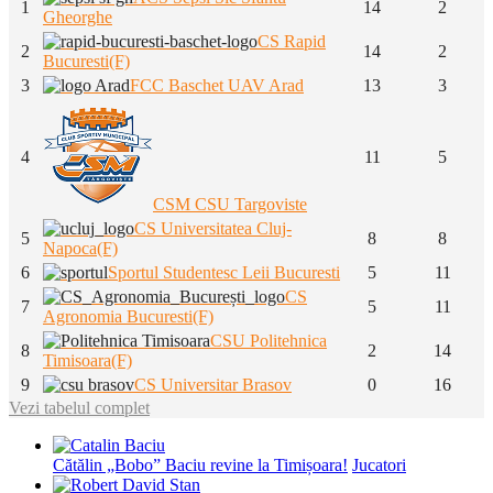
1
14
2
Gheorghe
CS Rapid
2
14
2
Bucuresti(F)
3
FCC Baschet UAV Arad
13
3
4
11
5
CSM CSU Targoviste
CS Universitatea Cluj-
5
8
8
Napoca(F)
6
Sportul Studentesc Leii Bucuresti
5
11
CS
7
5
11
Agronomia Bucuresti(F)
CSU Politehnica
8
2
14
Timisoara(F)
9
CS Universitar Brasov
0
16
Vezi tabelul complet
Cătălin „Bobo” Baciu revine la Timișoara!
Jucatori