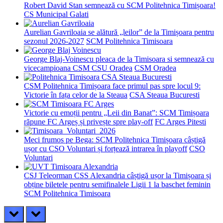
Robert David Stan semnează cu SCM Politehnica Timișoara!
CS Municipal Galati
Aurelian Gavriloaia se alătură „leilor” de la Timișoara pentru
sezonul 2026-2027
SCM Politehnica Timisoara
George Blaj-Voinescu pleaca de la Timisoara si semnează cu
vicecampioana CSM CSU Oradea
CSM Oradea
CSM Politehnica Timișoara face primul pas spre locul 9:
Victorie în fața celor de la Steaua
CSA Steaua Bucuresti
Victorie cu emoții pentru „Leii din Banat”: SCM Timișoara
răpune FC Argeș și privește spre play-off
FC Arges Pitesti
Meci frumos pe Bega: SCM Politehnica Timișoara câștigă
ușor cu CSO Voluntari și forțează intrarea în playoff
CSO
Voluntari
CSJ Teleorman CSS Alexandria câștigă ușor la Timișoara și
obține biletele pentru semifinalele Ligii 1 la baschet feminin
SCM Politehnica Timisoara
prev
next