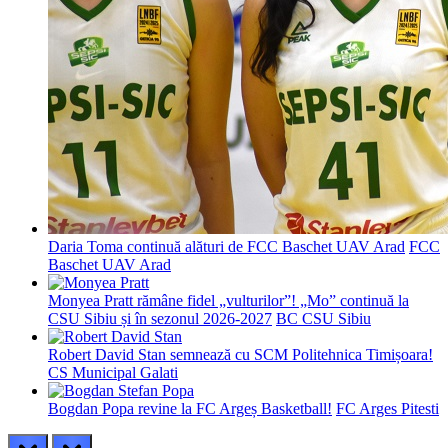
Daria Toma continuă alături de FCC Baschet UAV Arad
FCC
Baschet UAV Arad
Monyea Pratt rămâne fidel „vulturilor”! „Mo” continuă la
CSU Sibiu și în sezonul 2026-2027
BC CSU Sibiu
Robert David Stan semnează cu SCM Politehnica Timișoara!
CS Municipal Galati
Bogdan Popa revine la FC Argeș Basketball!
FC Arges Pitesti
prev
next