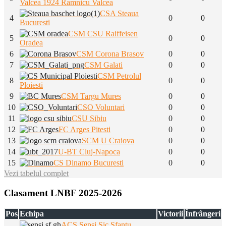
Valcea 1924 Ramnicu Valcea
CSA Steaua
4
0
0
Bucuresti
CSM CSU Raiffeisen
5
0
0
Oradea
6
CSM Corona Brasov
0
0
7
CSM Galati
0
0
CSM Petrolul
8
0
0
Ploiesti
9
CSM Targu Mures
0
0
10
CSO Voluntari
0
0
11
CSU Sibiu
0
0
12
FC Arges Pitesti
0
0
13
SCM U Craiova
0
0
14
U-BT Cluj-Napoca
0
0
15
CS Dinamo Bucuresti
0
0
Vezi tabelul complet
Clasament LNBF 2025-2026
Pos
Echipa
Victorii
Înfrângeri
ACS Sepsi Sic Sfantu