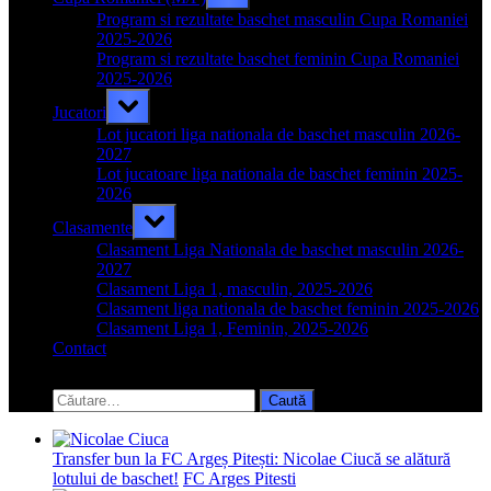
sub-
menu
Program si rezultate baschet masculin Cupa Romaniei
2025-2026
Program si rezultate baschet feminin Cupa Romaniei
2025-2026
Toggle
Jucatori
sub-
menu
Lot jucatori liga nationala de baschet masculin 2026-
2027
Lot jucatoare liga nationala de baschet feminin 2025-
2026
Toggle
Clasamente
sub-
menu
Clasament Liga Nationala de baschet masculin 2026-
2027
Clasament Liga 1, masculin, 2025-2026
Clasament liga nationala de baschet feminin 2025-2026
Clasament Liga 1, Feminin, 2025-2026
Contact
Toggle
search
Caută
form
după:
Transfer bun la FC Argeș Pitești: Nicolae Ciucă se alătură
lotului de baschet!
FC Arges Pitesti