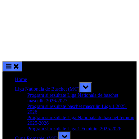
Home
Toggle
Liga Nationala de Baschet (M/F)
sub-
menu
Program si rezultate Liga Nationala de baschet
masculin 2026-2027
Program si rezultate baschet masculin Liga 1 2025-
2026
Program si rezultate Liga Nationala de baschet feminin
2025-2026
Program si rezultate Liga 1 Feminin, 2025-2026
Toggle
Cupa Romaniei (M/F)