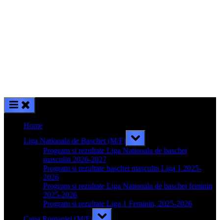
Home
Toggle
Liga Nationala de Baschet (M/F)
sub-
menu
Program si rezultate Liga Nationala de baschet
masculin 2026-2027
Program si rezultate baschet masculin Liga 1 2025-
2026
Program si rezultate Liga Nationala de baschet feminin
2025-2026
Program si rezultate Liga 1 Feminin, 2025-2026
Toggle
Cupa Romaniei (M/F)