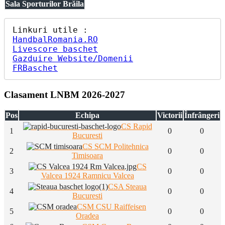
Sala Sporturilor Brăila
HandbalRomania.RO
Livescore baschet
Gazduire Website/Domenii
FRBaschet
Clasament LNBM 2026-2027
Pos
Echipa
Victorii
Înfrângeri
CS Rapid
1
0
0
Bucuresti
CS SCM Politehnica
2
0
0
Timisoara
CS
3
0
0
Valcea 1924 Ramnicu Valcea
CSA Steaua
4
0
0
Bucuresti
CSM CSU Raiffeisen
5
0
0
Oradea