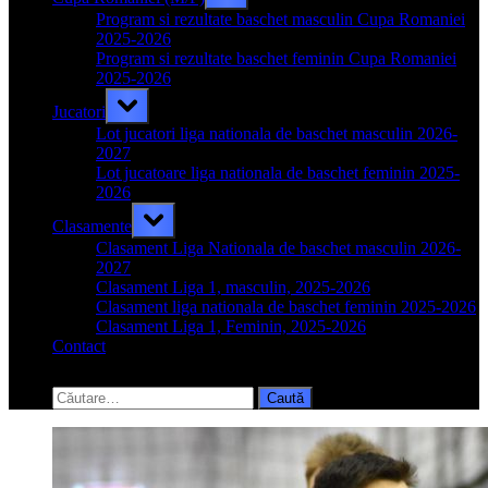
sub-
menu
Program si rezultate baschet masculin Cupa Romaniei
2025-2026
Program si rezultate baschet feminin Cupa Romaniei
2025-2026
Toggle
Jucatori
sub-
menu
Lot jucatori liga nationala de baschet masculin 2026-
2027
Lot jucatoare liga nationala de baschet feminin 2025-
2026
Toggle
Clasamente
sub-
menu
Clasament Liga Nationala de baschet masculin 2026-
2027
Clasament Liga 1, masculin, 2025-2026
Clasament liga nationala de baschet feminin 2025-2026
Clasament Liga 1, Feminin, 2025-2026
Contact
Toggle
search
Caută
form
după: