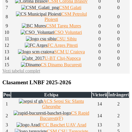
6
CSM Corona Brasov
0
0
7
CSM Galati
0
0
CSM Petrolul
8
0
0
Ploiesti
9
CSM Targu Mures
0
0
10
CSO Voluntari
0
0
11
CSU Sibiu
0
0
12
FC Arges Pitesti
0
0
13
SCM U Craiova
0
0
14
U-BT Cluj-Napoca
0
0
15
CS Dinamo Bucuresti
0
0
Vezi tabelul complet
Clasament LNBF 2025-2026
Pos
Echipa
Victorii
Înfrângeri
ACS Sepsi Sic Sfantu
1
14
2
Gheorghe
CS Rapid
2
14
2
Bucuresti(F)
3
FCC Baschet UAV Arad
13
3
4
CSM CSU Targoviste
11
5