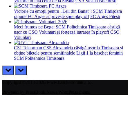
Victorie în fața celor de la Steaua
CSA Steaua Bucuresti
Victorie cu emoții pentru „Leii din Banat”: SCM Timișoara
răpune FC Argeș și privește spre play-off
FC Arges Pitesti
Meci frumos pe Bega: SCM Politehnica Timișoara câștigă
ușor cu CSO Voluntari și forțează intrarea în playoff
CSO
Voluntari
CSJ Teleorman CSS Alexandria câștigă ușor la Timișoara și
obține biletele pentru semifinalele Ligii 1 la baschet feminin
SCM Politehnica Timisoara
prev
next
Copyright ©2013-2026 www.baschetromania.ro.
Powered by
PressBook News WordPress theme