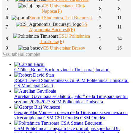
CS Universitatea Cluj-
5
8
8
Napoca(F)
6
Sportul Studentesc Leii Bucuresti
5
11
CS
7
5
11
Agronomia Bucuresti(F)
CSU Politehnica
8
2
14
Timisoara(F)
9
CS Universitar Brasov
0
16
Vezi tabelul complet
Cătălin „Bobo” Baciu revine la Timișoara!
Jucatori
Robert David Stan semnează cu SCM Politehnica Timișoara!
CS Municipal Galati
Aurelian Gavriloaia se alătură „leilor” de la Timișoara pentru
sezonul 2026-2027
SCM Politehnica Timisoara
George Blaj-Voinescu pleaca de la Timisoara si semnează cu
vicecampioana CSM CSU Oradea
CSM Oradea
CSM Politehnica Timișoara face primul pas spre locul 9: