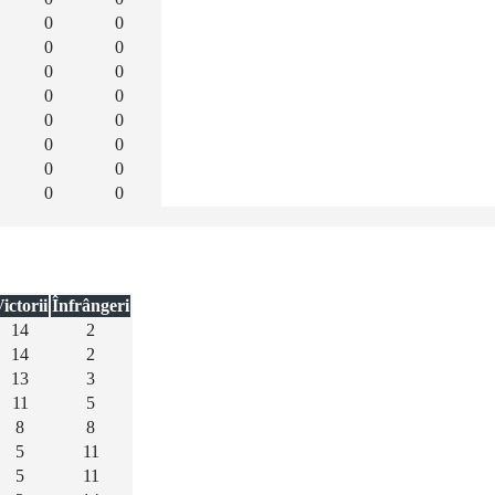
0
0
0
0
0
0
0
0
0
0
0
0
0
0
0
0
ictorii
Înfrângeri
14
2
14
2
13
3
11
5
8
8
5
11
5
11