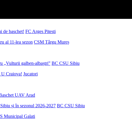
ui de baschet!
FC Arges Pitesti
u al 11-lea sezon
CSM Târgu Mureș
 „Vulturii galben-albaștri”
BC CSU Sibiu
 U Craiova!
Jucatori
Baschet UAV Arad
Sibiu și în sezonul 2026-2027
BC CSU Sibiu
S Municipal Galati