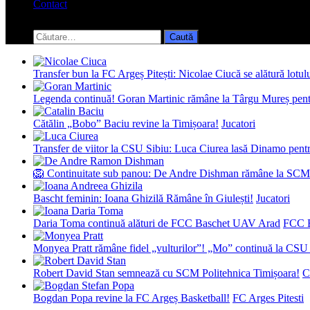
Contact
Toggle
search
Caută
form
după:
Transfer bun la FC Argeș Pitești: Nicolae Ciucă se alătură lotul
Legenda continuă! Goran Martinic rămâne la Târgu Mureș pentr
Cătălin „Bobo” Baciu revine la Timișoara!
Jucatori
Transfer de viitor la CSU Sibiu: Luca Ciurea lasă Dinamo pentru
🦁 Continuitate sub panou: De Andre Dishman rămâne la SCM
Bascht feminin: Ioana Ghizilă Rămâne în Giulești!
Jucatori
Daria Toma continuă alături de FCC Baschet UAV Arad
FCC 
Monyea Pratt rămâne fidel „vulturilor”! „Mo” continuă la CSU 
Robert David Stan semnează cu SCM Politehnica Timișoara!
C
Bogdan Popa revine la FC Argeș Basketball!
FC Arges Pitesti