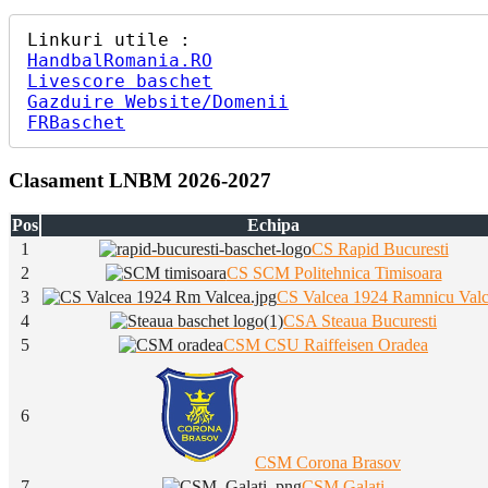
HandbalRomania.RO
Livescore baschet
Gazduire Website/Domenii
FRBaschet
Clasament LNBM 2026-2027
Pos
Echipa
1
CS Rapid Bucuresti
2
CS SCM Politehnica Timisoara
3
CS Valcea 1924 Ramnicu Val
4
CSA Steaua Bucuresti
5
CSM CSU Raiffeisen Oradea
6
CSM Corona Brasov
7
CSM Galati