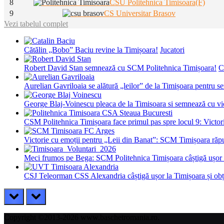
8
CSU Politehnica Timisoara(F)
9
CS Universitar Brasov
Vezi tabelul complet
Cătălin „Bobo” Baciu revine la Timișoara!
Jucatori
Robert David Stan semnează cu SCM Politehnica Timișoara!
C
Aurelian Gavriloaia se alătură „leilor” de la Timișoara pentru 
George Blaj-Voinescu pleaca de la Timisoara si semnează c
CSM Politehnica Timișoara face primul pas spre locul 9: Victorie
Victorie cu emoții pentru „Leii din Banat”: SCM Timișoara răpu
Meci frumos pe Bega: SCM Politehnica Timișoara câștigă ușor c
CSJ Teleorman CSS Alexandria câștigă ușor la Timișoara și obțin
prev
next
Copyright ©2013-2026 www.baschetromania.ro.