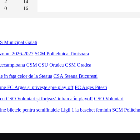
2
14
0
16
S Municipal Galati
sezonul 2026-2027
SCM Politehnica Timisoara
u vicecampioana CSM CSU Oradea
CSM Oradea
 în fața celor de la Steaua
CSA Steaua Bucuresti
ne FC Argeș și privește spre play-off
FC Arges Pitesti
u CSO Voluntari și forțează intrarea în playoff
CSO Voluntari
e biletele pentru semifinalele Ligii 1 la baschet feminin
SCM Politehn