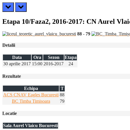
prev
next
Etapa 10/Faza2, 2016-2017: CN Aurel Vla
88
-
79
Detalii
Data
Ora
Sezon
Etapa
30 aprilie 2017
15:00
2016-2017
24
Rezultate
Echipa
T
ACS CNAV Eagles Bucuresti
88
BC Timba Timisoara
79
Locatie
Sala Aurel Vlaicu Bucuresti