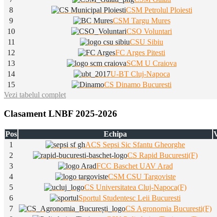
8
CSM Petrolul Ploiesti
9
CSM Targu Mures
10
CSO Voluntari
11
CSU Sibiu
12
FC Arges Pitesti
13
SCM U Craiova
14
U-BT Cluj-Napoca
15
CS Dinamo Bucuresti
Vezi tabelul complet
Clasament LNBF 2025-2026
Pos
Echipa
V
1
ACS Sepsi Sic Sfantu Gheorghe
2
CS Rapid Bucuresti(F)
3
FCC Baschet UAV Arad
4
CSM CSU Targoviste
5
CS Universitatea Cluj-Napoca(F)
6
Sportul Studentesc Leii Bucuresti
7
CS Agronomia Bucuresti(F)