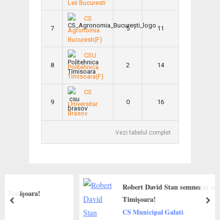
Leii Bucuresti
CS
7
5
11
Agronomia
Bucuresti(F)
CSU
8
2
14
Politehnica
Timisoara(F)
CS
9
0
16
Universitar
Brasov
Vezi tabelul complet
Robert David Stan semnează cu SCM Polite
a!
Timișoara!
prev
next
CS Municipal Galati