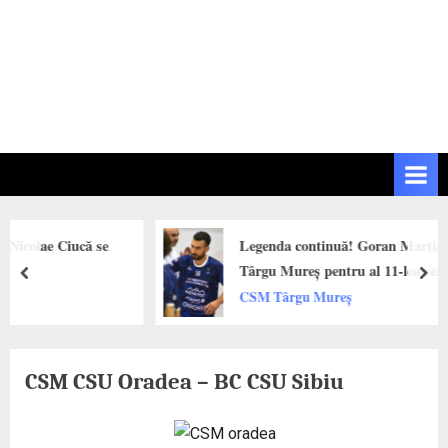
iucă se
Legenda continuă! Goran Martinic rămâne l
Târgu Mureș pentru al 11-lea sezon
prev
next
CSM Târgu Mureș
CSM CSU Oradea – BC CSU Sibiu