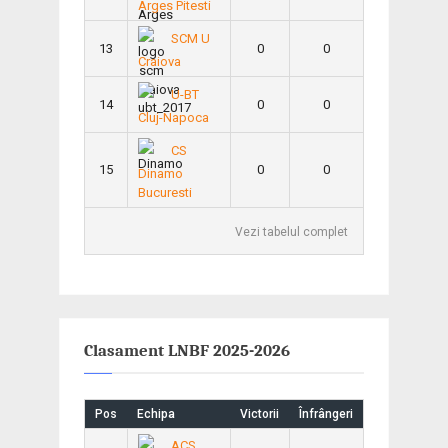
Arges Pitesti
SCM U
13
0
0
Craiova
U-BT
14
0
0
Cluj-Napoca
CS
15
0
0
Dinamo
Bucuresti
Vezi tabelul complet
Clasament LNBF 2025-2026
Pos
Echipa
Victorii
Înfrângeri
ACS