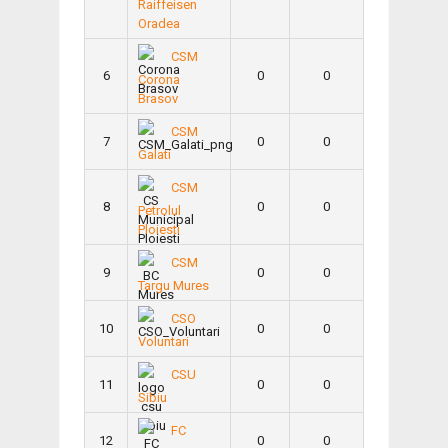
Raiffeisen
Oradea
CSM
6
0
0
Corona
Brasov
CSM
7
0
0
Galati
CSM
8
0
0
Petrolul
Ploiesti
CSM
9
0
0
Targu Mures
CSO
10
0
0
Voluntari
CSU
11
0
0
Sibiu
FC
12
0
0