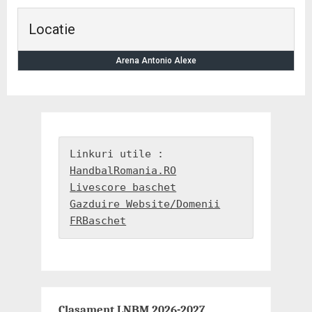
Locatie
Arena Antonio Alexe
HandbalRomania.RO
Livescore baschet
Gazduire Website/Domenii
FRBaschet
Clasament LNBM 2026-2027