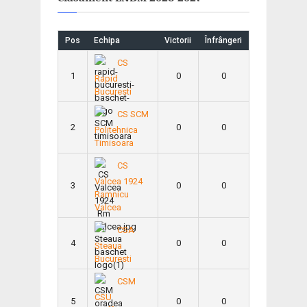
Pos
Echipa
Victorii
Înfrângeri
CS
1
0
0
Rapid
Bucuresti
CS SCM
2
0
0
Politehnica
Timisoara
CS
Valcea 1924
3
0
0
Ramnicu
Valcea
CSA
4
0
0
Steaua
Bucuresti
CSM
CSU
5
0
0