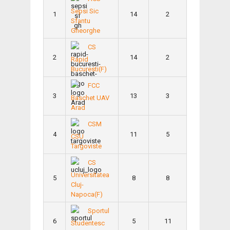
Sepsi Sic
1
14
2
Sfantu
Gheorghe
CS
2
14
2
Rapid
Bucuresti(F)
FCC
3
13
3
Baschet UAV
Arad
CSM
4
11
5
CSU
Targoviste
CS
Universitatea
5
8
8
Cluj-
Napoca(F)
Sportul
6
5
11
Studentesc