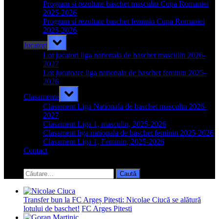
menu
Program si rezultate baschet masculin Cupa Romaniei
2025-2026
Program si rezultate baschet feminin Cupa Romaniei
2025-2026
Toggle
Jucatori
sub-
menu
Lot jucatori liga nationala de baschet masculin 2026-
2027
Lot jucatoare liga nationala de baschet feminin 2025-
2026
Toggle
Clasamente
sub-
menu
Clasament Liga Nationala de baschet masculin 2026-
2027
Clasament Liga 1, masculin, 2025-2026
Clasament liga nationala de baschet feminin 2025-2026
Clasament Liga 1, Feminin, 2025-2026
Contact
Toggle
search
Caută
form
după:
Transfer bun la FC Argeș Pitești: Nicolae Ciucă se alătură
lotului de baschet!
FC Arges Pitesti