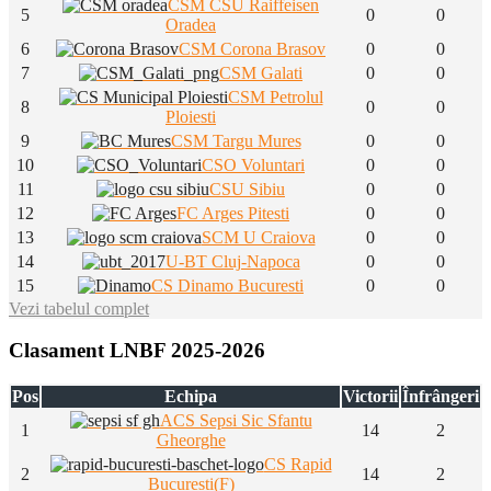
CSM CSU Raiffeisen
5
0
0
Oradea
6
CSM Corona Brasov
0
0
7
CSM Galati
0
0
CSM Petrolul
8
0
0
Ploiesti
9
CSM Targu Mures
0
0
10
CSO Voluntari
0
0
11
CSU Sibiu
0
0
12
FC Arges Pitesti
0
0
13
SCM U Craiova
0
0
14
U-BT Cluj-Napoca
0
0
15
CS Dinamo Bucuresti
0
0
Vezi tabelul complet
Clasament LNBF 2025-2026
Pos
Echipa
Victorii
Înfrângeri
ACS Sepsi Sic Sfantu
1
14
2
Gheorghe
CS Rapid
2
14
2
Bucuresti(F)