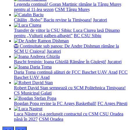
Legenda continuă! Goran Martinic rămâne la Târgu Mureș
pentru al 11-lea sezon
CSM Târgu Mureș
Cătălin „Bobo” Baciu revine la Timișoara!
Jucatori
Transfer de viitor la CSU Sibiu: Luca Ciurea lasă Dinamo
pentru „Vulturii galben-albaștri”
BC CSU Sibiu
🦁 Continuitate sub panou: De Andre Dishman rămâne la
SCM U Craiova!
Jucatori
Bascht feminin: Ioana Ghizilă Rămâne în Giulești!
Jucatori
Daria Toma continuă alături de FCC Baschet UAV Arad
FCC
Baschet UAV Arad
Robert David Stan semnează cu SCM Politehnica Timișoara!
CS Municipal Galati
Bogdan Popa revine la FC Argeș Basketball!
FC Arges Pitesti
Luca Năstruț și-a prelungit contractul cu CSM CSU Oradea
până în 2027
CSM Oradea
prev
next