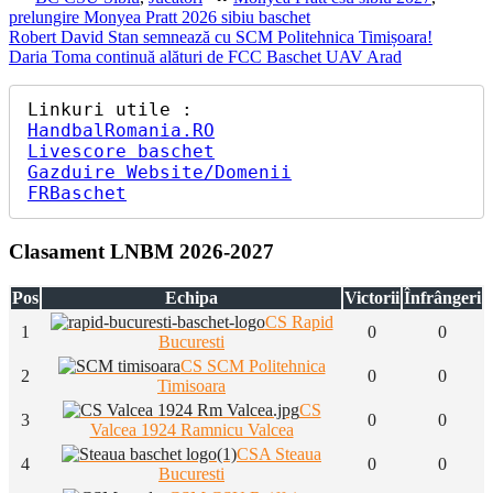
prelungire Monyea Pratt 2026 sibiu baschet
Navigare
Previous
Robert David Stan semnează cu SCM Politehnica Timișoara!
Post:
Next
Daria Toma continuă alături de FCC Baschet UAV Arad
în
Post:
articole
HandbalRomania.RO
Livescore baschet
Gazduire Website/Domenii
FRBaschet
Clasament LNBM 2026-2027
Pos
Echipa
Victorii
Înfrângeri
CS Rapid
1
0
0
Bucuresti
CS SCM Politehnica
2
0
0
Timisoara
CS
3
0
0
Valcea 1924 Ramnicu Valcea
CSA Steaua
4
0
0
Bucuresti