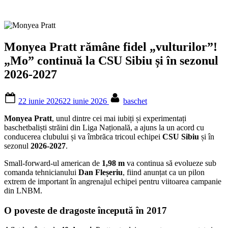
Monyea Pratt rămâne fidel „vulturilor”!
„Mo” continuă la CSU Sibiu și în sezonul
2026-2027
Posted
By
22 iunie 2026
22 iunie 2026
baschet
on
Monyea Pratt
, unul dintre cei mai iubiți și experimentați
baschetbaliști străini din Liga Națională, a ajuns la un acord cu
conducerea clubului și va îmbrăca tricoul echipei
CSU Sibiu
și în
sezonul
2026-2027
.
Small-forward-ul american de
1,98 m
va continua să evolueze sub
comanda tehnicianului
Dan Fleșeriu
, fiind anunțat ca un pilon
extrem de important în angrenajul echipei pentru viitoarea campanie
din LNBM.
O poveste de dragoste începută în 2017