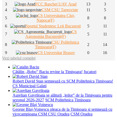
3
FCC Baschet UAV Arad
13
3
4
CSM CSU Targoviste
11
5
CS Universitatea Cluj-
5
8
8
Napoca(F)
6
Sportul Studentesc Leii Bucuresti
5
11
CS
7
5
11
Agronomia Bucuresti(F)
CSU Politehnica
8
2
14
Timisoara(F)
9
CS Universitar Brasov
0
16
Vezi tabelul complet
Cătălin „Bobo” Baciu revine la Timișoara!
Jucatori
Robert David Stan semnează cu SCM Politehnica Timișoara!
CS Municipal Galati
Aurelian Gavriloaia se alătură „leilor” de la Timișoara pentru
sezonul 2026-2027
SCM Politehnica Timisoara
George Blaj-Voinescu pleaca de la Timisoara si semnează cu
vicecampioana CSM CSU Oradea
CSM Oradea