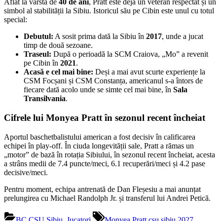
Aflat la vârsta de
40 de ani
, Pratt este deja un veteran respectat și un
simbol al stabilității la Sibiu. Istoricul său pe Cibin este unul cu totul
special:
Debutul:
A sosit prima dată la Sibiu în
2017
, unde a jucat
timp de două sezoane.
Traseul:
După o perioadă la SCM Craiova, „Mo” a revenit
pe Cibin în
2021
.
Acasă e cel mai bine:
Deși a mai avut scurte experiențe la
CSM Focșani și CSM Constanța, americanul s-a întors de
fiecare dată acolo unde se simte cel mai bine, în
Sala
Transilvania
.
Cifrele lui Monyea Pratt în sezonul recent încheiat
Aportul baschetbalistului american a fost decisiv în calificarea
echipei în play-off. În ciuda longevității sale, Pratt a rămas un
„motor” de bază în rotația Sibiului, în sezonul recent încheiat, acesta
a strâns medii de 7.4 puncte/meci, 6.1 recuperări/meci și 4.2 pase
decisive/meci.
Pentru moment, echipa antrenată de Dan Fleșesiu a mai anunțat
prelungirea cu Michael Randolph Jr. și transferul lui Andrei Petică.
Tags:
BC CSU Sibiu
,
Jucatori
Monyea Pratt csu sibiu 2027
,