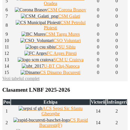
5
0
0
Oradea
6
CSM Corona Brasov
0
0
7
CSM Galati
0
0
CSM Petrolul
8
0
0
Ploiesti
9
CSM Targu Mures
0
0
10
CSO Voluntari
0
0
11
CSU Sibiu
0
0
12
FC Arges Pitesti
0
0
13
SCM U Craiova
0
0
14
U-BT Cluj-Napoca
0
0
15
CS Dinamo Bucuresti
0
0
Vezi tabelul complet
Clasament LNBF 2025-2026
Pos
Echipa
Victorii
Înfrângeri
ACS Sepsi Sic Sfantu
1
14
2
Gheorghe
CS Rapid
2
14
2
Bucuresti(F)