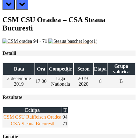
prev
next
CSM CSU Oradea – CSA Steaua
Bucuresti
94
-
71
Detalii
Grupa
Data
Ora
Competiție
Sezon
Etapa
valorica
2 decembrie
Liga
2019-
17:00
8
B
2019
Nationala
2020
Rezultate
Echipa
T
CSM CSU Raiffeisen Oradea
94
CSA Steaua Bucuresti
71
Locatie