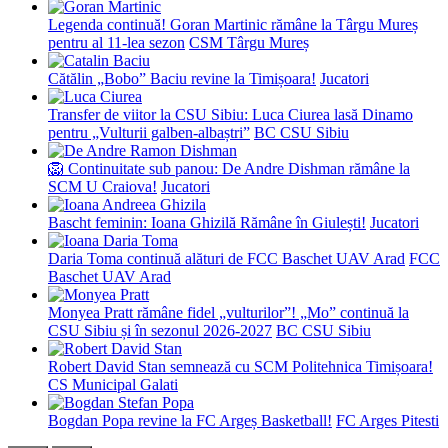
Legenda continuă! Goran Martinic rămâne la Târgu Mureș
pentru al 11-lea sezon
CSM Târgu Mureș
Cătălin „Bobo” Baciu revine la Timișoara!
Jucatori
Transfer de viitor la CSU Sibiu: Luca Ciurea lasă Dinamo
pentru „Vulturii galben-albaștri”
BC CSU Sibiu
🦁 Continuitate sub panou: De Andre Dishman rămâne la
SCM U Craiova!
Jucatori
Bascht feminin: Ioana Ghizilă Rămâne în Giulești!
Jucatori
Daria Toma continuă alături de FCC Baschet UAV Arad
FCC
Baschet UAV Arad
Monyea Pratt rămâne fidel „vulturilor”! „Mo” continuă la
CSU Sibiu și în sezonul 2026-2027
BC CSU Sibiu
Robert David Stan semnează cu SCM Politehnica Timișoara!
CS Municipal Galati
Bogdan Popa revine la FC Argeș Basketball!
FC Arges Pitesti