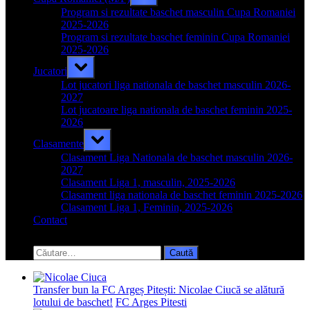
sub-
menu
Program si rezultate baschet masculin Cupa Romaniei
2025-2026
Program si rezultate baschet feminin Cupa Romaniei
2025-2026
Toggle
Jucatori
sub-
menu
Lot jucatori liga nationala de baschet masculin 2026-
2027
Lot jucatoare liga nationala de baschet feminin 2025-
2026
Toggle
Clasamente
sub-
menu
Clasament Liga Nationala de baschet masculin 2026-
2027
Clasament Liga 1, masculin, 2025-2026
Clasament liga nationala de baschet feminin 2025-2026
Clasament Liga 1, Feminin, 2025-2026
Contact
Toggle
search
Caută
form
după:
Transfer bun la FC Argeș Pitești: Nicolae Ciucă se alătură
lotului de baschet!
FC Arges Pitesti