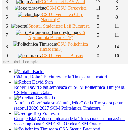
3
FCC Baschet UAV Arad
13
3
4
CSM CSU Targoviste
11
5
CS Universitatea Cluj-
5
8
8
Napoca(F)
6
Sportul Studentesc Leii Bucuresti
5
11
CS
7
5
11
Agronomia Bucuresti(F)
CSU Politehnica
8
2
14
Timisoara(F)
9
CS Universitar Brasov
0
16
Vezi tabelul complet
Cătălin „Bobo” Baciu revine la Timișoara!
Jucatori
Robert David Stan semnează cu SCM Politehnica Timișoara!
CS Municipal Galati
Aurelian Gavriloaia se alătură „leilor” de la Timișoara pentru
sezonul 2026-2027
SCM Politehnica Timisoara
George Blaj-Voinescu pleaca de la Timisoara si semnează cu
vicecampioana CSM CSU Oradea
CSM Oradea