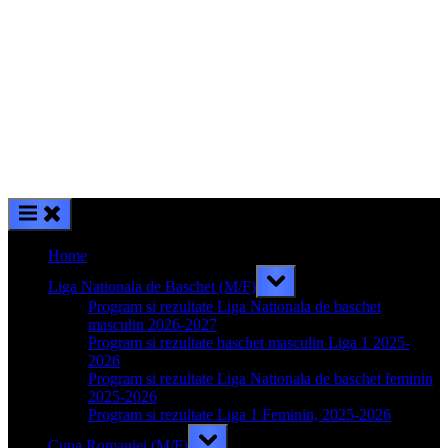
Home
Toggle
Liga Nationala de Baschet (M/F)
sub-
menu
Program si rezultate Liga Nationala de baschet
masculin 2026-2027
Program si rezultate baschet masculin Liga 1 2025-
2026
Program si rezultate Liga Nationala de baschet feminin
2025-2026
Program si rezultate Liga 1 Feminin, 2025-2026
Toggle
Cupa Romaniei (M/F)