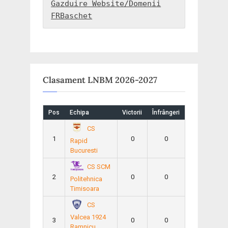
Gazduire Website/Domenii
FRBaschet
Clasament LNBM 2026-2027
Pos
Echipa
Victorii
Înfrângeri
CS
1
0
0
Rapid
Bucuresti
CS SCM
2
0
0
Politehnica
Timisoara
CS
Valcea 1924
3
0
0
Ramnicu