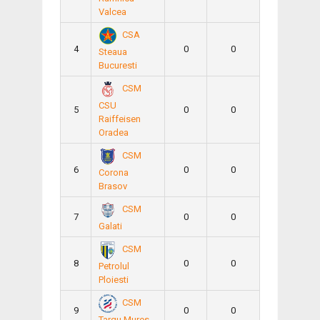
Valcea
CSA
4
0
0
Steaua
Bucuresti
CSM
CSU
5
0
0
Raiffeisen
Oradea
CSM
6
0
0
Corona
Brasov
CSM
7
0
0
Galati
CSM
8
0
0
Petrolul
Ploiesti
CSM
9
0
0
Targu Mures