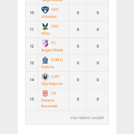
CSO
10
0
0
Voluntari
CSU
11
0
0
Sibiu
FC
12
0
0
Arges Pitesti
SCM U
13
0
0
Craiova
U-BT
14
0
0
Cluj-Napoca
CS
15
0
0
Dinamo
Bucuresti
Vezi tabelul complet