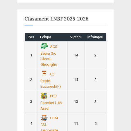
Clasament LNBF 2025-2026
Pos
Echipa
Victorii
Înfrângeri
ACS
Sepsi Sic
1
14
2
Sfantu
Gheorghe
CS
2
14
2
Rapid
Bucuresti(F)
FCC
3
13
3
Baschet UAV
Arad
CSM
4
11
5
CSU
Targoviste