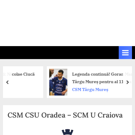
e Ciucă
Legenda continuă! Goran Martinic rămân
Târgu Mureș pentru al 11-lea sezon
prev
nex
CSM Târgu Mureș
CSM CSU Oradea – SCM U Craiova