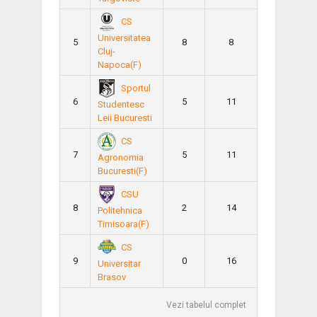
CS
Universitatea
5
8
8
Cluj-
Napoca(F)
Sportul
6
5
11
Studentesc
Leii Bucuresti
CS
7
5
11
Agronomia
Bucuresti(F)
CSU
8
2
14
Politehnica
Timisoara(F)
CS
9
0
16
Universitar
Brasov
Vezi tabelul complet