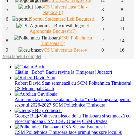
4
CSM CSU Targoviste
11
5
CS Universitatea Cluj-
5
8
8
Napoca(F)
6
Sportul Studentesc Leii Bucuresti
5
11
CS
7
5
11
Agronomia Bucuresti(F)
CSU Politehnica
8
2
14
Timisoara(F)
9
CS Universitar Brasov
0
16
Vezi tabelul complet
Cătălin „Bobo” Baciu revine la Timișoara!
Jucatori
Robert David Stan semnează cu SCM Politehnica Timișoara!
CS Municipal Galati
Aurelian Gavriloaia se alătură „leilor” de la Timișoara pentru
sezonul 2026-2027
SCM Politehnica Timisoara
George Blaj-Voinescu pleaca de la Timisoara si semnează cu
vicecampioana CSM CSU Oradea
CSM Oradea
CSM Politehnica Timișoara face primul pas spre locul 9: