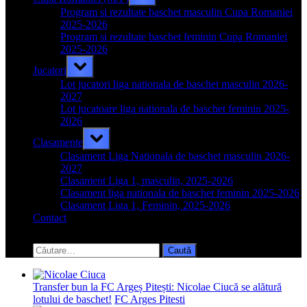
sub-
menu
Program si rezultate baschet masculin Cupa Romaniei
2025-2026
Program si rezultate baschet feminin Cupa Romaniei
2025-2026
Toggle
Jucatori
sub-
menu
Lot jucatori liga nationala de baschet masculin 2026-
2027
Lot jucatoare liga nationala de baschet feminin 2025-
2026
Toggle
Clasamente
sub-
menu
Clasament Liga Nationala de baschet masculin 2026-
2027
Clasament Liga 1, masculin, 2025-2026
Clasament liga nationala de baschet feminin 2025-2026
Clasament Liga 1, Feminin, 2025-2026
Contact
Toggle
search
Caută
form
după:
Transfer bun la FC Argeș Pitești: Nicolae Ciucă se alătură
lotului de baschet!
FC Arges Pitesti