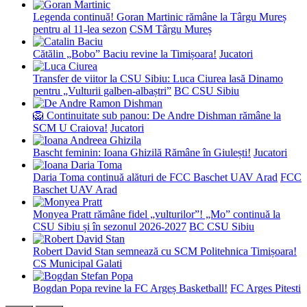
Legenda continuă! Goran Martinic rămâne la Târgu Mureș
pentru al 11-lea sezon
CSM Târgu Mureș
Cătălin „Bobo” Baciu revine la Timișoara!
Jucatori
Transfer de viitor la CSU Sibiu: Luca Ciurea lasă Dinamo
pentru „Vulturii galben-albaștri”
BC CSU Sibiu
🦁 Continuitate sub panou: De Andre Dishman rămâne la
SCM U Craiova!
Jucatori
Bascht feminin: Ioana Ghizilă Rămâne în Giulești!
Jucatori
Daria Toma continuă alături de FCC Baschet UAV Arad
FCC
Baschet UAV Arad
Monyea Pratt rămâne fidel „vulturilor”! „Mo” continuă la
CSU Sibiu și în sezonul 2026-2027
BC CSU Sibiu
Robert David Stan semnează cu SCM Politehnica Timișoara!
CS Municipal Galati
Bogdan Popa revine la FC Argeș Basketball!
FC Arges Pitesti