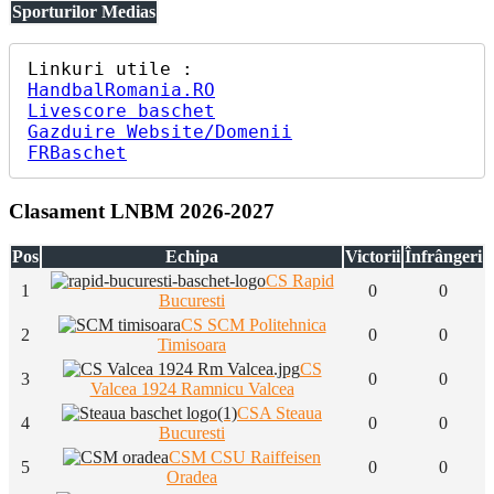
Sporturilor Medias
HandbalRomania.RO
Livescore baschet
Gazduire Website/Domenii
FRBaschet
Clasament LNBM 2026-2027
Pos
Echipa
Victorii
Înfrângeri
CS Rapid
1
0
0
Bucuresti
CS SCM Politehnica
2
0
0
Timisoara
CS
3
0
0
Valcea 1924 Ramnicu Valcea
CSA Steaua
4
0
0
Bucuresti
CSM CSU Raiffeisen
5
0
0
Oradea