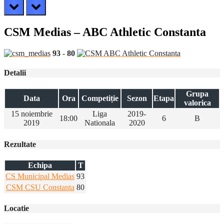
prev
next
CSM Medias – ABC Athletic Constanta
93
-
80
Detalii
Grupa
Data
Ora
Competiție
Sezon
Etapa
valorica
15 noiembrie
Liga
2019-
18:00
6
B
2019
Nationala
2020
Rezultate
Echipa
T
CS Municipal Medias
93
CSM CSU Constanta
80
Locatie