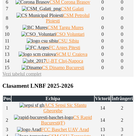
6
CSM Corona Brasov
0
0
7
CSM Galati
0
0
CSM Petrolul
8
0
0
Ploiesti
9
CSM Targu Mures
0
0
10
CSO Voluntari
0
0
11
CSU Sibiu
0
0
12
FC Arges Pitesti
0
0
13
SCM U Craiova
0
0
14
U-BT Cluj-Napoca
0
0
15
CS Dinamo Bucuresti
0
0
Vezi tabelul complet
Clasament LNBF 2025-2026
Pos
Echipa
Victorii
Înfrângeri
ACS Sepsi Sic Sfantu
1
14
2
Gheorghe
CS Rapid
2
14
2
Bucuresti(F)
3
FCC Baschet UAV Arad
13
3