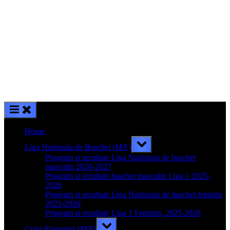
Home
Toggle
Liga Nationala de Baschet (M/F)
sub-
menu
Program si rezultate Liga Nationala de baschet
masculin 2026-2027
Program si rezultate baschet masculin Liga 1 2025-
2026
Program si rezultate Liga Nationala de baschet feminin
2025-2026
Program si rezultate Liga 1 Feminin, 2025-2026
Toggle
Cupa Romaniei (M/F)