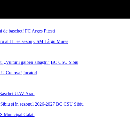
ui de baschet!
FC Arges Pitesti
u al 11-lea sezon
CSM Târgu Mureș
 „Vulturii galben-albaștri”
BC CSU Sibiu
 U Craiova!
Jucatori
Baschet UAV Arad
Sibiu și în sezonul 2026-2027
BC CSU Sibiu
S Municipal Galati