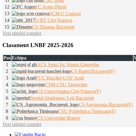
11
CSU Sibiu
12
FC Arges Pitesti
13
SCM U Craiova
14
U-BT Cluj-Napoca
15
CS Dinamo Bucuresti
Vezi tabelul complet
Clasament LNBF 2025-2026
Pos
Echipa
V
1
ACS Sepsi Sic Sfantu Gheorghe
2
CS Rapid Bucuresti(F)
3
FCC Baschet UAV Arad
4
CSM CSU Targoviste
5
CS Universitatea Cluj-Napoca(F)
6
Sportul Studentesc Leii Bucuresti
7
CS Agronomia Bucuresti(F)
8
CSU Politehnica Timisoara(F)
9
CS Universitar Brasov
Vezi tabelul complet