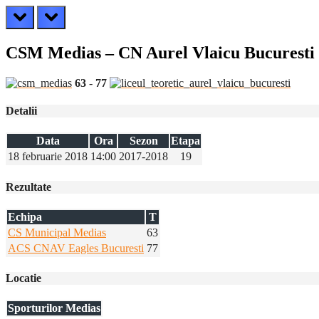
prev
next
CSM Medias – CN Aurel Vlaicu Bucuresti
63
-
77
Detalii
Data
Ora
Sezon
Etapa
18 februarie 2018
14:00
2017-2018
19
Rezultate
Echipa
T
CS Municipal Medias
63
ACS CNAV Eagles Bucuresti
77
Locatie
Sporturilor Medias