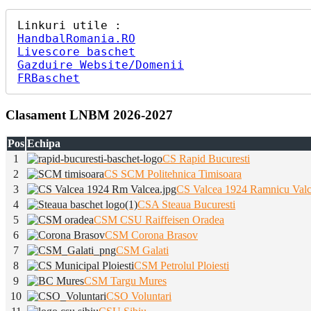
HandbalRomania.RO
Livescore baschet
Gazduire Website/Domenii
FRBaschet
Clasament LNBM 2026-2027
Pos
Echipa
1
CS Rapid Bucuresti
2
CS SCM Politehnica Timisoara
3
CS Valcea 1924 Ramnicu Val
4
CSA Steaua Bucuresti
5
CSM CSU Raiffeisen Oradea
6
CSM Corona Brasov
7
CSM Galati
8
CSM Petrolul Ploiesti
9
CSM Targu Mures
10
CSO Voluntari