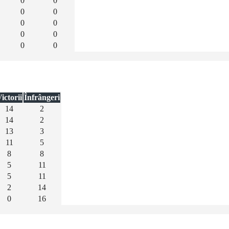
0
0
0
0
0
0
0
0
0
0
ictorii
Înfrângeri
14
2
14
2
13
3
11
5
8
8
5
11
5
11
2
14
0
16