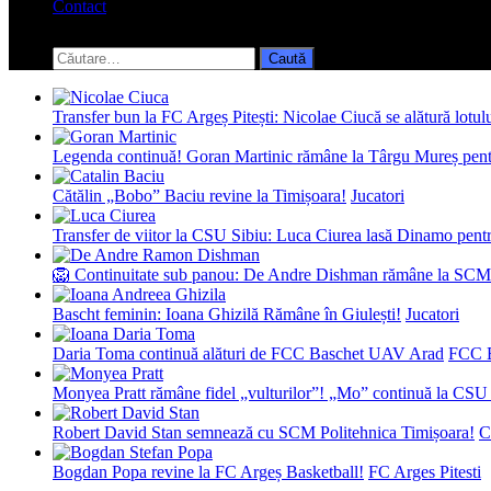
Contact
Toggle
search
Caută
form
după:
Transfer bun la FC Argeș Pitești: Nicolae Ciucă se alătură lotul
Legenda continuă! Goran Martinic rămâne la Târgu Mureș pentr
Cătălin „Bobo” Baciu revine la Timișoara!
Jucatori
Transfer de viitor la CSU Sibiu: Luca Ciurea lasă Dinamo pentru
🦁 Continuitate sub panou: De Andre Dishman rămâne la SCM
Bascht feminin: Ioana Ghizilă Rămâne în Giulești!
Jucatori
Daria Toma continuă alături de FCC Baschet UAV Arad
FCC 
Monyea Pratt rămâne fidel „vulturilor”! „Mo” continuă la CSU 
Robert David Stan semnează cu SCM Politehnica Timișoara!
C
Bogdan Popa revine la FC Argeș Basketball!
FC Arges Pitesti