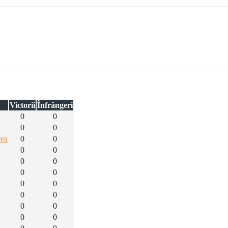
Victorii
Înfrângeri
0
0
0
0
cea
0
0
0
0
0
0
0
0
0
0
0
0
0
0
0
0