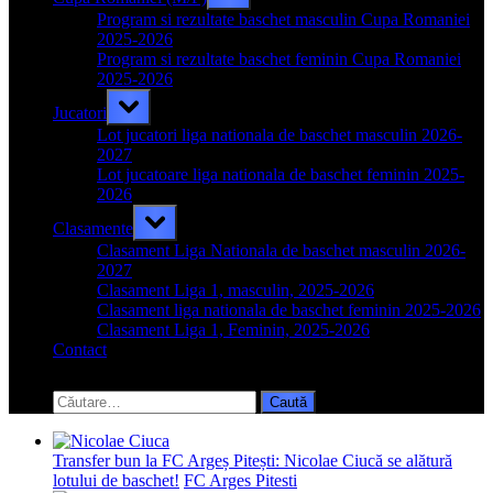
sub-
menu
Program si rezultate baschet masculin Cupa Romaniei
2025-2026
Program si rezultate baschet feminin Cupa Romaniei
2025-2026
Toggle
Jucatori
sub-
menu
Lot jucatori liga nationala de baschet masculin 2026-
2027
Lot jucatoare liga nationala de baschet feminin 2025-
2026
Toggle
Clasamente
sub-
menu
Clasament Liga Nationala de baschet masculin 2026-
2027
Clasament Liga 1, masculin, 2025-2026
Clasament liga nationala de baschet feminin 2025-2026
Clasament Liga 1, Feminin, 2025-2026
Contact
Toggle
search
Caută
form
după:
Transfer bun la FC Argeș Pitești: Nicolae Ciucă se alătură
lotului de baschet!
FC Arges Pitesti