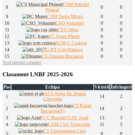
CSM Petrolul
8
0
0
Ploiesti
9
CSM Targu Mures
0
0
10
CSO Voluntari
0
0
11
CSU Sibiu
0
0
12
FC Arges Pitesti
0
0
13
SCM U Craiova
0
0
14
U-BT Cluj-Napoca
0
0
15
CS Dinamo Bucuresti
0
0
Vezi tabelul complet
Clasament LNBF 2025-2026
Pos
Echipa
Victorii
Înfrângeri
ACS Sepsi Sic Sfantu
1
14
2
Gheorghe
CS Rapid
2
14
2
Bucuresti(F)
3
FCC Baschet UAV Arad
13
3
4
CSM CSU Targoviste
11
5
CS Universitatea Cluj-
5
8
8