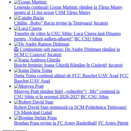
Legenda continuă! Goran Martinic rămâne la Târgu Mureș
pentru al 11-lea sezon
CSM Târgu Mureș
Cătălin „Bobo” Baciu revine la Timișoara!
Jucatori
Transfer de viitor la CSU Sibiu: Luca Ciurea lasă Dinamo
pentru „Vulturii galben-albaștri”
BC CSU Sibiu
🦁 Continuitate sub panou: De Andre Dishman rămâne la
SCM U Craiova!
Jucatori
Bascht feminin: Ioana Ghizilă Rămâne în Giulești!
Jucatori
Daria Toma continuă alături de FCC Baschet UAV Arad
FCC
Baschet UAV Arad
Monyea Pratt rămâne fidel „vulturilor”! „Mo” continuă la
CSU Sibiu și în sezonul 2026-2027
BC CSU Sibiu
Robert David Stan semnează cu SCM Politehnica Timișoara!
CS Municipal Galati
Bogdan Popa revine la FC Argeș Basketball!
FC Arges Pitesti