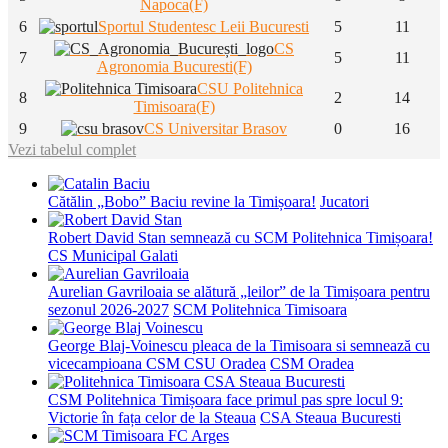
Napoca(F)
6
Sportul Studentesc Leii Bucuresti
5
11
CS
7
5
11
Agronomia Bucuresti(F)
CSU Politehnica
8
2
14
Timisoara(F)
9
CS Universitar Brasov
0
16
Vezi tabelul complet
Cătălin „Bobo” Baciu revine la Timișoara!
Jucatori
Robert David Stan semnează cu SCM Politehnica Timișoara!
CS Municipal Galati
Aurelian Gavriloaia se alătură „leilor” de la Timișoara pentru
sezonul 2026-2027
SCM Politehnica Timisoara
George Blaj-Voinescu pleaca de la Timisoara si semnează cu
vicecampioana CSM CSU Oradea
CSM Oradea
CSM Politehnica Timișoara face primul pas spre locul 9:
Victorie în fața celor de la Steaua
CSA Steaua Bucuresti