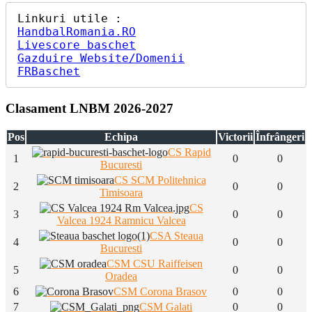
HandbalRomania.RO
Livescore baschet
Gazduire Website/Domenii
FRBaschet
Clasament LNBM 2026-2027
Pos
Echipa
Victorii
Înfrângeri
CS Rapid
1
0
0
Bucuresti
CS SCM Politehnica
2
0
0
Timisoara
CS
3
0
0
Valcea 1924 Ramnicu Valcea
CSA Steaua
4
0
0
Bucuresti
CSM CSU Raiffeisen
5
0
0
Oradea
6
CSM Corona Brasov
0
0
7
CSM Galati
0
0