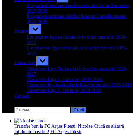
sub-
menu
Program si rezultate baschet masculin Cupa Romaniei
2025-2026
Program si rezultate baschet feminin Cupa Romaniei
2025-2026
Toggle
Jucatori
sub-
menu
Lot jucatori liga nationala de baschet masculin 2026-
2027
Lot jucatoare liga nationala de baschet feminin 2025-
2026
Toggle
Clasamente
sub-
menu
Clasament Liga Nationala de baschet masculin 2026-
2027
Clasament Liga 1, masculin, 2025-2026
Clasament liga nationala de baschet feminin 2025-2026
Clasament Liga 1, Feminin, 2025-2026
Contact
Toggle
search
Caută
form
după:
Transfer bun la FC Argeș Pitești: Nicolae Ciucă se alătură
lotului de baschet!
FC Arges Pitesti