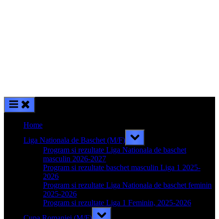
Home
Toggle
Liga Nationala de Baschet (M/F)
sub-
menu
Program si rezultate Liga Nationala de baschet
masculin 2026-2027
Program si rezultate baschet masculin Liga 1 2025-
2026
Program si rezultate Liga Nationala de baschet feminin
2025-2026
Program si rezultate Liga 1 Feminin, 2025-2026
Toggle
Cupa Romaniei (M/F)