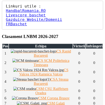
HandbalRomania.RO
Livescore baschet
Gazduire Website/Domenii
FRBaschet
Clasament LNBM 2026-2027
Pos
Echipa
Victorii
Înfrângeri
CS Rapid
1
0
0
Bucuresti
CS SCM Politehnica
2
0
0
Timisoara
CS
3
0
0
Valcea 1924 Ramnicu Valcea
CSA Steaua
4
0
0
Bucuresti
CSM CSU Raiffeisen
5
0
0
Oradea
6
CSM Corona Brasov
0
0
7
CSM Galati
0
0