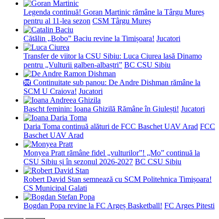
Legenda continuă! Goran Martinic rămâne la Târgu Mureș
pentru al 11-lea sezon
CSM Târgu Mureș
Cătălin „Bobo” Baciu revine la Timișoara!
Jucatori
Transfer de viitor la CSU Sibiu: Luca Ciurea lasă Dinamo
pentru „Vulturii galben-albaștri”
BC CSU Sibiu
🦁 Continuitate sub panou: De Andre Dishman rămâne la
SCM U Craiova!
Jucatori
Bascht feminin: Ioana Ghizilă Rămâne în Giulești!
Jucatori
Daria Toma continuă alături de FCC Baschet UAV Arad
FCC
Baschet UAV Arad
Monyea Pratt rămâne fidel „vulturilor”! „Mo” continuă la
CSU Sibiu și în sezonul 2026-2027
BC CSU Sibiu
Robert David Stan semnează cu SCM Politehnica Timișoara!
CS Municipal Galati
Bogdan Popa revine la FC Argeș Basketball!
FC Arges Pitesti