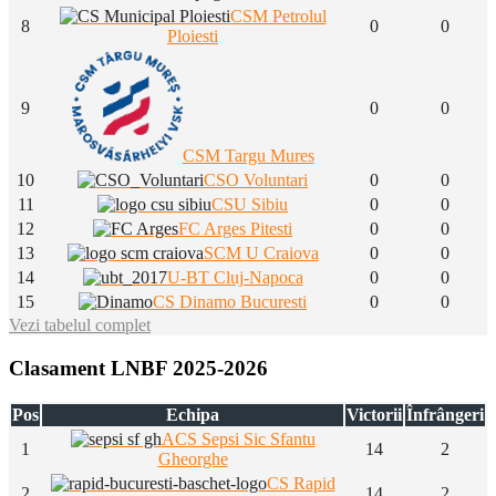
CSM Petrolul
8
0
0
Ploiesti
9
0
0
CSM Targu Mures
10
CSO Voluntari
0
0
11
CSU Sibiu
0
0
12
FC Arges Pitesti
0
0
13
SCM U Craiova
0
0
14
U-BT Cluj-Napoca
0
0
15
CS Dinamo Bucuresti
0
0
Vezi tabelul complet
Clasament LNBF 2025-2026
Pos
Echipa
Victorii
Înfrângeri
ACS Sepsi Sic Sfantu
1
14
2
Gheorghe
CS Rapid
2
14
2