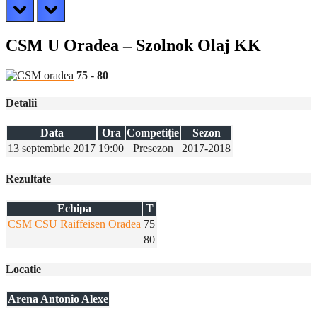
prev
next
CSM U Oradea – Szolnok Olaj KK
75
-
80
Detalii
Data
Ora
Competiție
Sezon
13 septembrie 2017
19:00
Presezon
2017-2018
Rezultate
Echipa
T
CSM CSU Raiffeisen Oradea
75
80
Locatie
Arena Antonio Alexe