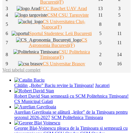
Bucuresti(F)
3
FCC Baschet UAV Arad
13
3
4
CSM CSU Targoviste
11
5
CS Universitatea Cluj-
5
8
8
Napoca(F)
6
Sportul Studentesc Leii Bucuresti
5
11
CS
7
5
11
Agronomia Bucuresti(F)
CSU Politehnica
8
2
14
Timisoara(F)
9
CS Universitar Brasov
0
16
Vezi tabelul complet
Cătălin „Bobo” Baciu revine la Timișoara!
Jucatori
Robert David Stan semnează cu SCM Politehnica Timișoara!
CS Municipal Galati
Aurelian Gavriloaia se alătură „leilor” de la Timișoara pentru
sezonul 2026-2027
SCM Politehnica Timisoara
George Blaj-Voinescu pleaca de la Timisoara si semnează cu