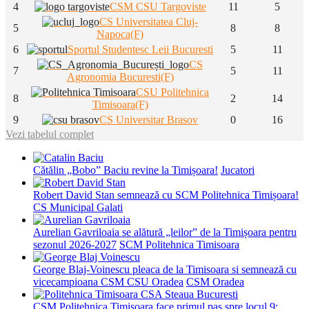
4
CSM CSU Targoviste
11
5
CS Universitatea Cluj-
5
8
8
Napoca(F)
6
Sportul Studentesc Leii Bucuresti
5
11
CS
7
5
11
Agronomia Bucuresti(F)
CSU Politehnica
8
2
14
Timisoara(F)
9
CS Universitar Brasov
0
16
Vezi tabelul complet
Cătălin „Bobo” Baciu revine la Timișoara!
Jucatori
Robert David Stan semnează cu SCM Politehnica Timișoara!
CS Municipal Galati
Aurelian Gavriloaia se alătură „leilor” de la Timișoara pentru
sezonul 2026-2027
SCM Politehnica Timisoara
George Blaj-Voinescu pleaca de la Timisoara si semnează cu
vicecampioana CSM CSU Oradea
CSM Oradea
CSM Politehnica Timișoara face primul pas spre locul 9: