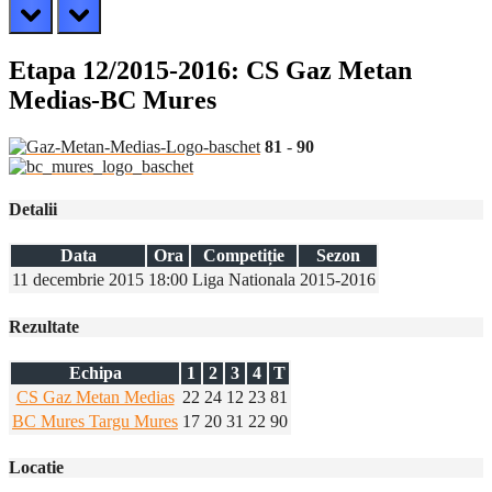
prev
next
Etapa 12/2015-2016: CS Gaz Metan
Medias-BC Mures
81
-
90
Detalii
Data
Ora
Competiție
Sezon
11 decembrie 2015
18:00
Liga Nationala
2015-2016
Rezultate
Echipa
1
2
3
4
T
CS Gaz Metan Medias
22
24
12
23
81
BC Mures Targu Mures
17
20
31
22
90
Locatie