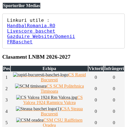
Sporturilor Medias
HandbalRomania.RO
Livescore baschet
Gazduire Website/Domenii
FRBaschet
Clasament LNBM 2026-2027
Pos
Echipa
Victorii
Înfrângeri
CS Rapid
1
0
0
Bucuresti
CS SCM Politehnica
2
0
0
Timisoara
CS
3
0
0
Valcea 1924 Ramnicu Valcea
CSA Steaua
4
0
0
Bucuresti
CSM CSU Raiffeisen
5
0
0
Oradea