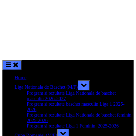
Home
Toggle
Liga Nationala de Baschet (M/F)
sub-
menu
Program si rezultate Liga Nationala de baschet
masculin 2026-2027
Program si rezultate baschet masculin Liga 1 2025-
2026
Program si rezultate Liga Nationala de baschet feminin
2025-2026
Program si rezultate Liga 1 Feminin, 2025-2026
Toggle
Cupa Romaniei (M/F)