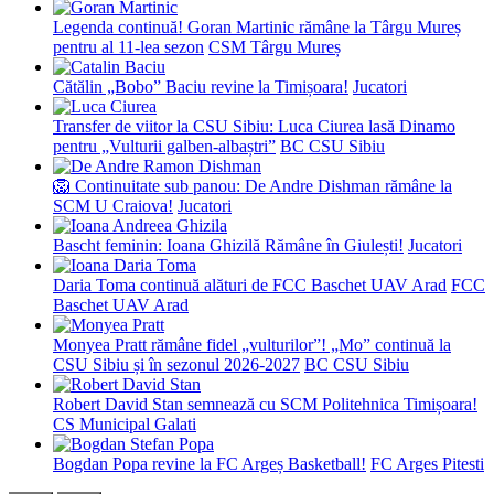
Legenda continuă! Goran Martinic rămâne la Târgu Mureș
pentru al 11-lea sezon
CSM Târgu Mureș
Cătălin „Bobo” Baciu revine la Timișoara!
Jucatori
Transfer de viitor la CSU Sibiu: Luca Ciurea lasă Dinamo
pentru „Vulturii galben-albaștri”
BC CSU Sibiu
🦁 Continuitate sub panou: De Andre Dishman rămâne la
SCM U Craiova!
Jucatori
Bascht feminin: Ioana Ghizilă Rămâne în Giulești!
Jucatori
Daria Toma continuă alături de FCC Baschet UAV Arad
FCC
Baschet UAV Arad
Monyea Pratt rămâne fidel „vulturilor”! „Mo” continuă la
CSU Sibiu și în sezonul 2026-2027
BC CSU Sibiu
Robert David Stan semnează cu SCM Politehnica Timișoara!
CS Municipal Galati
Bogdan Popa revine la FC Argeș Basketball!
FC Arges Pitesti