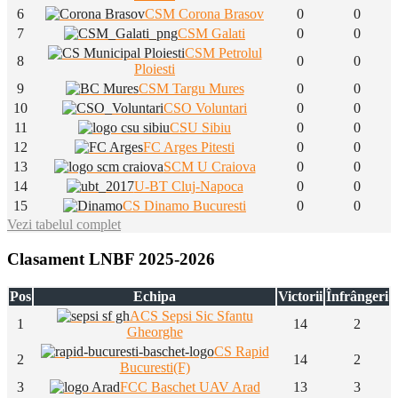
6
CSM Corona Brasov
0
0
7
CSM Galati
0
0
CSM Petrolul
8
0
0
Ploiesti
9
CSM Targu Mures
0
0
10
CSO Voluntari
0
0
11
CSU Sibiu
0
0
12
FC Arges Pitesti
0
0
13
SCM U Craiova
0
0
14
U-BT Cluj-Napoca
0
0
15
CS Dinamo Bucuresti
0
0
Vezi tabelul complet
Clasament LNBF 2025-2026
Pos
Echipa
Victorii
Înfrângeri
ACS Sepsi Sic Sfantu
1
14
2
Gheorghe
CS Rapid
2
14
2
Bucuresti(F)
3
FCC Baschet UAV Arad
13
3