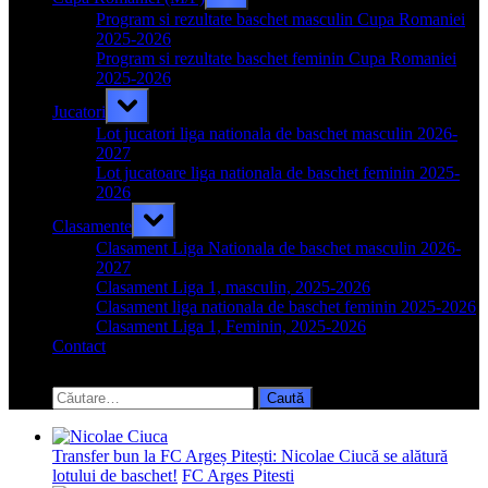
sub-
menu
Program si rezultate baschet masculin Cupa Romaniei
2025-2026
Program si rezultate baschet feminin Cupa Romaniei
2025-2026
Toggle
Jucatori
sub-
menu
Lot jucatori liga nationala de baschet masculin 2026-
2027
Lot jucatoare liga nationala de baschet feminin 2025-
2026
Toggle
Clasamente
sub-
menu
Clasament Liga Nationala de baschet masculin 2026-
2027
Clasament Liga 1, masculin, 2025-2026
Clasament liga nationala de baschet feminin 2025-2026
Clasament Liga 1, Feminin, 2025-2026
Contact
Toggle
search
Caută
form
după:
Transfer bun la FC Argeș Pitești: Nicolae Ciucă se alătură
lotului de baschet!
FC Arges Pitesti