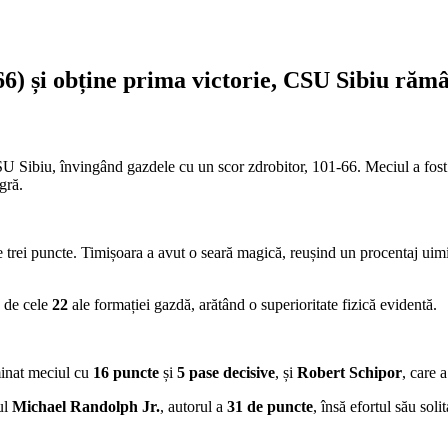
) și obține prima victorie, CSU Sibiu rămân
 Sibiu, învingând gazdele cu un scor zdrobitor, 101-66. Meciul a fost o
gră.
e de trei puncte. Timișoara a avut o seară magică, reușind un procentaj uim
ă de cele
22
ale formației gazdă, arătând o superioritate fizică evidentă.
minat meciul cu
16 puncte
și
5 pase decisive
, și
Robert Schipor
, care 
ul
Michael Randolph Jr.
, autorul a
31 de puncte
, însă efortul său soli