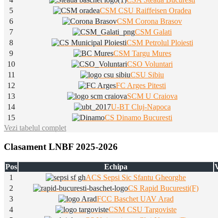
5
CSM CSU Raiffeisen Oradea
6
CSM Corona Brasov
7
CSM Galati
8
CSM Petrolul Ploiesti
9
CSM Targu Mures
10
CSO Voluntari
11
CSU Sibiu
12
FC Arges Pitesti
13
SCM U Craiova
14
U-BT Cluj-Napoca
15
CS Dinamo Bucuresti
Vezi tabelul complet
Clasament LNBF 2025-2026
Pos
Echipa
V
1
ACS Sepsi Sic Sfantu Gheorghe
2
CS Rapid Bucuresti(F)
3
FCC Baschet UAV Arad
4
CSM CSU Targoviste