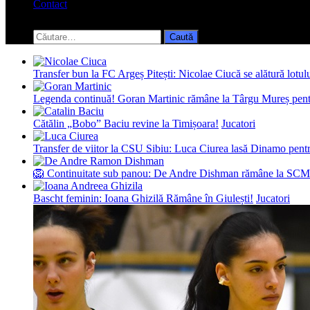
Contact
Toggle
search
Caută
form
după:
Transfer bun la FC Argeș Pitești: Nicolae Ciucă se alătură lotul
Legenda continuă! Goran Martinic rămâne la Târgu Mureș pentr
Cătălin „Bobo” Baciu revine la Timișoara!
Jucatori
Transfer de viitor la CSU Sibiu: Luca Ciurea lasă Dinamo pentru
🦁 Continuitate sub panou: De Andre Dishman rămâne la SCM
Bascht feminin: Ioana Ghizilă Rămâne în Giulești!
Jucatori