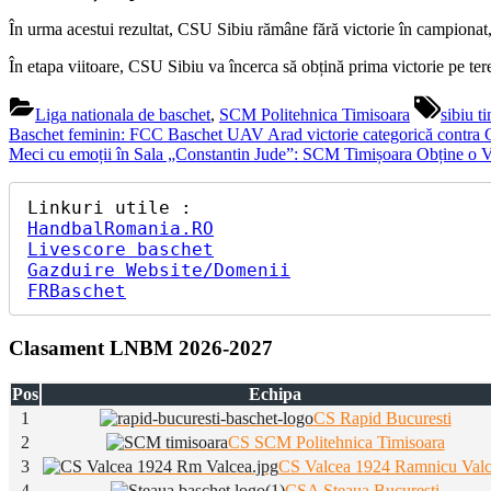
În urma acestui rezultat, CSU Sibiu rămâne fără victorie în campiona
În etapa viitoare, CSU Sibiu va încerca să obțină prima victorie pe te
Tags:
Liga nationala de baschet
,
SCM Politehnica Timisoara
sibiu t
Navigare
Previous
Baschet feminin: FCC Baschet UAV Arad victorie categorică contra 
Post:
Next
Meci cu emoții în Sala „Constantin Jude”: SCM Timișoara Obține o V
în
Post:
articole
HandbalRomania.RO
Livescore baschet
Gazduire Website/Domenii
FRBaschet
Clasament LNBM 2026-2027
Pos
Echipa
1
CS Rapid Bucuresti
2
CS SCM Politehnica Timisoara
3
CS Valcea 1924 Ramnicu Val
4
CSA Steaua Bucuresti