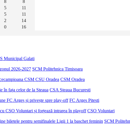
8
8
5
11
5
11
2
14
0
16
S Municipal Galati
sezonul 2026-2027
SCM Politehnica Timisoara
u vicecampioana CSM CSU Oradea
CSM Oradea
 în fața celor de la Steaua
CSA Steaua Bucuresti
ne FC Argeș și privește spre play-off
FC Arges Pitesti
u CSO Voluntari și forțează intrarea în playoff
CSO Voluntari
e biletele pentru semifinalele Ligii 1 la baschet feminin
SCM Politehn