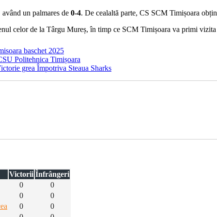
t, având un palmares de
0-4
. De cealaltă parte, CS SCM Timișoara obține
renul celor de la Târgu Mureș, în timp ce SCM Timișoara va primi vizita 
imisoara baschet 2025
CSU Politehnica Timișoara
ictorie grea Împotriva Steaua Sharks
Victorii
Înfrângeri
0
0
0
0
cea
0
0
0
0