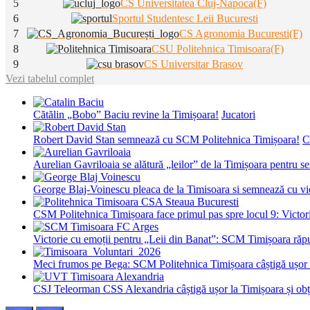
5
CS Universitatea Cluj-Napoca(F)
6
Sportul Studentesc Leii Bucuresti
7
CS Agronomia Bucuresti(F)
8
CSU Politehnica Timisoara(F)
9
CS Universitar Brasov
Vezi tabelul complet
Cătălin „Bobo” Baciu revine la Timișoara!
Jucatori
Robert David Stan semnează cu SCM Politehnica Timișoara!
C
Aurelian Gavriloaia se alătură „leilor” de la Timișoara pentru 
George Blaj-Voinescu pleaca de la Timisoara si semnează c
CSM Politehnica Timișoara face primul pas spre locul 9: Victorie
Victorie cu emoții pentru „Leii din Banat”: SCM Timișoara răpu
Meci frumos pe Bega: SCM Politehnica Timișoara câștigă ușor c
CSJ Teleorman CSS Alexandria câștigă ușor la Timișoara și obțin