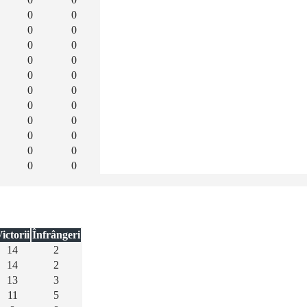
0
0
0
0
0
0
0
0
0
0
0
0
0
0
0
0
0
0
0
0
0
0
ictorii
Înfrângeri
14
2
14
2
13
3
11
5