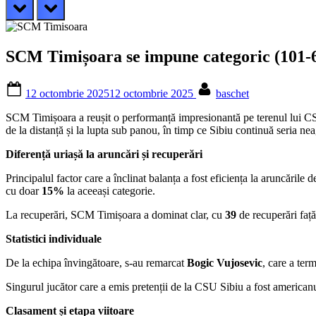
prev
next
SCM Timișoara se impune categoric (101-66
Posted
By
12 octombrie 2025
12 octombrie 2025
baschet
on
SCM Timișoara a reușit o performanță impresionantă pe terenul lui CSU
de la distanță și la lupta sub panou, în timp ce Sibiu continuă seria nea
Diferență uriașă la aruncări și recuperări
Principalul factor care a înclinat balanța a fost eficiența la aruncăril
cu doar
15%
la aceeași categorie.
La recuperări, SCM Timișoara a dominat clar, cu
39
de recuperări faț
Statistici individuale
De la echipa învingătoare, s-au remarcat
Bogic Vujosevic
, care a ter
Singurul jucător care a emis pretenții de la CSU Sibiu a fost american
Clasament și etapa viitoare