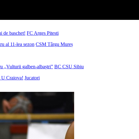
ui de baschet!
FC Arges Pitesti
u al 11-lea sezon
CSM Târgu Mureș
 „Vulturii galben-albaștri”
BC CSU Sibiu
 U Craiova!
Jucatori