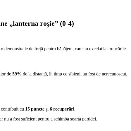
e „lanterna roșie” (0-4)
 demonstrație de forță pentru bănățeni, care au excelat la aruncările
itor de
59%
de la distanță, în timp ce sibienii au fost de nerecunoscut,
a contribuit cu
15 puncte
și
6 recuperări
.
tar nu a fost suficient pentru a schimba soarta partidei.